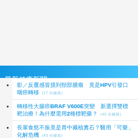
最新健康新聞
影／反覆感冒摸到頸部腫瘤 竟是HPV引發口
咽癌轉移
(27 分鐘前)
轉移性大腸癌BRAF V600E突變 新選擇雙標
靶治療！為什麼需用2種標靶藥？
(40 分鐘前)
長輩食慾不振竟是胃中藏植糞石？醫用「可樂」
化解危機
(40 分鐘前)