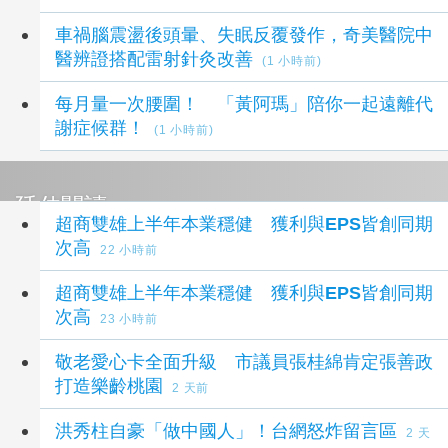
車禍腦震盪後頭暈、失眠反覆發作，奇美醫院中
醫辨證搭配雷射針灸改善
(1 小時前)
每月量一次腰圍！ 「黃阿瑪」陪你一起遠離代
謝症候群！
(1 小時前)
延伸閱讀
超商雙雄上半年本業穩健 獲利與EPS皆創同期
次高
22 小時前
超商雙雄上半年本業穩健 獲利與EPS皆創同期
次高
23 小時前
敬老愛心卡全面升級 市議員張桂綿肯定張善政
打造樂齡桃園
2 天前
洪秀柱自豪「做中國人」！台網怒炸留言區
2 天