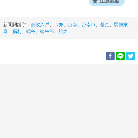
新聞關鍵字：
低收入戶
、
卡努
、
台南
、
台南市
、
基金
、
弱勢家
庭
、
福利
、
端午
、
端午節
、
肌力