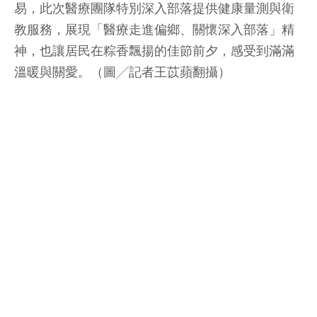
易，此次醫療團隊特別深入部落提供健康量測與衛
教服務，展現「醫療走進偏鄉、關懷深入部落」精
神，也讓居民在粽香飄揚的佳節前夕，感受到滿滿
溫暖與關愛。（圖╱記者王苡蘋翻攝）