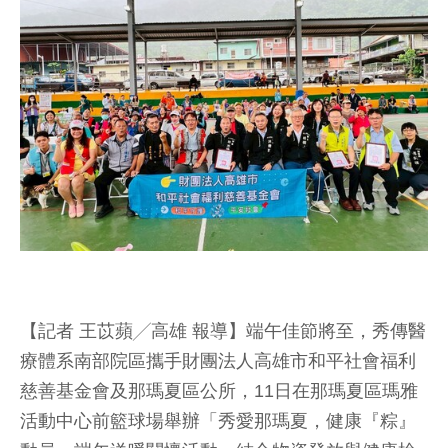
【記者 王苡蘋╱高雄 報導】端午佳節將至，秀傳醫
療體系南部院區攜手財團法人高雄市和平社會福利
慈善基金會及那瑪夏區公所，11日在那瑪夏區瑪雅
活動中心前籃球場舉辦「秀愛那瑪夏，健康『粽』