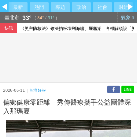
最新
熱門
專題
政治
社會
財經
33°
臺北市
氣象
(
34°
/
31°
)
快訊
《災害防救法》修法拍板增列海嘯、堰塞湖 各機關須設「災
國台辦推「台青e家」涉違法 陸委會研議下架屏蔽
中聯油脂案 政院：遺憾台中仍在政治攻防
檢調偵辦貪瀆案 高雄議員范織欽到案應訊
2026-06-11 |
台灣好報
偏鄉健康零距離 秀傳醫療攜手公益團體深
入那瑪夏