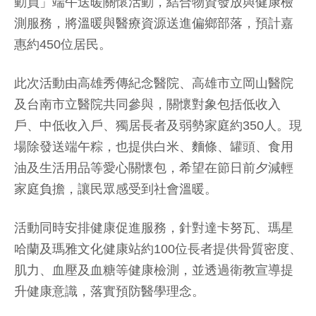
動員」端午送暖關懷活動，結合物資發放與健康檢
測服務，將溫暖與醫療資源送進偏鄉部落，預計嘉
惠約450位居民。
此次活動由高雄秀傳紀念醫院、高雄市立岡山醫院
及台南市立醫院共同參與，關懷對象包括低收入
戶、中低收入戶、獨居長者及弱勢家庭約350人。現
場除發送端午粽，也提供白米、麵條、罐頭、食用
油及生活用品等愛心關懷包，希望在節日前夕減輕
家庭負擔，讓民眾感受到社會溫暖。
活動同時安排健康促進服務，針對達卡努瓦、瑪星
哈蘭及瑪雅文化健康站約100位長者提供骨質密度、
肌力、血壓及血糖等健康檢測，並透過衛教宣導提
升健康意識，落實預防醫學理念。