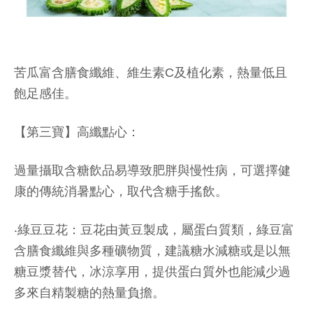
苦瓜富含膳食纖維、維生素C及植化素，熱量低且
飽足感佳。
【第三寶】高纖點心：
過量攝取含糖飲品易導致肥胖與慢性病，可選擇健
康的傳統消暑點心，取代含糖手搖飲。
‧綠豆豆花：豆花由黃豆製成，屬蛋白質類，綠豆富
含膳食纖維與多種礦物質，建議糖水減糖或是以無
糖豆漿替代，冰涼享用，提供蛋白質外也能減少過
多來自精製糖的熱量負擔。