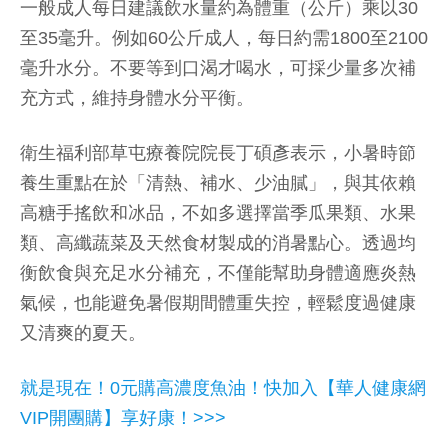
一般成人每日建議飲水量約為體重（公斤）乘以30
至35毫升。例如60公斤成人，每日約需1800至2100
毫升水分。不要等到口渴才喝水，可採少量多次補
充方式，維持身體水分平衡。
衛生福利部草屯療養院院長丁碩彥表示，小暑時節
養生重點在於「清熱、補水、少油膩」，與其依賴
高糖手搖飲和冰品，不如多選擇當季瓜果類、水果
類、高纖蔬菜及天然食材製成的消暑點心。透過均
衡飲食與充足水分補充，不僅能幫助身體適應炎熱
氣候，也能避免暑假期間體重失控，輕鬆度過健康
又清爽的夏天。
就是現在！0元購高濃度魚油！快加入【華人健康網
VIP開團購】享好康！>>>