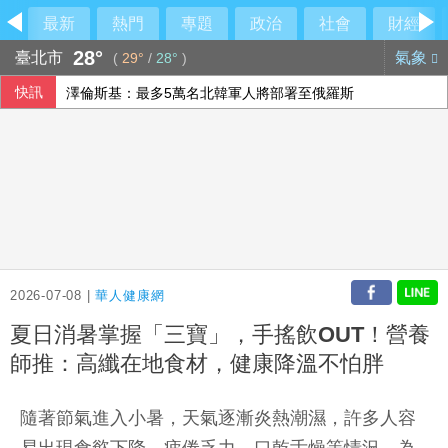
最新
熱門
專題
政治
社會
財經
28°
臺北市
氣象
(
29°
/
28°
)
快訊
澤倫斯基：最多5萬名北韓軍人將部署至俄羅斯
李逸洋批原爆典禮矮化台灣 長崎市稱與去年同無降格
伊朗最高領袖行蹤成謎 國營媒體：總統近期見過他
以總理拒絕美15點加薩計畫 稱哈瑪斯徹底繳械才撤軍
2026-07-08 |
華人健康網
夏日消暑掌握「三寶」，手搖飲OUT！營養
師推：高纖在地食材，健康降溫不怕胖
隨著節氣進入小暑，天氣逐漸炎熱潮濕，許多人容