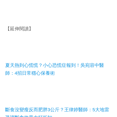
【延伸閱讀】
夏天熱到心慌慌？小心恐慌症報到！吳宛容中醫
師：4招日常穩心保養術
斷食沒變瘦反而肥胖3公斤？王律婷醫師：5大地雷