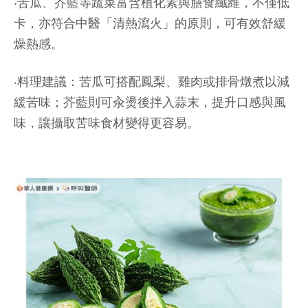
‧苦瓜、芥藍等蔬菜富含植化素與膳食纖維，不僅低
卡，亦符合中醫「清熱瀉火」的原則，可有效舒緩
燥熱感。
‧料理建議：苦瓜可搭配鳳梨、雞肉或排骨燉煮以減
緩苦味；芥藍則可汆燙後拌入蒜末，提升口感與風
味，讓攝取苦味食材變得更容易。