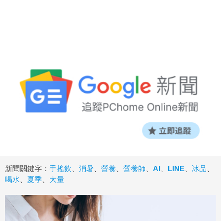
新聞關鍵字：
手搖飲
、
消暑
、
營養
、
營養師
、
AI
、
LINE
、
冰品
、
喝水
、
夏季
、
大量