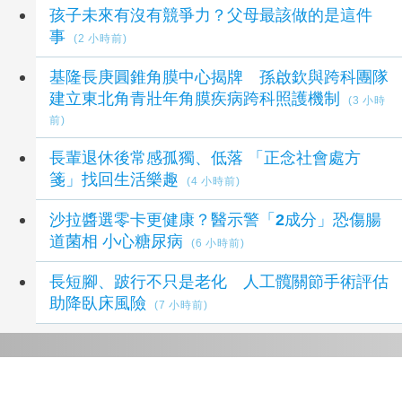
孩子未來有沒有競爭力？父母最該做的是這件
事
(2 小時前)
基隆長庚圓錐角膜中心揭牌 孫啟欽與跨科團隊
建立東北角青壯年角膜疾病跨科照護機制
(3 小時
前)
長輩退休後常感孤獨、低落 「正念社會處方
箋」找回生活樂趣
(4 小時前)
沙拉醬選零卡更健康？醫示警「2成分」恐傷腸
道菌相 小心糖尿病
(6 小時前)
長短腳、跛行不只是老化 人工髖關節手術評估
助降臥床風險
(7 小時前)
延伸閱讀
貪吃出大事！浣熊頭卡美乃滋罐流浪數日 牠的