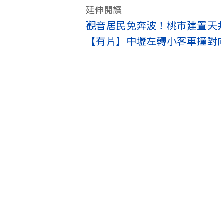
延伸閱讀
觀音居民免奔波！桃市建置天
【有片】中壢左轉小客車撞對