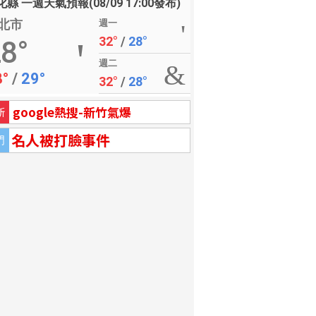
縣 一週天氣預報(08/09 17:00發布)
北市
週一
32°
/
28°
8°
週二
8°
/
29°
32°
/
28°
google熱搜-新竹氣爆
新
名人被打臉事件
門