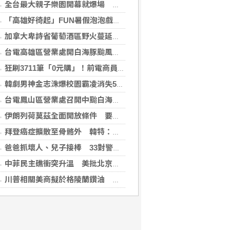
全台最大親子樂園開幕就爆場 首日3萬人湧入、輕軌人次暴增20倍
「高雄好徛起」FUN暑假泡泡戲水樂園開張囉
加拿大卑詩省葡萄酒區野火蔓延 數千居民撤離
台電高雄區營業處開白海豚颱風災害整備會議
狂刷3711筆「0元購」！前電商員工鑽漏洞 家中倉庫塞滿1143件家電
韓劇男神金志洙爆校園霸凌消失5年 轉戰菲律賓近況曝光
台電鳳山區營業處召開中颱白海豚整備會議
伊朗列荷莫茲全面開放條件 要美同意終戰並撤軍
拜登癌症擴散至骨骼外 韓特：父親仍心繫美國
爸爸抓壞人、兒子接棒 33對警界父子暖心同框
中菲民主礁衝突升溫 美批北京破壞穩定、力挺馬尼拉
川普相關美商擬於格陵蘭鑽油 當局警告未核准