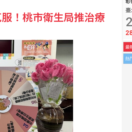
彰化
臺
克服！桃市衛生局推治療
最大風力14級
2
2
T3X台灣聯賽台北站冠軍
最
熱