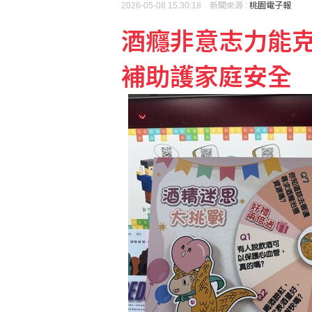
2026-05-08 15:30:18 新聞來源 :
桃園電子報
酒癮非意志力能
颱風白海豚登陸中國浙江 
補助護家庭安全
台北永豐旺寶職業隊 奪