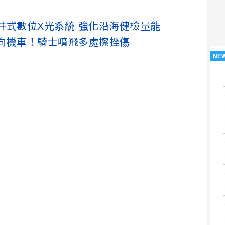
井式數位X光系統 強化沿海健檢量能
向機車！騎士噴飛多處擦挫傷
NE