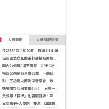
人氣新聞
人氣健康新聞
T
今彩539第115192期 頭獎1注中獎
俄軍空襲烏克蘭首都基輔及周邊區域 造成4人喪命
國內油價連2週不調整 OPEC增產國際油價跌
梅西父親病逝享壽68歲 一路陪伴兒子闖蕩足壇
影／王功漁火節海洋音樂會 玖壹壹壓軸、煙火嗨翻王功漁港
機場酪梨吐司要價6百！「只有一片麵包」旅客傻眼 專家揭高價背後原因
父親節「揮棒」也要顧健康！彰基現身原民壘球賽
父親節4千人夜跑「雙潭」嗨翻嘉義 黃敏惠鳴槍：運動打造幸福城市