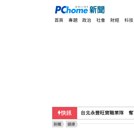
首頁
專題
政治
社會
財經
科技
快訊
路透民調：6成美國人支
新聞
健康
台糖：下半年停購外購粗