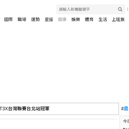
國際
職場
運勢
星座
健康
娛樂
體育
生活
上班族
持加強監管社群媒體公司
#
農
今
油 自主進口黃豆產製成品油