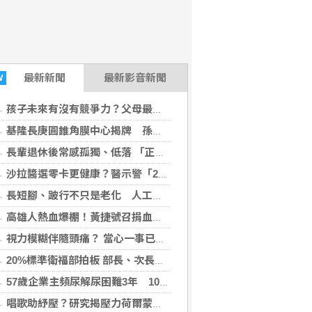
最新
新聞
最新影音新聞
W
孩子未來有沒有競爭力？父母最該做的是這件事
基隆長庚圓錐角膜中心揭牌 孫啟欽與跨科團隊建立東北角青壯年角膜疾病跨科照護機制
長輩退休後常感孤獨、低落 「正念社會處方箋」找回生活樂趣
沙拉醬選零卡更健康？醫示警「2成分」恐傷腸道菌相 小心糖尿病
長短腳、跛行不只是老化 人工髖關節手術評估助降臥床風險
高雄人熱血爆棚！黃捷號召捐血救血荒 賴瑞隆：不用披風也能當英雄
視力模糊伴隨頭痛？ 當心一事已引爆「青光眼」
20%標準衛福部拍板 部長、次長都說會負責
57歲企業主頻尿解尿困難3年 10分鐘攝護腺拉提手術改善
唱歌助紓壓？研究揭壓力荷爾蒙降 推測對免疫功能、大腦健康有潛在益處