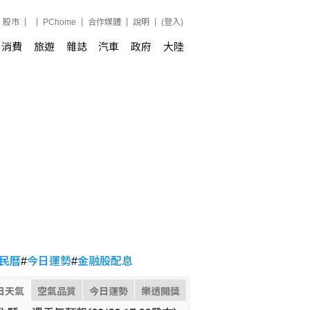
股市
PChome
合作媒體
說明
(登入)
消費
旅遊
雜誌
汽車
政府
大陸
民曆
#
今日運勢
#
金融股配息
日天氣
空氣品質
今日運勢
樂透開獎