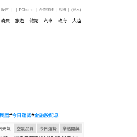
股市
PChome
合作媒體
說明
(登入)
消費
旅遊
雜誌
汽車
政府
大陸
民曆
#
今日運勢
#
金融股配息
日天氣
空氣品質
今日運勢
樂透開獎