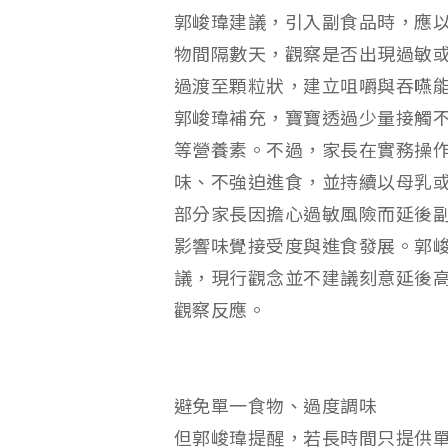
郭峻瑋建議，引入副食品時，應
物間隔數天，觀察是否出現過敏
過渡至顆粒狀，建立咀嚼與吞嚥
郭峻瑋補充，寶寶透過少量接觸
等營養素。不過，家長在實務操
味、不強迫進食，並持續以母乳
部分家長因擔心過敏風險而延後
影響味覺接受度與進食發展。郭
議，現行觀念並不建議刻意延後
觀察反應。
避免單一食物、過度調味
但郭峻瑋提醒，若長時間只提供