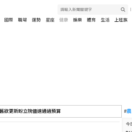
國際
職場
運勢
星座
健康
娛樂
體育
生活
上班族
舊欲更新盼立院儘速通過預算
#
農
今
 陳智菡怒列時間軸