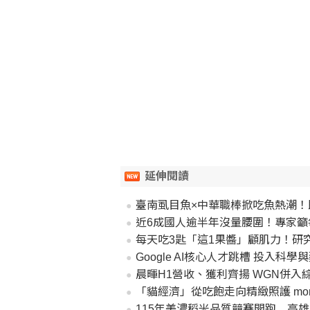
延伸閱讀
臺南虱目魚×中華職棒掀吃魚熱潮！
近6成國人逾半年沒量腰圍！專家籲
每天吃3匙「這1果醬」顧肌力！研
Google AI核心人才跳槽 投入科
晨暉H1營收、獲利齊揚 WGN併入
「貓經濟」從吃飽走向精緻照護 mom
115年美濃稻米品質競賽開跑 高雄