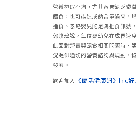
營養攝取不均，尤其容易缺乏鐵
餵食，也可能造成鈉含量過高，
進食、忽略嬰兒飽足與拒食訊號
郭峻瑋說，每位嬰幼兒在成長速
此面對營養與餵食相關問題時，
況提供適切的營養諮詢與規劃，
發展。
《優活健康網》line好
歡迎加入