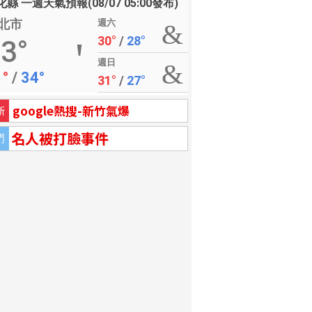
縣 一週天氣預報(08/07 05:00發布)
北市
週六
30°
/
28°
3°
週日
1°
/
34°
31°
/
27°
聚健行科大
google熱搜-新竹氣爆
新
名人被打臉事件
門