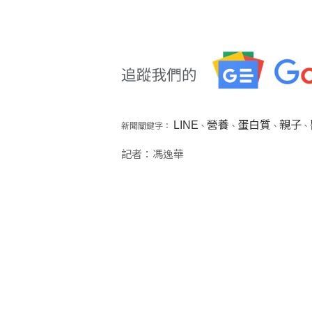
LINE
營養
蛋白質
親子
新聞關鍵字：
、
、
、
、
記者：馮逸華