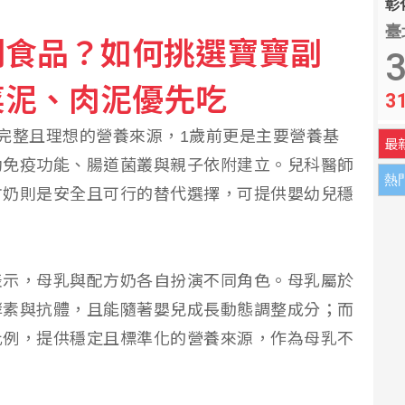
彰化
臺
副食品？如何挑選寶寶副
國7月出口年增23.9%
3
菜泥、肉泥優先吃
3
城市賽」桃園站本周日開戰 職業選手、人氣實況主與 Coser 齊
完整且理想的營養來源，1歲前更是主要營養基
最
助免疫功能、腸道菌叢與親子依附建立。兒科醫師
熱
方奶則是安全且可行的替代選擇，可提供嬰幼兒穩
表示，母乳與配方奶各自扮演不同角色。母乳屬於
酵素與抗體，且能隨著嬰兒成長動態調整成分；而
比例，提供穩定且標準化的營養來源，作為母乳不
。