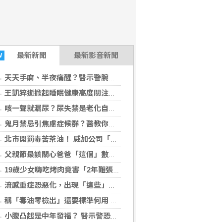
最新
新聞
最新影音新聞
W
天天手麻、半夜痛醒？醫示警腕隧道症候群 女性發生率最高增10倍
王凱猝逝掀起睡眠健康高度關注！醫籲：最危險的不是熬夜，而是「這個」錯覺
咳一聲就漏尿？尿失禁是老化自然現象？醫揭：不同尿失禁的治療方式
鬼月禁忌引焦慮症候群？醫教你破除強迫症狀與焦慮迷思
北市開罰毒苦茶油！ 威加公司「提供資料不實」重罰300萬
父親節最該關心爸爸「這個」數字！中西醫聯手揪出三高危機
19歲少女嗨吃烤肉竟害「2年難張口」 關節盤移位！嚼珍珠也常見禍首
流感重症恐惡化，出現「這些」症狀別再等！醫籲：別因非流感季就掉以輕心
稱「毒油零檢出」還要標準何用 石崇良：全面下架我負政治決定！
威傳媒2026-08-06 21:30:43)
小腹凸起是中年發福？ 醫示警恐是「婦癌之王」找上門