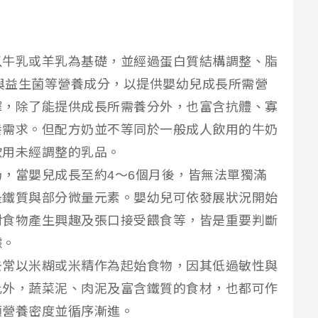
以牛乳或羊乳為基礎，並經過蛋白質結構調整、脂
A與益生菌等營養成分，以提供嬰幼兒成長所需營
擇，除了能提供成長所需養分外，也富含抗體、寡
養需求。但配方奶並不等同於一般成人飲用的牛奶
飲用未經調整的乳品。
，當嬰兒成長至約4～6個月後，皆無法單獨滿
是鐵質與部分微量元素。嬰幼兒可依發展狀況開始
對食物產生興趣及張口接受餵食等，皆是重要判斷
據。
去常以米糊或米精作為起始食物，因其低過敏性與
此外，蔬菜泥、肉泥及富含鐵質的食材，也都可作
顧營養密度並循序漸進。