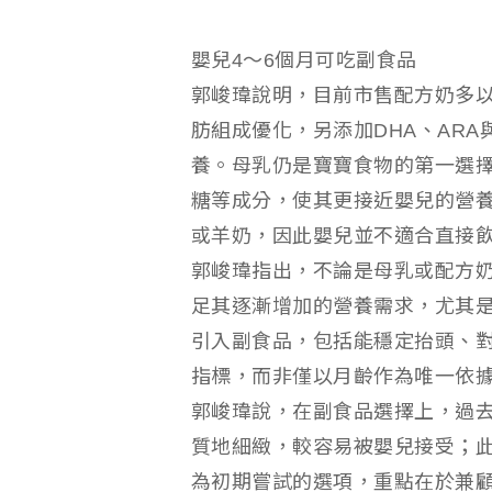
嬰兒4～6個月可吃副食品
郭峻瑋說明，目前市售配方奶多
肪組成優化，另添加DHA、AR
養。母乳仍是寶寶食物的第一選
糖等成分，使其更接近嬰兒的營
或羊奶，因此嬰兒並不適合直接
郭峻瑋指出，不論是母乳或配方奶
足其逐漸增加的營養需求，尤其
引入副食品，包括能穩定抬頭、
指標，而非僅以月齡作為唯一依
郭峻瑋說，在副食品選擇上，過
質地細緻，較容易被嬰兒接受；
為初期嘗試的選項，重點在於兼