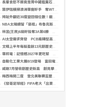
長輩食慾不振竟是胃中藏植糞石？醫用「可樂」化解危機
葉伊恬橫掃澳洲華裔好手 奪WTT橫濱冠軍賽首勝
拇趾外翻近30度變回個位數！截骨矯正助重返登山活動
NBA太陽續留「惡棍」布魯克斯 簽3年23億合約
林昱(王民)6局好投奪3A第6勝 鄭宗哲3度上壘
AI太空需求齊發 PCB廠轉型高階產品迎收成
文曄上半年每股盈餘13元創歷史新高 賺贏2025年全年
華邦電：記憶體2027年更吃緊 啟動高雄廠模組B擴建計畫
自動化工業大展8/19登場 富田電機秀機器人關節模組
威剛7月營收創歷史新高 創見攀同期高點
梅西梅開二度 登北美聯賽盃歷史進球王
《發哥足球經》FIFA老大「出賣足球靈魂」之震撼彈（上）