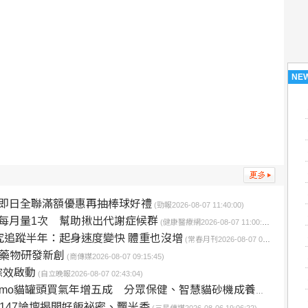
NE
即日全聯滿額優惠再抽棒球好禮
(勁報2026-08-07 11:40:00)
每月量1次 幫助揪出代謝症候群
(健康醫療網2026-08-07 11:00:00)
究追蹤半年：起身速度變快 體重也沒增
(常春月刊2026-08-07 09:30:00)
學與藥物研發新創
(商傳媒2026-08-07 09:15:45)
綜效啟動
(自立晚報2026-08-07 02:43:04)
o貓罐頭買氣年增五成 分眾保健、智慧貓砂機成養貓新標配
(
147論壇揭開好飯祕密、飄米香