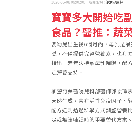
2026-05-08 09:00:00 新聞來源 :
優活健康網
寶寶多大開始吃
人工智慧熱潮帶動需求 中
食品？醫推：蔬
「六都電競 x 傳說對決
嬰幼兒出生後6個月內，母乳是最
礎，不僅提供完整營養素，也有
指出，若無法持續母乳哺餵，配
定營養支持。
柳營奇美醫院兒科部醫師郭峻瑋
天然生成，含有活性免疫因子、
配方奶則透過科學方式調整營養
足或無法哺餵時的重要替代方案