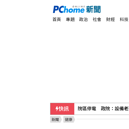
首頁
專題
政治
社會
財經
科技
快訊
院區停電 政院：設備老
新聞
健康
陳時中稱曾提醒疫苗掮客