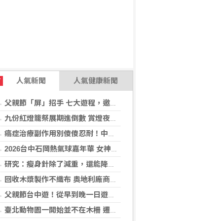
人氣新聞
人氣健康新聞
T
父親節「屏」招手 七大遊程，邀您陪爸爸一起過節「趣」！
九份紅燈籠祭展期進倒數 賞燈夜遊解謎集章「趣」！
癌症治療副作用別傻傻忍耐！中醫個人化體質調理 助癌友緩解疲憊與不適
2026台中石岡熱氣球嘉年華 女神台東天后宮媽祖以熱氣球造型、李多慧一起加持助陣
研究：瘦身針除了減重，還能降低罹癌機率
回收木漿製作不織布 奧地利廠商得獎
父親節台中遊！從早到晚一日遊行程推薦，美食、美景一次滿足！
臺北動物園一開始並不在木柵 遷園40周年之際，舉辧「與象同在、迎象未來」特展！