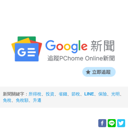
新聞關鍵字：
所得稅
、
投資
、
省錢
、
節稅
、
LINE
、
保險
、
光明
、
免稅
、
免稅額
、
升遷