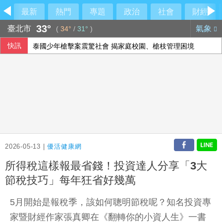
最新
熱門
專題
政治
社會
財經
33°
臺北市
氣象
(
34°
/
31°
)
快訊
泰國少年槍擊案震驚社會 揭家庭校園、槍枝管理困境
巨大轉虧為盈 上半年EPS1.11元H2審慎樂觀
油價連兩週凍漲 中油下週汽柴油價格不調整
刑事局提醒網貸助美化帳戶廣告 恐淪洗錢人頭戶
2026-05-13 |
優活健康網
所得稅這樣報最省錢！投資達人分享「3大
節稅技巧」每年狂省好幾萬
5月開始是報稅季，該如何聰明節稅呢？知名投資專
家暨財經作家張真卿在《翻轉你的小資人生》一書