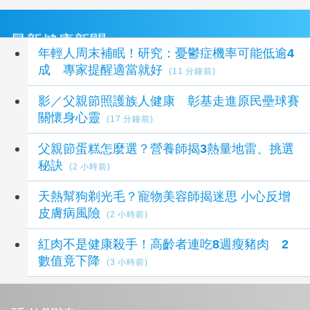
最新健康新聞
年輕人周末補眠！研究：憂鬱症機率可能低逾4
成 專家提醒適當就好
(11 分鐘前)
影／父親節照護族人健康 彰基走進原民壘球賽
關懷身心靈
(17 分鐘前)
父親節蛋糕怎麼選？營養師揭3熱量地雷、挑選
秘訣
(2 小時前)
天熱幫狗剃光毛？寵物美容師揭迷思 小心反增
皮膚病風險
(2 小時前)
紅肉不是健康殺手！高齡者連吃8週瘦豬肉 2
數值竟下降
(3 小時前)