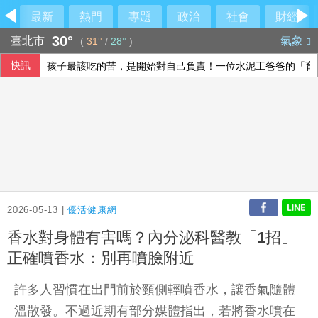
最新
熱門
專題
政治
社會
財經
30°
臺北市
氣象
(
31°
/
28°
)
快訊
孩子最該吃的苦，是開始對自己負責！一位水泥工爸爸的「育
視導漢光演習 賴總統：提升國防力量給國軍海巡支持
父親節壽險業者教戰 爸爸保險三階段策略
每6人就有1人罹患腦中風！如何預防中風？危險因子與治療新
2026-05-13 |
優活健康網
香水對身體有害嗎？內分泌科醫教「1招」
正確噴香水：別再噴臉附近
許多人習慣在出門前於頸側輕噴香水，讓香氣隨體
溫散發。不過近期有部分媒體指出，若將香水噴在