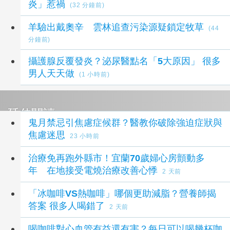
炎」惹禍
(32 分鐘前)
羊驗出戴奧辛 雲林追查污染源疑鎖定牧草
(44
分鐘前)
攝護腺反覆發炎？泌尿醫點名「5大原因」 很多
男人天天做
(1 小時前)
延伸閱讀
鬼月禁忌引焦慮症候群？醫教你破除強迫症狀與
焦慮迷思
23 小時前
治療免再跑外縣市！宜蘭70歲婦心房顫動多
年 在地接受電燒治療改善心悸
2 天前
「冰咖啡VS熱咖啡」哪個更助減脂？營養師揭
答案 很多人喝錯了
2 天前
喝咖啡對心血管有益還有害？每日可以喝幾杯咖