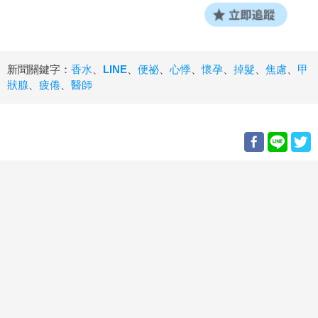
新聞關鍵字：
香水
、
LINE
、
便祕
、
心悸
、
懷孕
、
掉髮
、
焦慮
、
甲
狀腺
、
疲倦
、
醫師