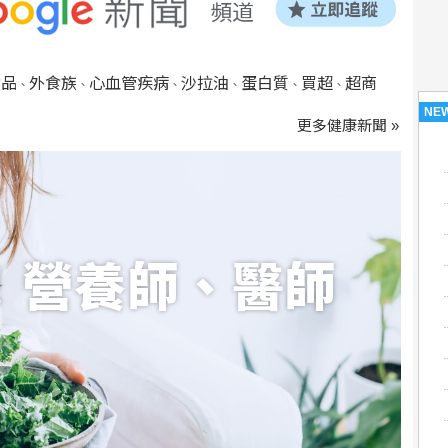
食品
外食族
心血管疾病
沙拉油
蛋白質
買超
超商
、
、
、
、
、
、
NE
更多健康新聞 »
！營養師、醫師