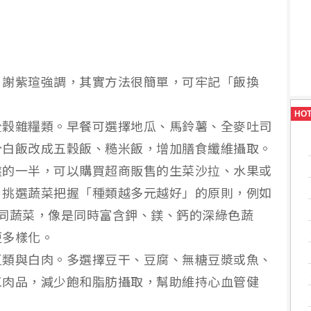
？謝紫瑄強調，其實方法很簡單，可牢記「飯換
HO
全穀雜糧類。早餐可選擇地瓜、馬鈴薯、全麥吐司
分白飯改成五穀飯、糙米飯，增加膳食纖維攝取。
盤的一半，可以購買超商販售的生菜沙拉、水果或
。挑選蔬菜把握「種類越多元越好」的原則，例如
同蔬菜，像是同時富含鉀、鎂、鈣的深綠色蔬
更多樣化。
豆類與白肉。多選擇豆干、豆腐、無糖豆漿或魚、
工肉品，減少飽和脂肪攝取，幫助維持心血管健