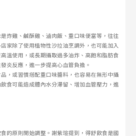
像是炸雞、鹹酥雞、滷肉飯、重口味便當等，往往
多店家除了使用植物性沙拉油烹調外，也可能加入
覆高溫使用，或長期攝取過多油炸、高飽和脂肪食
性發炎反應，進一步提高心血管負擔。
食品，或習慣搭配重口味醬料，也容易在無形中攝
鈉飲食可能造成體內水分滯留、增加血管壓力，進
。
飲食的原則開始調整。謝紫瑄提到，得舒飲食是國