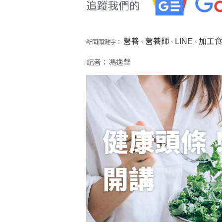
營養
營養師
LINE
加工
新聞關鍵字：
、
、
、
記者：馮逸華
健康頭條
開講