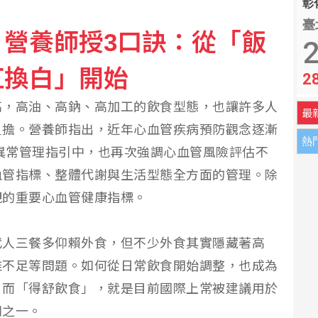
彰化
臺
營養師授3口訣：從「飯
警示帳戶精確率增2倍
2
紅換白」開始
2
峽論壇影片內容未涉政治
高，高油、高鈉、高加工的飲食型態，也讓許多人
最
負擔。營養師指出，近年心血管疾病預防觀念逐漸
熱
脂異常管理指引中，也再次強調心血管風險評估不
血管指標、整體代謝與生活型態全方面的管理。除
視的重要心血管健康指標。
代人三餐多仰賴外食，但不少外食其實隱藏著高
維不足等問題。如何從日常飲食開始調整，也成為
。而「得舒飲食」，就是目前國際上常被建議用於
則之一。