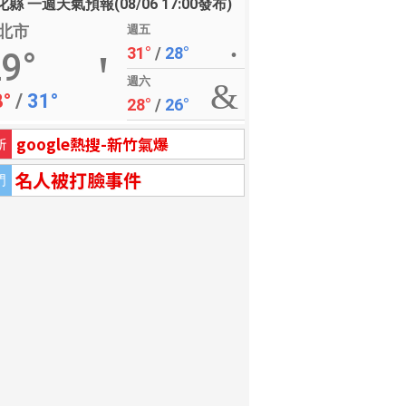
縣 一週天氣預報(08/06 17:00發布)
北市
週五
31°
/
28°
9°
週六
8°
/
31°
28°
/
26°
google熱搜-新竹氣爆
新
名人被打臉事件
門