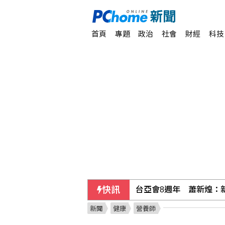
首頁
專題
政治
社會
財經
科技
快訊
台亞會8週年 蕭新煌：
新聞
健康
營養師
胡連通過投資義大利線束