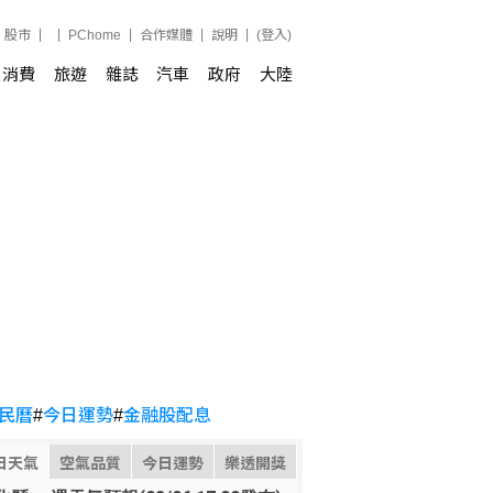
股市
PChome
合作媒體
說明
(登入)
消費
旅遊
雜誌
汽車
政府
大陸
民曆
#
今日運勢
#
金融股配息
日天氣
空氣品質
今日運勢
樂透開獎