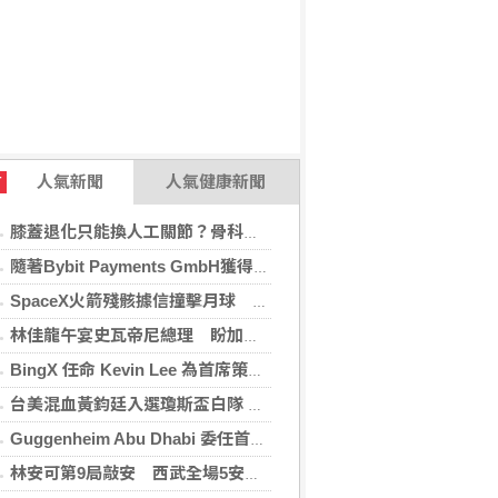
人氣新聞
人氣健康新聞
T
膝蓋退化只能換人工關節？骨科醫師解析「退化性關節炎」治療評估
隨著Bybit Payments GmbH獲得電子貨幣機構牌照，Bybit.eu進一步拓展其在歐洲的業務布局
SpaceX火箭殘骸據信撞擊月球 無即時畫面暫難確認
林佳龍午宴史瓦帝尼總理 盼加強各領域雙邊合作
BingX 任命 Kevin Lee 為首席策略長，加速推進多資產、以用戶為核心的發展願景
台美混血黃鈞廷入選瓊斯盃白隊 榮幸披台灣戰袍
Guggenheim Abu Dhabi 委任首任館長
林安可第9局敲安 西武全場5安遭羅德完封