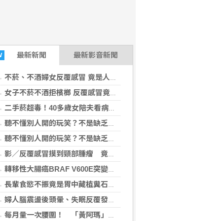
最新
新聞
最新影音新聞
W
不菸、不酒婦女反覆感冒 竟是人類乳突病毒(HPV)引起口咽癌轉移淋巴結
女子不菸不酒拒檳榔 反覆感冒竟是口咽癌
二手菸超毒！40多歲女陪夫看病醫一句「妳風險更高」 意外查出肺腺癌
聽不懂別人開的玩笑？不是缺乏幽默感，可能是阿茲海默前兆
聽不懂別人開的玩笑？不是缺乏幽默感，可能阿茲海默前兆
影／反覆感冒摸到頸部腫瘤 竟是HPV引發口咽癌轉移
轉移性大腸癌BRAF V600E突變 新選擇雙標靶治療！為什麼需用2種標靶藥？
長輩食慾不振竟是胃中藏植糞石？醫用「可樂」化解危機
婦人腦震盪後頭暈、失眠反覆發作，奇美醫院中醫辨證搭配雷射針灸改善
每月量一次腰圍！ 「黃阿瑪」陪你一起遠離代謝症候群！