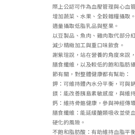
際上公認可作為血壓管理與心血
增加蔬菜、水果、全穀雜糧攝取
適量攝取低脂乳品與堅果。
以豆製品、魚肉、雞肉取代部分
減少精緻加工與重口味飲食。
謝紫瑄說，站在營養的角度來說
膳食纖維，以及較低的飽和脂肪
節有關，對整體健康都有幫助：
鉀：可維持體內水分平衡，可與
鎂：能改善胰島素敏感度，與維
鈣：維持骨骼健康，參與神經傳
膳食纖維：能延緩醣類吸收並使血
硬化的風險。
不飽和脂肪酸：有助維持血脂平