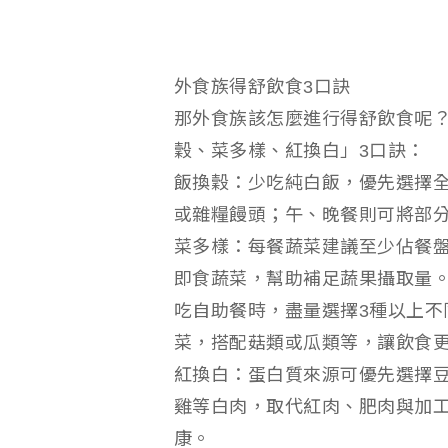
外食族得舒飲食3口訣
那外食族該怎麼進行得舒飲食呢
穀、菜多樣、紅換白」3口訣：
飯換穀：少吃純白飯，優先選擇
或雜糧饅頭；午、晚餐則可將部
菜多樣：每餐蔬菜建議至少佔餐
即食蔬菜，幫助補足蔬果攝取量
吃自助餐時，盡量選擇3種以上不
菜，搭配菇類或瓜類等，讓飲食
紅換白：蛋白質來源可優先選擇
雞等白肉，取代紅肉、肥肉與加
康。