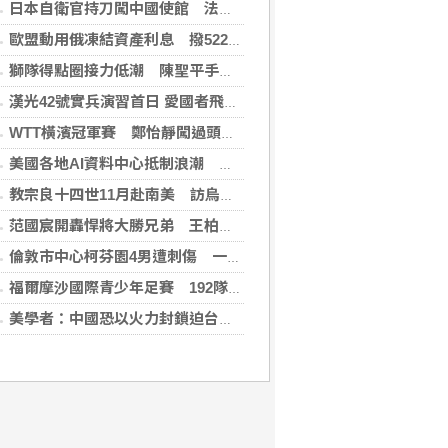
日本自衛官持刀闖中國使館 法庭上稱促中國改變外交
歐盟動用俄凍結資產利息 撥522億元援助烏克蘭
獅隊得點圈接力低潮 陳聖平手感冷到結霜
漢光42號實兵演習首日 愛國者飛彈車高雄罕見現蹤
WTT橫濱冠軍賽 鄭怡靜闖過頭關晉女單16強
美國各地AI資料中心抵制浪潮 川普指控北京煽動
教宗良十四世11月赴南美 訪烏拉圭、阿根廷和秘魯
范國宸開轟悍將大勝兄弟 王柏融再見安雄鷹擒猿
倫敦市中心柯芬園4男遭刺傷 一女涉持械攻擊被捕
福爾摩沙國際青少年足賽 192隊參賽規模創新高
美學者：中國恐以火力封鎖迫台屈服 降低國際介入可能