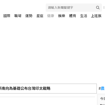
國際
職場
運勢
星座
健康
娛樂
體育
生活
上班族
新南向為基礎公布台灣印太戰略
#
農
今
廠8成股權 打進超跑供應鏈