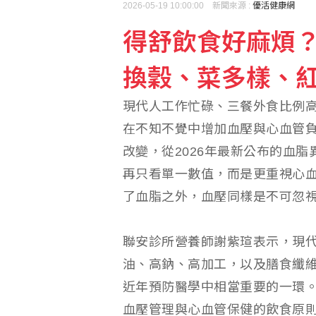
2026-05-19 10:00:00 新聞來源 :
優活健康網
得舒飲食好麻煩？
8銀完成聯合學習驗證 
換穀、菜多樣、
查處饒慶鈴 陸委會：海
現代人工作忙碌、三餐外食比例
在不知不覺中增加血壓與心血管
改變，從2026年最新公布的血
再只看單一數值，而是更重視心
了血脂之外，血壓同樣是不可忽
聯安診所營養師謝紫瑄表示，現
油、高鈉、高加工，以及膳食纖
近年預防醫學中相當重要的一環
血壓管理與心血管保健的飲食原