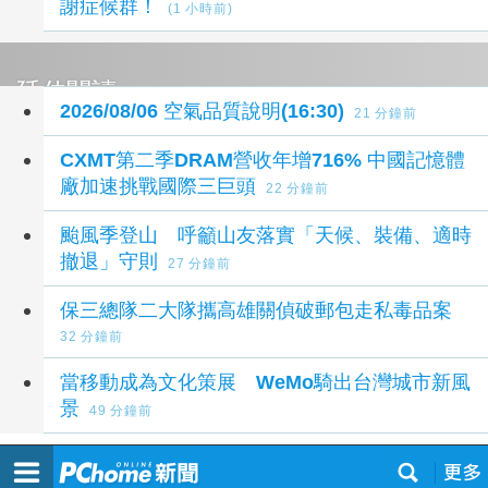
謝症候群！
(1 小時前)
延伸閱讀
2026/08/06 空氣品質說明(16:30)
21 分鐘前
CXMT第二季DRAM營收年增716% 中國記憶體
廠加速挑戰國際三巨頭
22 分鐘前
颱風季登山 呼籲山友落實「天候、裝備、適時
撤退」守則
27 分鐘前
保三總隊二大隊攜高雄關偵破郵包走私毒品案
32 分鐘前
當移動成為文化策展 WeMo騎出台灣城市新風
景
49 分鐘前