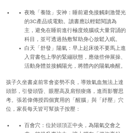
夜晚「養陰」安神：睡前避免接觸刺激聲光
的3C產品或電動。讀書應以輕鬆閱讀為
主，避免在睡前進行極度燒腦或大量背誦的
科目，並可透過熱敷幫助身心放鬆入眠。
白天「舒發」陽氣：早上起床後不要馬上進
入背書包上學的緊繃狀態，應做些伸展操、
活動身體並接觸陽光，將體內的陽氣喚醒。
孩子久坐書桌前常會姿勢不良，導致氣血無法上達
頭部，引發頭昏、眼壓高及肩頸痠痛，進而影響思
考。張若偉傳授四個實用的「醒腦」與「紓壓」穴
位，家長每天皆可幫孩子按壓：
百會穴：位於頭頂正中央，為陽氣交會之