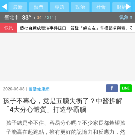
最新
熱門
專題
政治
社會
財經
33°
臺北市
氣象
(
34°
/
31°
)
快訊
藍批台糖成毒油事件破口 質疑「綠友友」掌權籲卓榮泰、石
中聯油脂案 政院：遺憾台中仍在政治攻防
《災害防救法》修法拍板增列海嘯、堰塞湖 各機關須設「災
國台辦推「台青e家」涉違法 陸委會研議下架屏蔽
2026-06-08 |
優活健康網
孩子不專心，竟是五臟失衡了？中醫拆解
「4大分心體質」打造學霸腦
孩子總是坐不住、容易分心嗎？不少家長都希望孩
子能贏在起跑點，擁有更好的記憶力和反應力，然