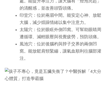
處。能提升專注力，讓大腦有「燈泡亮起」
的清醒感，並改善頭昏頭痛。
印堂穴：位於兩眉中間。能安定心神、放鬆
大腦，減少煩躁情緒以集中注意力。
太陽穴：位於眼眶外側凹窩。可幫助眼睛周
遭循環、減輕眼壓與視覺疲勞，預防頭痛。
風池穴：位於後腦杓與脖子交界的兩側凹
窩。能放鬆肩頸緊繃，讓氣血順利往腦部灌
注。