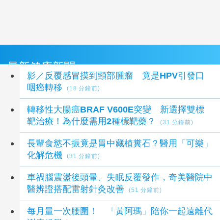
最新健康新聞
影／反覆感冒摸到頸部腫瘤 竟是HPV引發口
咽癌轉移
(18 分鐘前)
轉移性大腸癌BRAF V600E突變 新選擇雙標
靶治療！為什麼需用2種標靶藥？
(31 分鐘前)
長輩食慾不振竟是胃中藏植糞石？醫用「可樂」
化解危機
(31 分鐘前)
車禍腦震盪後頭暈、失眠反覆發作，奇美醫院中
醫辨證搭配雷射針灸改善
(51 分鐘前)
每月量一次腰圍！ 「黃阿瑪」陪你一起遠離代