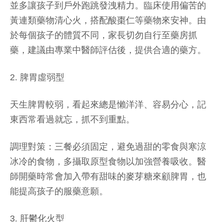
並多讓孩子到戶外跑跳發洩精力。臨床使用偏苦的
黃連類藥物清心火，搭配酸棗仁等藥物來安神。由
於每個孩子的體質不同，家長切勿自行至藥房抓
藥，建議由專業中醫師評估後，提供合適的藥方。
2. 脾胃虛弱型
天生脾胃較弱，看起來總是懶洋洋、容易分心，記
東西常看過就忘，抓不到重點。
調理對策：三餐必須固定，避免過甜的零食與寒涼
冰冷的食物，多攝取原型食物以加強營養吸收。醫
師開藥時常會加入帶有甜味的麥芽糖來顧脾胃，也
能提高孩子的服藥意願。
3. 肝鬱化火型