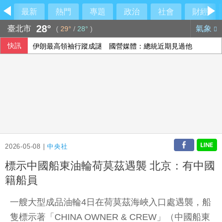
最新
熱門
專題
政治
社會
財經
28°
臺北市
氣象
(
29°
/
28°
)
快訊
伊朗最高領袖行蹤成謎 國營媒體：總統近期見過他
傳土耳其限制商船入黑海 官員：船舶通行依然順暢
李逸洋批原爆典禮矮化台灣 長崎市稱與去年同無降格
美媒：蘋果正測試iPhone、MacBook用長鑫存儲晶片
2026-05-08 |
中央社
標示中國船東油輪荷莫茲遇襲 北京：有中國
籍船員
一艘大型成品油輪4日在荷莫茲海峽入口處遇襲，船
隻標示著「CHINA OWNER & CREW」（中國船東