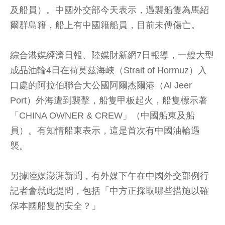
及船員）。中國外交部今天表示，遇襲船隻為馬紹
爾群島籍，船上有中國籍船員，目前未傳傷亡。
綜合港媒經濟日報、陸媒財新網7日報導，一艘大型
成品油輪4日在荷莫茲海峽（Strait of Hormuz）入
口處的阿拉伯聯合大公國阿爾杰爾港（Al Jeer
Port）外海遭到襲擊，船隻甲板起火，船隻標示著
「CHINA OWNER & CREW」（中國船東及船
員）。有知情船東表示，這是首次有中國油輪遇
襲。
另據陸媒澎湃新聞，有外媒下午在中國外交部例行
記者會就此提問，包括「中方正採取哪些措施以確
保本國船隻的安全？」