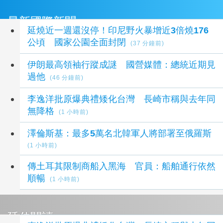
最新國際新聞
延燒近一週還沒停！印尼野火暴增近3倍燒176
公頃 國家公園全面封閉
(37 分鐘前)
伊朗最高領袖行蹤成謎 國營媒體：總統近期見
過他
(46 分鐘前)
李逸洋批原爆典禮矮化台灣 長崎市稱與去年同
無降格
(1 小時前)
澤倫斯基：最多5萬名北韓軍人將部署至俄羅斯
(1 小時前)
傳土耳其限制商船入黑海 官員：船舶通行依然
順暢
(1 小時前)
延伸閱讀