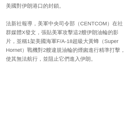
美國對伊朗港口的封鎖。
法新社報導，美軍中央司令部（CENTCOM）在社
群媒體X發文，張貼美軍攻擊這2艘伊朗油輪的影
片，並稱1架美國海軍F/A-18超級大黃蜂（Super
Hornet）戰機對2艘違規油輪的煙囪進行精準打擊，
使其無法航行，並阻止它們進入伊朗。