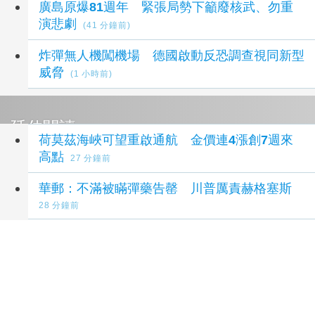
廣島原爆81週年 緊張局勢下籲廢核武、勿重
演悲劇
(41 分鐘前)
炸彈無人機闖機場 德國啟動反恐調查視同新型
威脅
(1 小時前)
延伸閱讀
荷莫茲海峽可望重啟通航 金價連4漲創7週來
高點
27 分鐘前
華郵：不滿被瞞彈藥告罄 川普厲責赫格塞斯
28 分鐘前
廣島原爆81週年 緊張局勢下籲廢核武、勿重
演悲劇
41 分鐘前
伊朗總統：目前難與最高領袖穆吉塔巴聯繫
1 小
時前