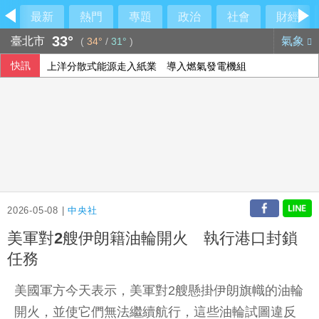
最新
熱門
專題
政治
社會
財經
33°
臺北市
氣象
(
34°
/
31°
)
快訊
上洋分散式能源走入紙業 導入燃氣發電機組
民眾黨控徐佳青帶兒登東沙島 監院開罰
府：總統與團隊進行萬鈞演練 檢視指揮體系應變
荷莫茲海峽可望重啟通航 金價連4漲創7週來高點
2026-05-08 |
中央社
美軍對2艘伊朗籍油輪開火 執行港口封鎖
任務
美國軍方今天表示，美軍對2艘懸掛伊朗旗幟的油輪
開火，並使它們無法繼續航行，這些油輪試圖違反