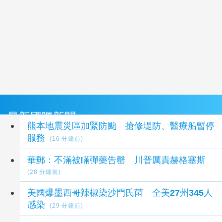
最新國際新聞
熊本地震災區加緊防颱 搶修堤防、醫療船暫停
服務
(16 分鐘前)
華郵：不滿被瞞彈藥告罄 川普厲責赫格塞斯
(28 分鐘前)
美國爆墨西哥辣椒染沙門氏菌 全美27州345人
感染
(29 分鐘前)