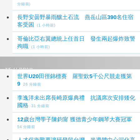
分鐘前)
長野安曇野暴雨釀土石流 燕岳山區390名住宿
客受困
(1 小時前)
哥倫比亞右翼總統上任首日 發生兩起爆炸致警
殉職
(1 小時前)
延伸閱讀
世界U20田徑錦標賽 羅聖欽5千公尺競走獲第
9
26 分鐘前
李逸洋未出席長崎原爆典禮 抗議席次安排矮化
國格
31 分鐘前
12歲台灣學子陳鈞甯 獲德青少年鋼琴大賽冠軍
54 分鐘前
人才保衛戰要讓研發留台灣 半導體中心深化高