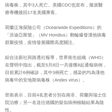
病毒株，其中3人死亡。美國CDC也宣布，擬派醫
療專機接回17名美國乘客。
荷蘭泛海探險公司（Oceanwide Expeditions）的
「洪迪亞斯號」（MV Hondius）郵輪爆發漢他病毒
群聚疫情，疫情發展國際高度關注。
綜合法新社與路透社報導，世界衛生組織（WHO）
在聲明中指出，截至5月8日一共接獲8起通報病例，
目前累計6例確診，其中3例死亡，感染的均為漢他
病毒中的安地斯病毒株（Andes virus）。
世衛表示，目前4名患者分別在南非、荷蘭與瑞士住
院治療；另一名送往德國的疑似病例檢驗結果為陰
性。