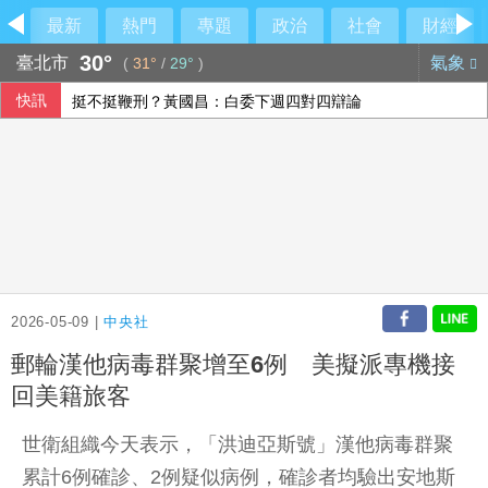
最新
熱門
專題
政治
社會
財經
30°
臺北市
氣象
(
31°
/
29°
)
快訊
挺不挺鞭刑？黃國昌：白委下週四對四辯論
陳清龍設山城服務處 藍白合挺江啟臣角逐台中市
台股ETF規模7.5兆新高 這檔年漲逾105%居冠
加拿大卑詩省野火失控 逾2萬人緊急撤離
2026-05-09 |
中央社
郵輪漢他病毒群聚增至6例 美擬派專機接
回美籍旅客
世衛組織今天表示，「洪迪亞斯號」漢他病毒群聚
累計6例確診、2例疑似病例，確診者均驗出安地斯