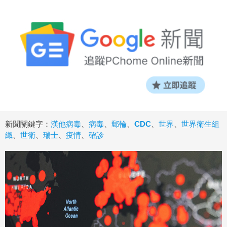
新聞關鍵字：
漢他病毒
、
病毒
、
郵輪
、
CDC
、
世界
、
世界衛生組
織
、
世衛
、
瑞士
、
疫情
、
確診