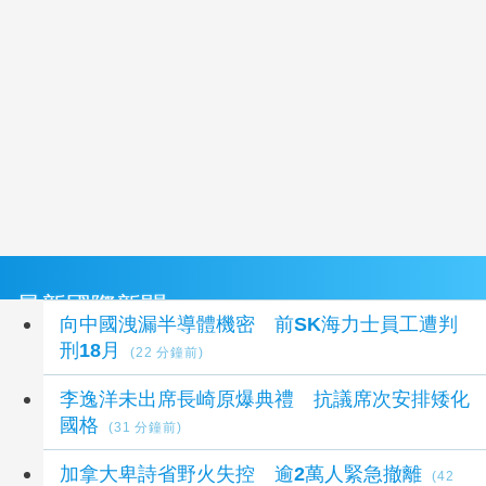
最新國際新聞
向中國洩漏半導體機密 前SK海力士員工遭判
刑18月
(22 分鐘前)
李逸洋未出席長崎原爆典禮 抗議席次安排矮化
國格
(31 分鐘前)
加拿大卑詩省野火失控 逾2萬人緊急撤離
(42