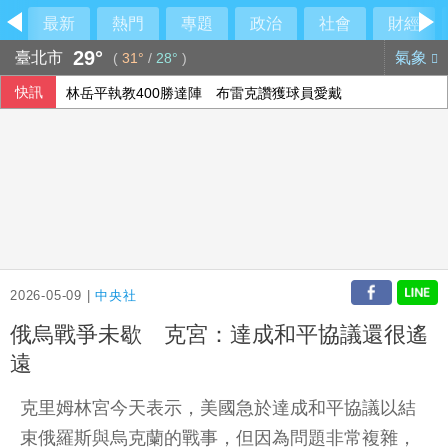
最新
熱門
專題
政治
社會
財經
29°
臺北市
氣象
(
31°
/
28°
)
快訊
林岳平執教400勝達陣 布雷克讚獲球員愛戴
隊友罕見給援護 布雷克：告訴自己不要搞砸
香港宏福苑大火最終調查報告公布 菸頭引燃施工雜物
上緯第2季營收年增57% 所得稅加徵衝擊短期獲利
2026-05-09 |
中央社
俄烏戰爭未歇 克宮：達成和平協議還很遙
遠
克里姆林宮今天表示，美國急於達成和平協議以結
束俄羅斯與烏克蘭的戰事，但因為問題非常複雜，