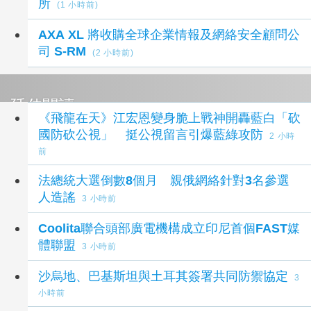
所
(1 小時前)
AXA XL 將收購全球企業情報及網絡安全顧問公
司 S-RM
(2 小時前)
延伸閱讀
《飛龍在天》江宏恩變身脆上戰神開轟藍白「砍
國防砍公視」 挺公視留言引爆藍綠攻防
2 小時
前
法總統大選倒數8個月 親俄網絡針對3名參選
人造謠
3 小時前
Coolita聯合頭部廣電機構成立印尼首個FAST媒
體聯盟
3 小時前
沙烏地、巴基斯坦與土耳其簽署共同防禦協定
3
小時前