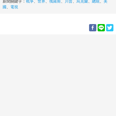
新聞關鍵字：
戰爭
、
世界
、
俄羅斯
、
川普
、
烏克蘭
、
總統
、
美
國
、
電視