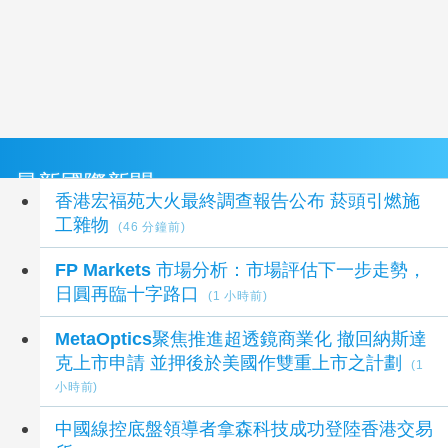
最新國際新聞
香港宏福苑大火最終調查報告公布 菸頭引燃施
工雜物
(46 分鐘前)
FP Markets 市場分析：市場評估下一步走勢，
日圓再臨十字路口
(1 小時前)
MetaOptics聚焦推進超透鏡商業化 撤回納斯達
克上市申請 並押後於美國作雙重上市之計劃
(1
小時前)
中國線控底盤領導者拿森科技成功登陸香港交易