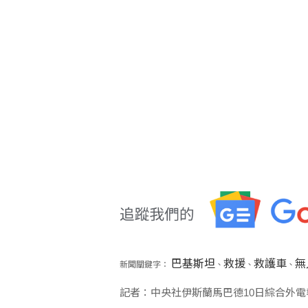
巴基斯坦
救援
救護車
無
新聞關鍵字：
、
、
、
記者：中央社伊斯蘭馬巴德10日綜合外電