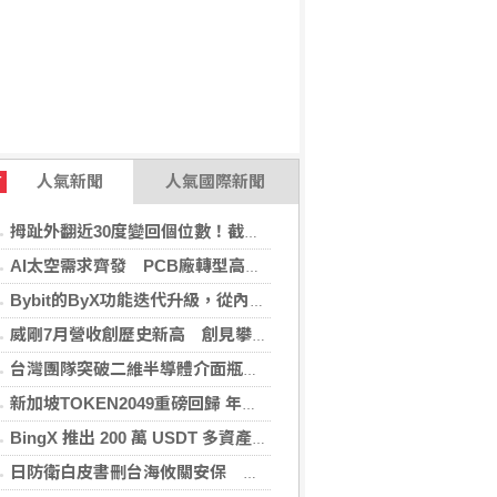
人氣新聞
人氣國際新聞
T
拇趾外翻近30度變回個位數！截骨矯正助重返登山活動
AI太空需求齊發 PCB廠轉型高階產品迎收成
Bybit的ByX功能迭代升級，從內容平台全面進化為社交交易樞紐，新增多項特色功能
威剛7月營收創歷史新高 創見攀同期高點
台灣團隊突破二維半導體介面瓶頸 成果登國際頂尖期刊
新加坡TOKEN2049重磅回歸 年度行業頂級盛會再度啟幕
BingX 推出 200 萬 USDT 多資產交易活動，聚焦當前最受關注的市場趨勢
日防衛白皮書刪台海攸關安保 學者：未淡化中國威脅論述