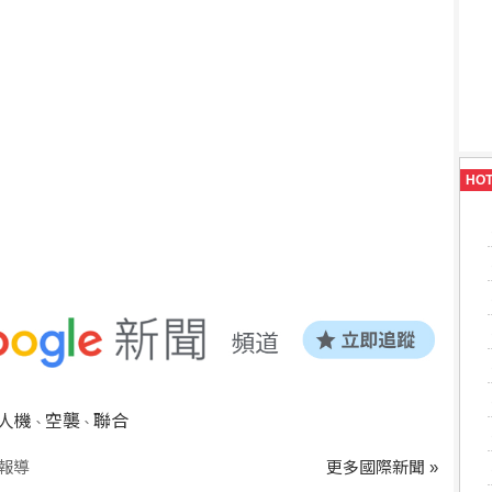
HO
人機
空襲
聯合
、
、
報導
更多國際新聞 »