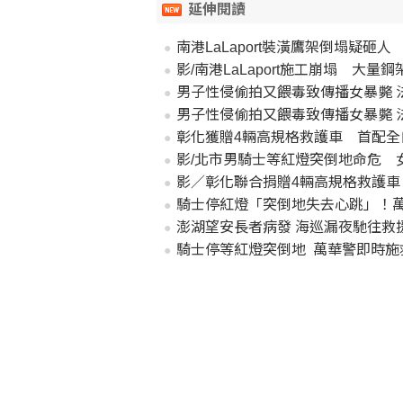
延伸閱讀
南港LaLaport裝潢鷹架倒塌疑砸
影/南港LaLaport施工崩塌 大量
男子性侵偷拍又餵毒致傳播女暴斃 
男子性侵偷拍又餵毒致傳播女暴斃 
彰化獲贈4輛高規格救護車 首配全
影/北市男騎士等紅燈突倒地命危 
影／彰化聯合捐贈4輛高規格救護車
騎士停紅燈「突倒地失去心跳」！萬
澎湖望安長者病發 海巡漏夜馳往救
騎士停等紅燈突倒地 萬華警即時施