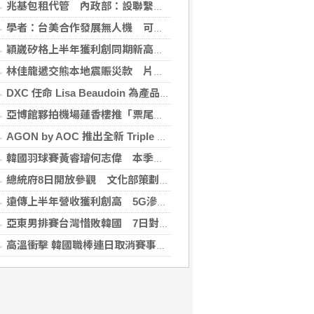
兆基包租代管 內政部：設聯繫諮詢窗口統一受理
學者：台美合作發展無人機 可降對中依賴強化嚇阻
穎崴矽格上半年獲利創同期新高 AI先進製程需求帶動
林佳龍遞交熊本地震賑災款 片山和之：患難見真情
DXC 任命 Lisa Beaudoin 為產品總監，以加速產品導向型增長
亞博館夥拍機場蓮香樓推「票尾優惠」
AGON by AOC 推出全新 Triple Refresh Rate 電競顯示器
韓國羽球賽黃睿璿何志偉 本季首闖超級賽男雙8強
總統府8日開放參觀 文化部策劃科幻漫畫特展
遠傳上半年營收獲利創高 5G滲透率居電信業之冠
亞東男排賽台灣惜敗韓國 7日對戰日本拚4強
高溫衝擊 韓國職棒連日取消賽事、11日起晚間7時開打