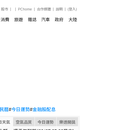
股市
PChome
合作媒體
說明
(登入)
消費
旅遊
雜誌
汽車
政府
大陸
民曆
#
今日運勢
#
金融股配息
日天氣
空氣品質
今日運勢
樂透開獎