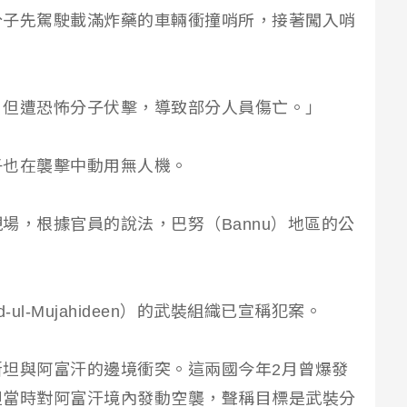
分子先駕駛載滿炸藥的車輛衝撞哨所，接著闖入哨
，但遭恐怖分子伏擊，導致部分人員傷亡。」
子也在襲擊中動用無人機。
場，根據官員的說法，巴努（Bannu）地區的公
-ul-Mujahideen）的武裝組織已宣稱犯案。
坦與阿富汗的邊境衝突。這兩國今年2月曾爆發
坦當時對阿富汗境內發動空襲，聲稱目標是武裝分