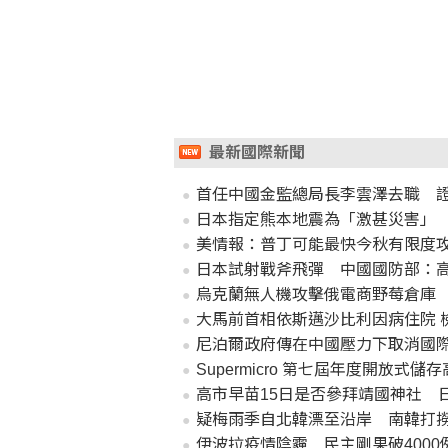
最新國際新聞
首任中國金監總局長李雲澤去職 
日本指定熊本地震為「激甚災害」
美情報：普丁可能最快今秋有限度
日本試射戰斧飛彈 中國國防部：
烏克蘭無人機攻擊俄電商野莓倉庫 
大馬前首相依斯邁沙比利因病住院 
尼泊爾政府傳在中國壓力下取消國
Supermicro 第七屆年度開放式儲存高峰
高市早苗15日是否參拜靖國神社 
疑梅雨季自北韓漂至沿岸 南韓打撈
伊波拉疫情陰霾 民主剛果破4000例