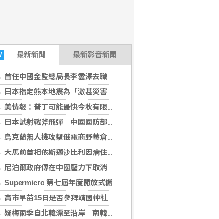
最新
新聞
最新影音新聞
W
首任中國金監總局長李雲澤去職 證實涉嚴重違紀違法
日本指定熊本地震為「激甚災害」 擴大國家重建補助
美情報：普丁可能最快今秋有限度攻擊北約盟國
日本試射戰斧飛彈 中國國防部：高度警惕
烏克蘭無人機攻擊俄電商野莓倉庫 距邊境逾2000公里
大馬前首相依斯邁沙比利因病住院 檢方起訴期程延後
尼泊爾政府傳在中國壓力下取消國際藏學研討會
Supermicro 第七屆年度開放式儲存高峰會匯聚 21 間生態系統合作夥伴，分享大規模部署企業級 AI 的實用指南
(美通社 2026-08-07 15:33:00)
高市早苗15日是否參拜靖國神社 日政府：由首相判斷
疑梅雨季自北韓漂至沿岸 南韓打撈到15枚地雷