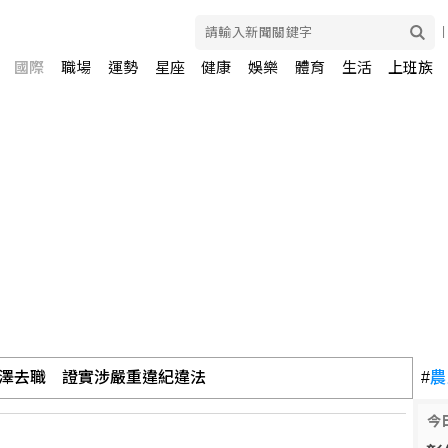
國際
職場
運勢
星座
健康
娛樂
體育
生活
上班族
加強整備嚴防二次災害
#
農
今
高 藍：鄭麗文開創和平新局