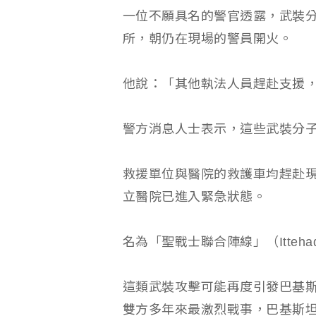
一位不願具名的警官透露，武裝
所，朝仍在現場的警員開火。
他說：「其他執法人員趕赴支援
警方消息人士表示，這些武裝分
救援單位與醫院的救護車均趕赴現
立醫院已進入緊急狀態。
名為「聖戰士聯合陣線」（Ittehad
這類武裝攻擊可能再度引發巴基斯
雙方多年來最激烈戰事，巴基斯