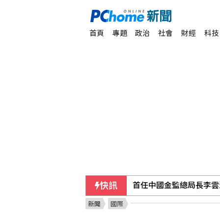
首頁
專題
政治
社會
財經
科技
快訊
颱風白海豚進逼 水利署
新聞
國際
綠指鄭習會後中共侵擾升