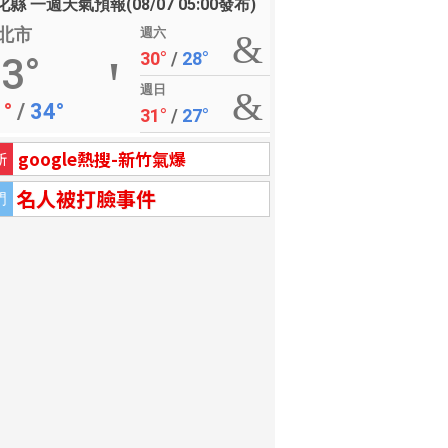
縣 一週天氣預報(08/07 05:00發布)
北市
週六
30°
/
28°
3°
週日
1°
/
34°
31°
/
27°
google熱搜-新竹氣爆
新
名人被打臉事件
門