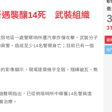
彰化
臺
遇襲釀14死 武裝組織
快篩助行賄 改重判3年半
3
3
澤去職 證實涉嚴重違紀違法
巴努地區一處警察哨所遭汽車炸彈攻擊，武裝分子
最
員警，造成至少14名警察身亡；目前已有一個
熱
後的影像顯示，現場建築幾乎全毀，殘磚破瓦、焦
n）透過聲明指出，已從倒塌哨所中尋獲14名警員遺
醫治療。