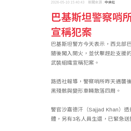
2026-05-10 15:40:43 新聞來源 :
中央社
巴基斯坦警察哨所
屏東議員郭再添配偶涉發
宣稱犯案
首任中國金監總局長李雲
巴基斯坦警方今天表示，西北部
隨後闖入開火，並伏擊趕赴支援的
武裝組織宣稱犯案。
路透社報導，警察哨所昨天遇襲
黑殘骸與變形車輛散落四周。
警官沙嘉德汗（Sajjad Kha
體，另有3名人員生還，已緊急送