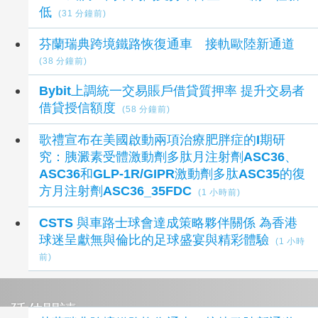
低
(31 分鐘前)
芬蘭瑞典跨境鐵路恢復通車 接軌歐陸新通道
(38 分鐘前)
Bybit上調統一交易賬戶借貸質押率 提升交易者
借貸授信額度
(58 分鐘前)
歌禮宣布在美國啟動兩項治療肥胖症的I期研
究：胰澱素受體激動劑多肽月注射劑ASC36、
ASC36和GLP-1R/GIPR激動劑多肽ASC35的復
方月注射劑ASC36_35FDC
(1 小時前)
CSTS 與車路士球會達成策略夥伴關係 為香港
球迷呈獻無與倫比的足球盛宴與精彩體驗
(1 小時
前)
延伸閱讀