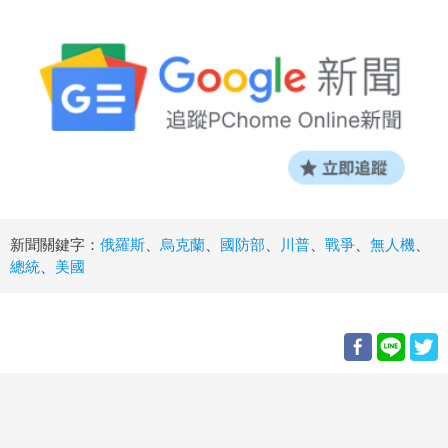
新聞關鍵字：
俄羅斯
、
烏克蘭
、
國防部
、
川普
、
戰爭
、
無人機
、
總統
、
美國