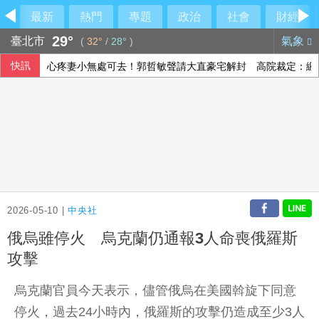
最新
熱門
專題
政治
社會
財經
29°
臺北市
氣象
(
32°
/
28°
)
快訊
心疼妻小無處可去！郭哲敏聲請大直豪宅解封 高院裁定：繳2
消防署盤點水電費與廳舍改善 強化職場空間
芬蘭瑞典跨境鐵路恢復通車 接軌歐陸新通道
花蓮堰塞湖防災 水利署加強疏濬、放寬河道降低風險
2026-05-10 |
中央社
俄烏雖停火 烏克蘭仍通報3人命喪俄羅斯
攻擊
烏克蘭官員今天表示，儘管俄烏在美國斡旋下同意
停火，過去24小時內，俄羅斯的攻擊仍造成至少3人