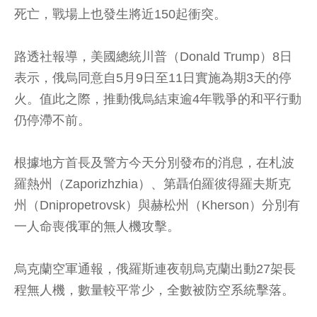
死亡，戰場上也發生將近150起衝突。
路透社報導，美國總統川普（Donald Trump）8日
表示，俄烏同意自5月9日至11日實施為期3天的停
火。值此之際，推動俄烏結束逾4年戰爭的和平行動
仍停滯不前。
根據地方首長及警方今天分別發布的消息，在札波
羅熱州（Zaporizhzhia）、第聶伯羅彼得羅夫斯克
州（Dnipropetrovsk）與赫松州（Kherson）分別有
一人命喪俄軍的無人機攻擊。
烏克蘭空軍通報，俄羅斯連夜朝烏克蘭出動27架長
程無人機，數量較平常少，全數被防空系統擊落。