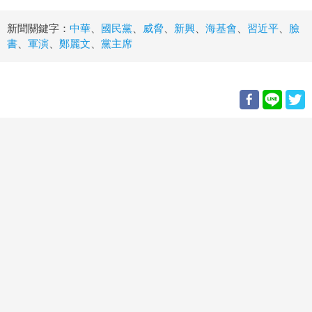
新聞關鍵字：
中華
、
國民黨
、
威脅
、
新興
、
海基會
、
習近平
、
臉
書
、
軍演
、
鄭麗文
、
黨主席