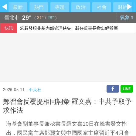
最新
熱門
專題
政治
社會
財經
29°
臺北市
氣象
(
31°
/
28°
)
快訊
宏碁發現兆基內部管理缺失 辭任董事長撤出經營層
封鎖「台青e家」 陸委會：依法封鎖違法網站
大樂透第115077期開獎
酒駕停車開車門與機車碰撞 吉安鄉公所副主任請辭
2026-05-11 |
中央社
鄭習會反覆提相同詞彙 羅文嘉：中共予取予
求作法
海基會副董事長兼秘書長羅文嘉10日在臉書發文指
出，國民黨主席鄭麗文與中國國家主席習近平4月會