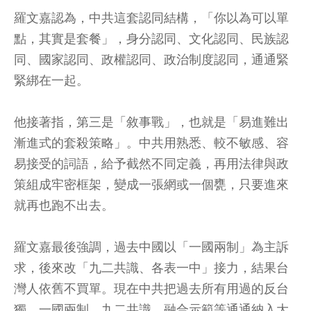
羅文嘉認為，中共這套認同結構，「你以為可以單
點，其實是套餐」，身分認同、文化認同、民族認
同、國家認同、政權認同、政治制度認同，通通緊
緊綁在一起。
他接著指，第三是「敘事戰」，也就是「易進難出
漸進式的套殺策略」。中共用熟悉、較不敏感、容
易接受的詞語，給予截然不同定義，再用法律與政
策組成牢密框架，變成一張網或一個甕，只要進來
就再也跑不出去。
羅文嘉最後強調，過去中國以「一國兩制」為主訴
求，後來改「九二共識、各表一中」接力，結果台
灣人依舊不買單。現在中共把過去所有用過的反台
獨、一國兩制、九二共識、融合示範等通通納入大