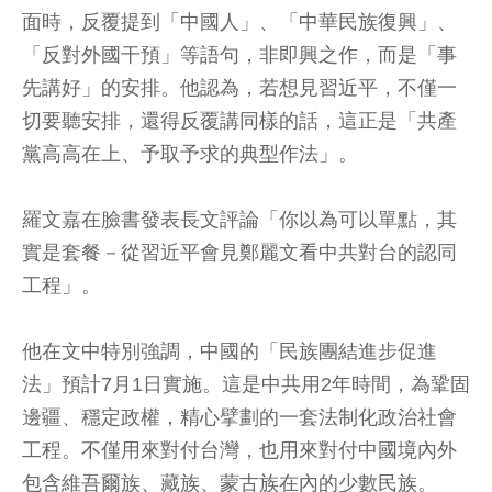
面時，反覆提到「中國人」、「中華民族復興」、
「反對外國干預」等語句，非即興之作，而是「事
先講好」的安排。他認為，若想見習近平，不僅一
切要聽安排，還得反覆講同樣的話，這正是「共產
黨高高在上、予取予求的典型作法」。
羅文嘉在臉書發表長文評論「你以為可以單點，其
實是套餐－從習近平會見鄭麗文看中共對台的認同
工程」。
他在文中特別強調，中國的「民族團結進步促進
法」預計7月1日實施。這是中共用2年時間，為鞏固
邊疆、穩定政權，精心擘劃的一套法制化政治社會
工程。不僅用來對付台灣，也用來對付中國境內外
包含維吾爾族、藏族、蒙古族在內的少數民族。