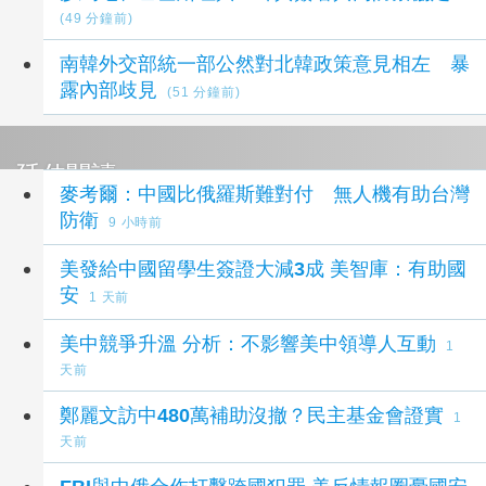
(49 分鐘前)
南韓外交部統一部公然對北韓政策意見相左 暴
露內部歧見
(51 分鐘前)
延伸閱讀
麥考爾：中國比俄羅斯難對付 無人機有助台灣
防衛
9 小時前
美發給中國留學生簽證大減3成 美智庫：有助國
安
1 天前
美中競爭升溫 分析：不影響美中領導人互動
1
天前
鄭麗文訪中480萬補助沒撤？民主基金會證實
1
天前