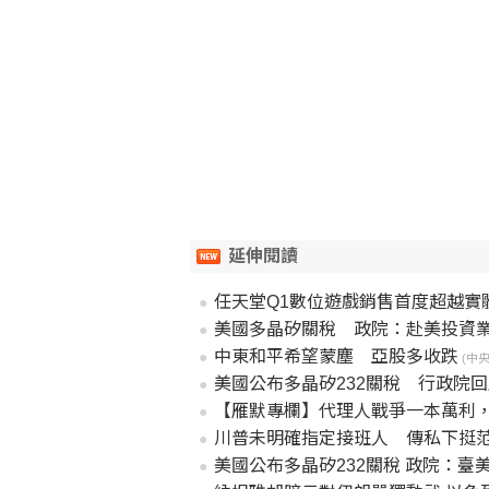
延伸閱讀
任天堂Q1數位遊戲銷售首度超越實
美國多晶矽關稅 政院：赴美投資
中東和平希望蒙塵 亞股多收跌
(中央社
美國公布多晶矽232關稅 行政院
【雁默專欄】代理人戰爭一本萬利
川普未明確指定接班人 傳私下挺范斯
美國公布多晶矽232關稅 政院：臺