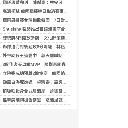
獅隊屢遭完封 陳傑憲：林安可這種天才也願改變
高溫衝擊 韓國職棒連日取消賽事、11日起晚間7時開打
亞東男排賽台灣惜敗韓國 7日對戰日本拚4強
Shueisha 強勢推出百語漫畫平台 MANGA MILLION 大舉進軍全球市場
總統府8日開放參觀 文化部策劃科幻漫畫特展
獅隊遭完封後猛攻8分降龍 林岳平：總是要發揮
外野助殺王連霸中 郭天信喊話挑戰生涯百助殺
3度作客天母奪MVP 陳傑憲開轟擊退雙殺心魔
立院完成總預算2輪協商 韓國瑜：下週進行後續處理
颱風白海豚進逼 卓榮泰：高災害潛勢區加強預防性整備
頂呱呱化身台式居酒屋 肯德基聯名EVA攻漫迷
擋車牌曬到褪色慘變「沒遇過就好了」！崔始源親朝聖崩潰喊：記得常換照片