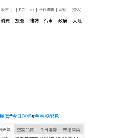
股市
PChome
合作媒體
說明
(登入)
消費
旅遊
雜誌
汽車
政府
大陸
民曆
#
今日運勢
#
金融股配息
日天氣
空氣品質
今日運勢
樂透開獎