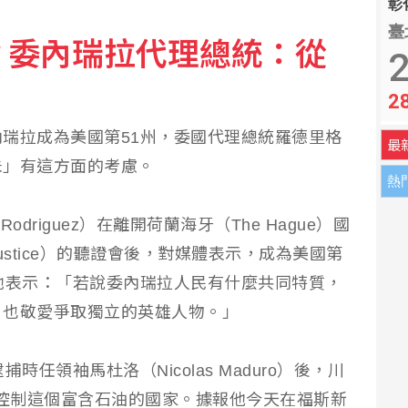
彰化
劃養生村、銀行推資產健診
臺
？委內瑞拉代理總統：從
2
象骨骸、納粹沉船全都露
2
瑞拉成為美國第51州，委國代理總統羅德里格
最
未」有這方面的考慮。
熱
odriguez）在離開荷蘭海牙（The Hague）國
rt of Justice）的聽證會後，對媒體表示，成為美國第
她表示：「若說委內瑞拉人民有什麼共同特質，
，也敬愛爭取獨立的英雄人物。」
任領袖馬杜洛（Nicolas Maduro）後，川
宣稱已控制這個富含石油的國家。據報他今天在福斯新