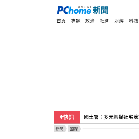
首頁
專題
政治
社會
財經
科技
國土署：多元興辦社宅滾
快訊
父親節將至 考試院家庭
新聞
國際