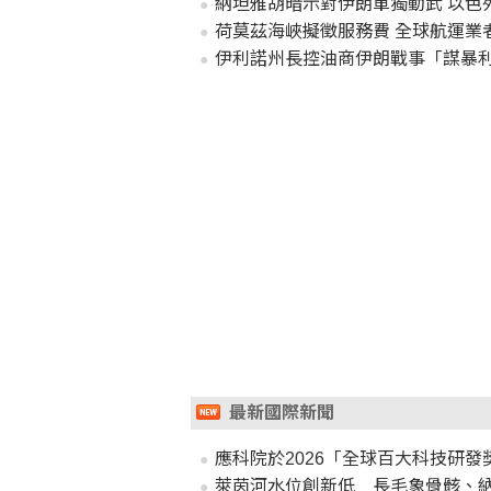
納坦雅胡暗示對伊朗單獨動武 以色
荷莫茲海峽擬徵服務費 全球航運業
伊利諾州長控油商伊朗戰事「謀暴利
最新國際新聞
應科院於2026「全球百大科技研發
萊茵河水位創新低 長毛象骨骸、