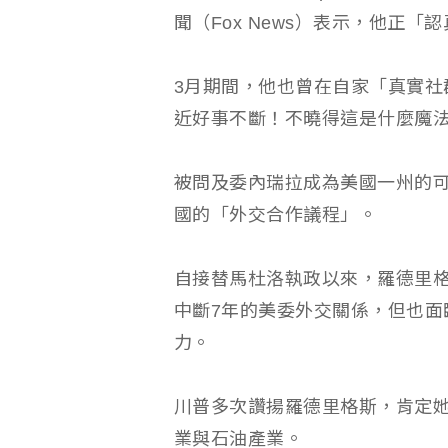
聞（Fox News）表示，他正
3月期間，他也曾在自家「真實社群」
近好事不斷！不曉得這是什麼魔法
被問及委內瑞拉成為美國一州的
國的「外交合作議程」。
自接替馬杜洛執政以來，羅德里格
中斷7年的美委外交關係，但也面
力。
川普多次讚揚羅德里格斯，肯定
業與石油產業。