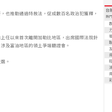
斯，也推動通過特赦法，促成數百名政治犯獲釋，
自上任以來首次離開加勒比地區，出席國際法院針
、涉及富油地區的領土爭端聽證會。
大選。