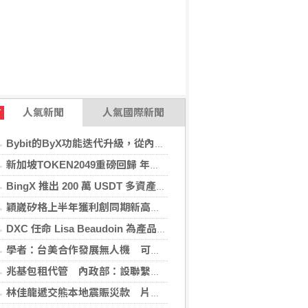
人氣新聞
人氣國際新聞
T
Bybit的ByX功能迭代升級，從內容平台全面進化為社交交易樞紐，新增多項特色功能
新加坡TOKEN2049重磅回歸 年度行業頂級盛會再度啟幕
BingX 推出 200 萬 USDT 多資產交易活動，聚焦當前最受關注的市場趨勢
穎崴矽格上半年獲利創同期新高 AI先進製程需求帶動
DXC 任命 Lisa Beaudoin 為產品總監，以加速產品導向型增長
學者：台美合作發展無人機 可降對中依賴強化嚇阻
兆基包租代管 內政部：設聯繫諮詢窗口統一受理
林佳龍遞交熊本地震賑災款 片山和之：患難見真情