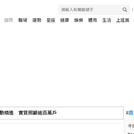
國際
職場
運勢
星座
健康
娛樂
體育
生活
上班族
動精進 實質照顧逾百萬戶
#
農
日走航海風參與人數破紀錄
今