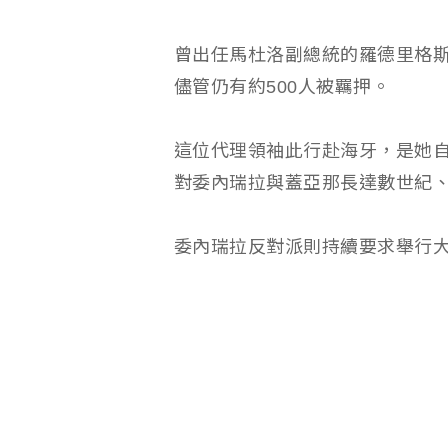
曾出任馬杜洛副總統的羅德里格
儘管仍有約500人被羈押。
這位代理領袖此行赴海牙，是她
對委內瑞拉與蓋亞那長達數世紀
委內瑞拉反對派則持續要求舉行