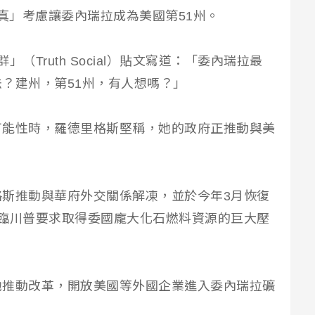
「認真」考慮讓委內瑞拉成為美國第51州。
（Truth Social）貼文寫道：「委內瑞拉最
？建州，第51州，有人想嗎？」
可能性時，羅德里格斯堅稱，她的政府正推動與美
斯推動與華府外交關係解凍，並於今年3月恢復
臨川普要求取得委國龐大化石燃料資源的巨大壓
她推動改革，開放美國等外國企業進入委內瑞拉礦