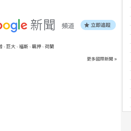
普
巨大
福斯
羈押
荷蘭
、
、
、
、
更多國際新聞 »