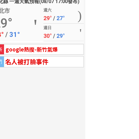
縣 一週天氣預報(08/07 17:00發布)
北市
週六
29°
/
27°
9°
週日
8°
/
31°
30°
/
29°
google熱搜-新竹氣爆
新
名人被打臉事件
門