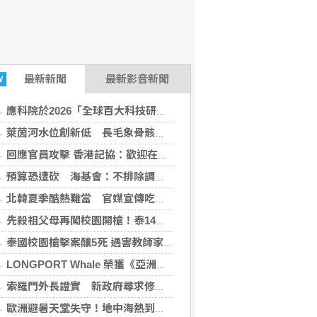
最新
新聞
最新影音新聞
W
應科院於2026「全球百大科技研發獎」中創亞洲最佳成績 三項技術榮膺全球百大創新獎項
萊茵河水位創新低 長毛象骨骸、納粹沉船全都露
回應官員攻擊 香港記協：歡迎在港新聞工作者參與
預算恐遭砍 海基會：不排除調漲文書驗證費用
北韓夏季酷熱難當 官媒宣傳吃狗肉湯消暑
先殺祖父母再闖校園開槍！泰14歲少年疑遭霸凌報復 案發前還看5段槍擊片
泰國校園槍擊案釀5死 遇害教師家屬得知噩耗悲痛欲絕
LONGPORT Whale 榮獲《亞洲銀行與金融》金融科技生態合作獎
索羅門外長證實 新政府尋求修復與美澳等傳統盟邦關係
8-07 18:37:00)
歐洲避暑天堂失守！地中海熱到像溫泉 海水飆高8℃遊客傻眼：無法消暑