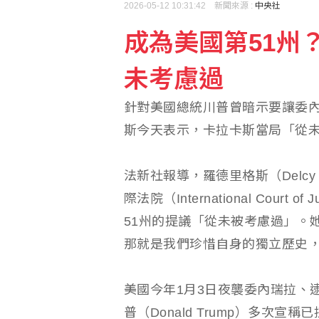
2026-05-12 10:31:42 新聞來源 :
中央社
搶高齡金融商機 壽險規
成為美國第51州
萊茵河水位創新低 長毛
未考慮過
針對美國總統川普曾暗示要讓委內
斯今天表示，卡拉卡斯當局「從
法新社報導，羅德里格斯（Delcy R
際法院（International Cou
51州的提議「從未被考慮過」。
那就是我們珍惜自身的獨立歷史
美國今年1月3日夜襲委內瑞拉、逮捕時
普（Donald Trump）多次