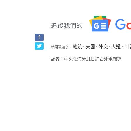
總統
美國
外交
大選
川
新聞關鍵字：
、
、
、
、
記者：中央社海牙11日綜合外電報導