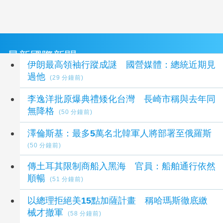
最新國際新聞
伊朗最高領袖行蹤成謎 國營媒體：總統近期見
過他
(29 分鐘前)
李逸洋批原爆典禮矮化台灣 長崎市稱與去年同
無降格
(50 分鐘前)
澤倫斯基：最多5萬名北韓軍人將部署至俄羅斯
(50 分鐘前)
傳土耳其限制商船入黑海 官員：船舶通行依然
順暢
(51 分鐘前)
以總理拒絕美15點加薩計畫 稱哈瑪斯徹底繳
械才撤軍
(58 分鐘前)