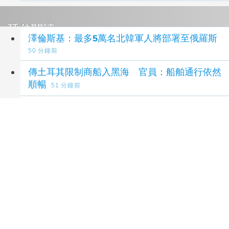
延伸閱讀
澤倫斯基：最多5萬名北韓軍人將部署至俄羅斯
50 分鐘前
傳土耳其限制商船入黑海 官員：船舶通行依然
順暢
51 分鐘前
革命衛隊要求美國滿足伊朗條件 否則不開放荷
莫茲海峽
2 小時前
愛沙尼亞：俄軍戰損攀升 7月奪烏幅度明顯放
緩
6 小時前
高市早苗談禁核條約會議 對以觀察員身分出席
持慎重態度
6 小時前