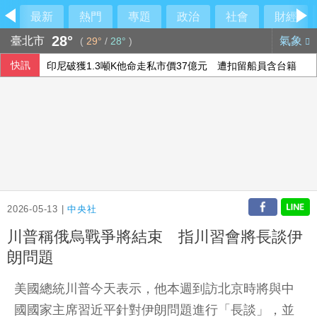
最新
熱門
專題
政治
社會
財經
28°
臺北市
氣象
(
29°
/
28°
)
快訊
印尼破獲1.3噸K他命走私市價37億元 遭扣留船員含台籍
李逸洋批原爆典禮矮化台灣 長崎市稱與去年同無降格
澤倫斯基：最多5萬名北韓軍人將部署至俄羅斯
台北永豐旺寶職業隊 奪T3X台灣聯賽台北站冠軍
2026-05-13 |
中央社
川普稱俄烏戰爭將結束 指川習會將長談伊
朗問題
美國總統川普今天表示，他本週到訪北京時將與中
國國家主席習近平針對伊朗問題進行「長談」，並