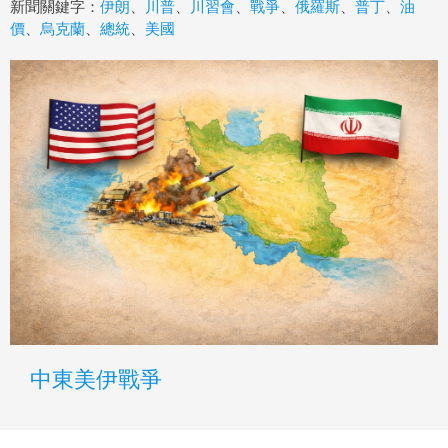
新聞關鍵字：
伊朗
、
川普
、
川習會
、
戰爭
、
俄羅斯
、
普丁
、
油
價
、
烏克蘭
、
總統
、
美國
中東美伊戰爭