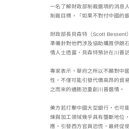
一名了解財政部制裁選項的消息
制裁目標，「如果不對付中國的
財政部長貝森特（Scott Bes
準備針對他們涉及協助購買伊朗
情人士透露，貝森特預計在川普
專家表示，華府之所以不願對中
性，不僅可能引發代價高昂的貿易
之而來的通膨恐重創川普選情。
美方若打擊中國大型銀行，也可
煉與加工領域幾乎具有壟斷地位
應，引發西方官員恐慌，最終促