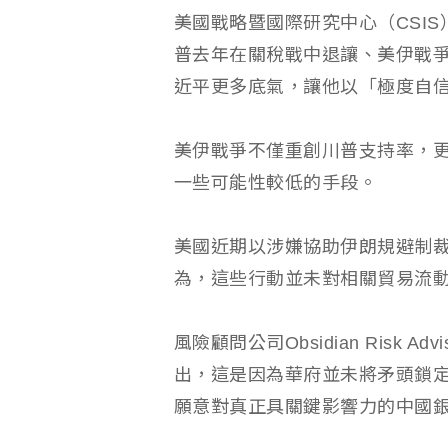
美國戰略暨國際研究中心（CSIS）資
普去年在關稅戰中退讓、美伊戰
近平更多底氣，讓他以「極度自
美伊戰爭不僅重創川普支持率，
一些可能性較低的手段。
美國近期以涉嫌協助伊朗規避制
為，這些行動並未對相關貿易流
風險顧問公司Obsidian Risk Ad
出，這是因為華府並未將矛頭鎖
願意對真正具關鍵影響力的中國