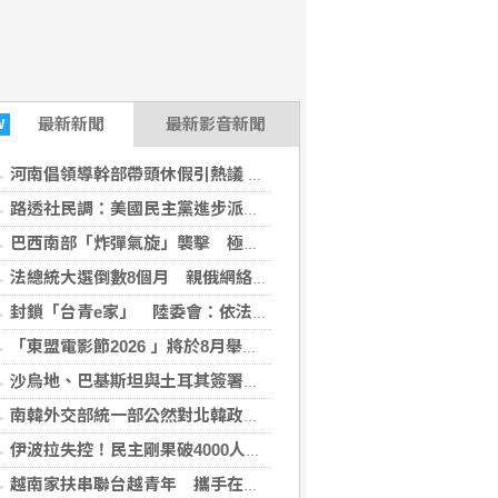
最新
新聞
最新影音新聞
W
河南倡領導幹部帶頭休假引熱議 官方收回通知
路透社民調：美國民主黨進步派部分主張獲獨立選民支持
巴西南部「炸彈氣旋」襲擊 極端天候衝擊社會生活
法總統大選倒數8個月 親俄網絡針對3名參選人造謠
封鎖「台青e家」 陸委會：依法封鎖違法網站
「東盟電影節2026 」將於8月舉行 歷來最大規模 以電影連繫文化交流
沙烏地、巴基斯坦與土耳其簽署共同防禦協定
南韓外交部統一部公然對北韓政策意見相左 暴露內部歧見
伊波拉失控！民主剛果破4000人感染、1850死 專家憂病毒恐已突變
越南家扶串聯台越青年 攜手在地醫療守護兒童健康