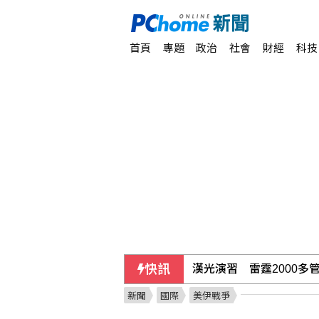
首頁
專題
政治
社會
財經
科技
快訊
漢光演習 雷霆2000多
新聞
國際
美伊戰爭
美國7月非農就業意外減少