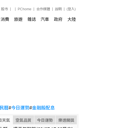
股市
PChome
合作媒體
說明
(登入)
消費
旅遊
雜誌
汽車
政府
大陸
民曆
#
今日運勢
#
金融股配息
日天氣
空氣品質
今日運勢
樂透開獎