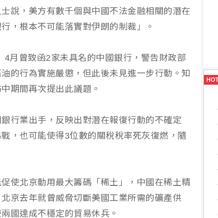
人士說，美方有數千個與中國不法金融相關的潛在
銀行，根本不可能落實對伊朗的制裁」。
sent）4月曾致函2家未具名的中國銀行，警告財政部
石油的行為實施嚴懲，但此後未見進一步行動。知
HO
訪中期間再次提出此議題。
國銀行業出手，反映出對潛在報復行動的不確定
戰，也可能使得3位數的關稅稅率死灰復燃，隨
能促使北京動用最大籌碼「稀土」，中國在稀土精
，北京去年就曾威脅切斷美國工業所需的礦產供
使兩國達成不穩定的貿易休兵。