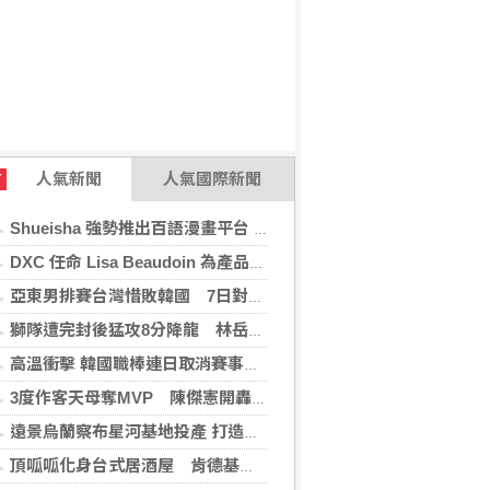
人氣新聞
人氣國際新聞
T
Shueisha 強勢推出百語漫畫平台 MANGA MILLION 大舉進軍全球市場
DXC 任命 Lisa Beaudoin 為產品總監，以加速產品導向型增長
亞東男排賽台灣惜敗韓國 7日對戰日本拚4強
獅隊遭完封後猛攻8分降龍 林岳平：總是要發揮
高溫衝擊 韓國職棒連日取消賽事、11日起晚間7時開打
3度作客天母奪MVP 陳傑憲開轟擊退雙殺心魔
遠景烏蘭察布星河基地投產 打造吉瓦級AI基礎設施新模式
頂呱呱化身台式居酒屋 肯德基聯名EVA攻漫迷