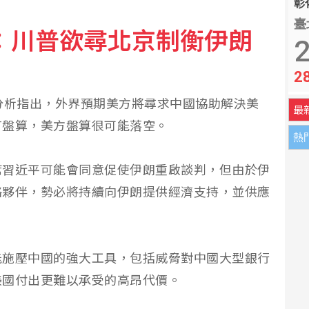
彰化
臺
：川普欲尋北京制衡伊朗
面板、記憶體與主動式ETF
2
2
單月新高 樺漢164億登同期高
分析指出，外界預期美方將尋求中國協助解決美
最
有盤算，美方盤算很可能落空。
熱
席習近平可能會同意促使伊朗重啟談判，但由於伊
略夥伴，勢必將持續向伊朗提供經濟支持，並供應
能施壓中國的強大工具，包括威脅對中國大型銀行
美國付出更難以承受的高昂代價。