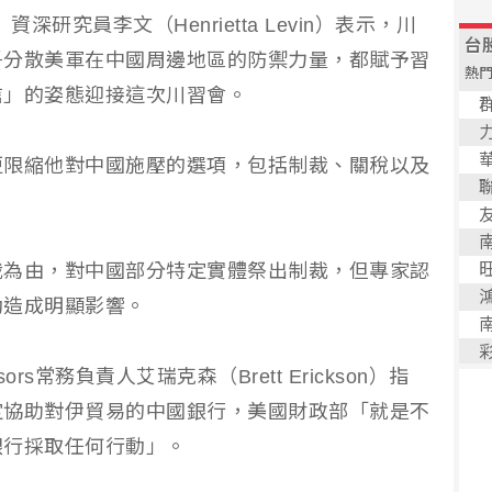
深研究員李文（Henrietta Levin）表示，川
爭分散美軍在中國周邊地區的防禦力量，都賦予習
信」的姿態迎接這次川習會。
更限縮他對中國施壓的選項，包括制裁、關稅以及
裁為由，對中國部分特定實體祭出制裁，但專家認
動造成明顯影響。
visors常務負責人艾瑞克森（Brett Erickson）指
定協助對伊貿易的中國銀行，美國財政部「就是不
銀行採取任何行動」。