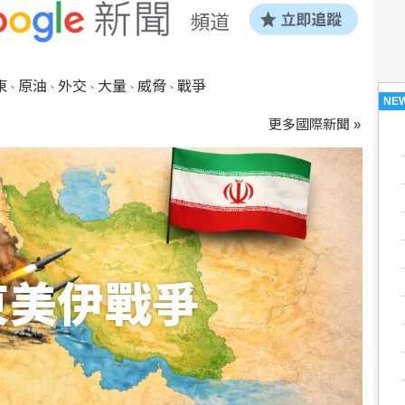
東
原油
外交
大量
威脅
戰爭
、
、
、
、
、
NE
更多國際新聞 »
東美伊戰爭