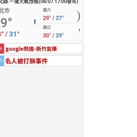
縣 一週天氣預報(08/07 17:00發布)
北市
週六
29°
/
27°
9°
週日
8°
/
31°
30°
/
29°
google熱搜-新竹氣爆
新
名人被打臉事件
門