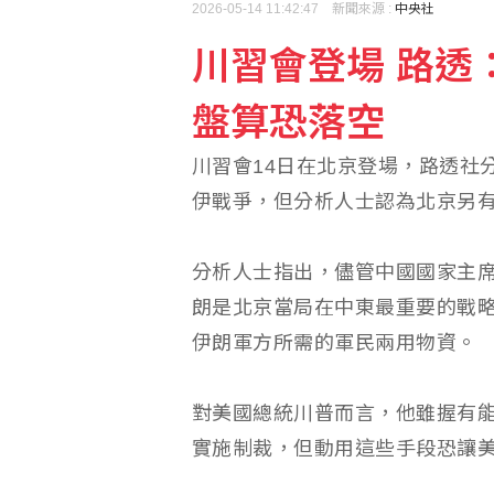
2026-05-14 11:42:47 新聞來源 :
中央社
川習會登場 路透
外資轉賣407億元 調節
盤算恐落空
研華7月營收逾112億創
川習會14日在北京登場，路透社
伊戰爭，但分析人士認為北京另
分析人士指出，儘管中國國家主
朗是北京當局在中東最重要的戰
伊朗軍方所需的軍民兩用物資。
對美國總統川普而言，他雖握有
實施制裁，但動用這些手段恐讓