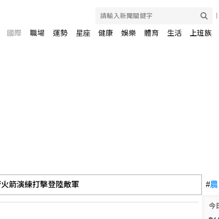
國際
職場
運勢
星座
健康
娛樂
體育
生活
上班族
管火箭演練打擊登陸敵軍
#
農
今
2.3萬人 失業率降至4.1%