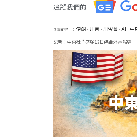
伊朗
川普
川習會
AI
中
新聞關鍵字：
、
、
、
、
記者：中央社華盛頓13日綜合外電報導
中