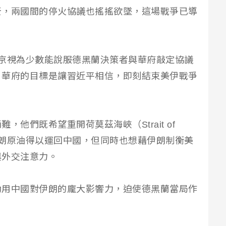
茫，兩國間的停火協議也搖搖欲墜，這場戰爭已導
京視為少數能說服德黑蘭決策者與華府敲定協議
，華府的目標是讓習近平相信，即刻結束美伊戰爭
他們既希望重開荷莫茲海峽（Strait of
量伊朗原油得以運回中國，但同時也想藉伊朗制衡美
與外交注意力。
動用中國對伊朗的龐大影響力，迫使德黑蘭當局作