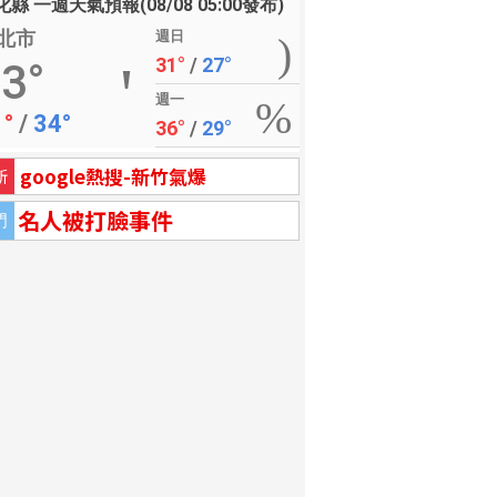
縣 一週天氣預報(08/08 05:00發布)
北市
週日
31°
/
27°
3°
週一
1°
/
34°
36°
/
29°
google熱搜-新竹氣爆
新
名人被打臉事件
門