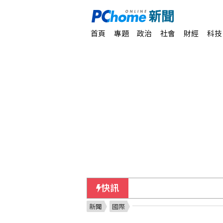
首頁
專題
政治
社會
財經
科技
快訊
慈濟買BNT遭詐反被追
新聞
國際
中油：10日起汽柴油價格