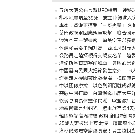
五角大廈公布最新UFO檔案 神秘
熊本地震增至39死 志工陸續進入
專家：香港正遭受「三疫夾擊」 勿
葉門政府軍回應叛軍攻擊 聯合國
涉洩空軍一號機密 前美空軍部長
休達移民潮爭端升高 西班牙對義
公務員赴陸探親得交親友名單 陸
澤倫斯基首訪塞爾維亞 會晤武契
中國雲南民眾火把節發生意外 16
炸藥無人機闖萊比錫機場 梅爾茨
中以關係摩擦 以色列關閉駐成都
突破中國打壓 台灣獲邀出席太平
假消息助長休達移民潮 歐盟籲平
地震衝擊九州觀光 熊本旅宿業4天損
韓國極端高溫持續 政府強化跨部會
25歲人妻被嫌上菜太慢 遭毒癮小
洛杉磯機場空廚爆食安！員工控蛆