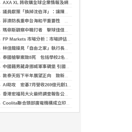
AXA XL 將收購全球企業情報及網絡安全顧問公司 S-RM
議員獻策「換掉沈伯洋」：讓陳時中再輸一次
菲澳防長重申台海和平重要性 林佳龍表達肯定
瑪帝斯觀察中職打者 擊球佳但長打少「閃掉就好」
FP Markets 市場分析：市場評估下一步走勢，日圓再臨十字路口
林佳龍接見「自由之家」執行長 盼台成印太INGO樞紐
泰國槍擊案致8死 包括學校2名教師3名職員
中國籍男藏身挪威軍事碉堡 引國安疑慮遭驅逐
敦泰天鈺下半年展望正向 致新爭取更多晶圓產能
AI助攻 宏碁7月營收269億元創13年同期新高
香港宏福苑大火最終調查報告公布 菸頭引燃施工雜物
Coolita聯合頭部廣電機構成立印尼首個FAST媒體聯盟