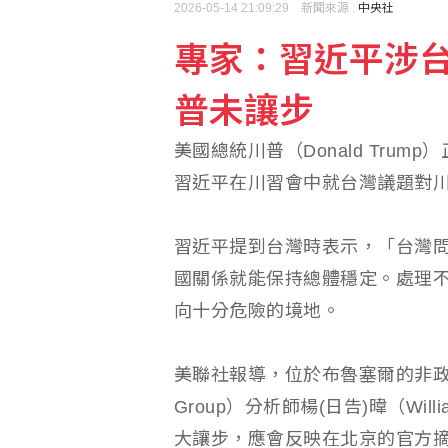
2026-05-14 21:09:29 新聞來源 :
中央社
專家：習近平涉
熊本地震增至39死 志
普未讓步
五角大廈將投資4億美元
美國總統川普（Donald Tru
習近平在川習會中就台灣議題對
習近平提到台灣時表示，「台灣
國關係就能保持總體穩定。處理
向十分危險的境地。
美聯社報導，位於布魯塞爾的非政府組織「
Group）分析師楊(日告)暐（Wi
大讓步，應會反映在北京的官方