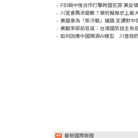
FBI與中俄合作打擊跨國犯罪 美反
川習會再添變數？華府擬推史上最
美國會為「新冷戰」鋪路 定調對中
美戰爭部前官員：台灣國防自主有
如何因應中國開源AI模型 川普政
最新國際新聞