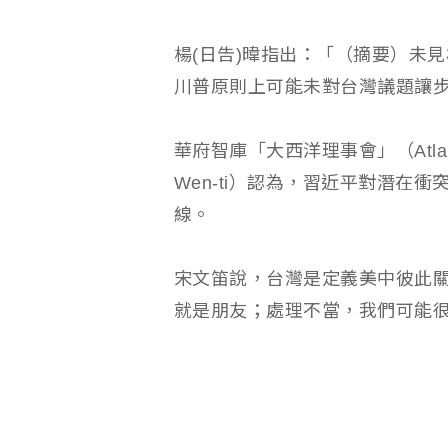
楊(日告)暐指出：「（摘要）未
川普原則上可能未對台灣議題讓
華府智庫「大西洋理事會」（Atlant
Wen-ti）認為，習近平對潛在
線。
宋文笛說，台灣是定義美中彼此
就是朋友；處理不當，我們可能