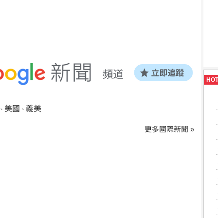
HO
美國
義美
、
、
更多國際新聞 »