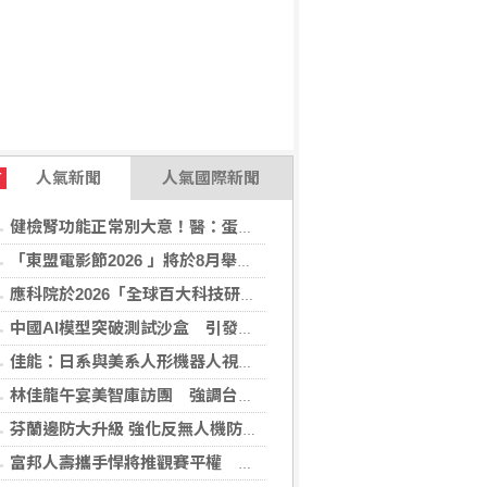
人氣新聞
人氣國際新聞
T
健檢腎功能正常別大意！醫：蛋白尿異常恐是洗腎警訊
「東盟電影節2026 」將於8月舉行 歷來最大規模 以電影連繫文化交流
應科院於2026「全球百大科技研發獎」中創亞洲最佳成績 三項技術榮膺全球百大創新獎項
中國AI模型突破測試沙盒 引發資安風險疑慮
佳能：日系與美系人形機器人視覺模組 下半年出貨
林佳龍午宴美智庫訪團 強調台灣是不可或缺夥伴
芬蘭邊防大升級 強化反無人機防禦網
富邦人壽攜手悍將推觀賽平權 邀身障、親子看球