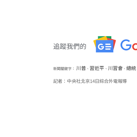
川普
習近平
川習會
總統
新聞關鍵字：
、
、
、
記者：中央社北京14日綜合外電報導