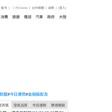
股市
PChome
合作媒體
說明
(登入)
消費
旅遊
雜誌
汽車
政府
大陸
民曆
#
今日運勢
#
金融股配息
日天氣
空氣品質
今日運勢
樂透開獎