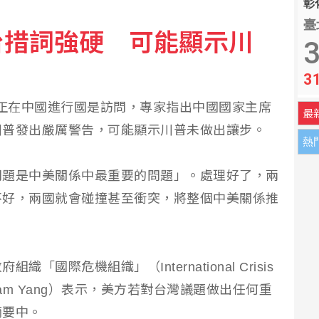
彰化
臺
台措詞強硬 可能顯示川
工陸續進入災區協助
3
3
 助澳洲開發稀土礦物
mp）正在中國進行國是訪問，專家指出中國國家主席
最
川普發出嚴厲警告，可能顯示川普未做出讓步。
熱
問題是中美關係中最重要的問題」。處理好了，兩
不好，兩國就會碰撞甚至衝突，將整個中美關係推
國際危機組織」（International Crisis
lliam Yang）表示，美方若對台灣議題做出任何重
摘要中。