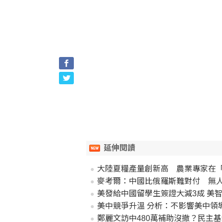
延伸閱讀
大陸夏糧產量創新高 農業專家在
麥考爾：中國比俄羅斯難對付 無
美發給中國留學生簽證大減3成 美
美中競爭升溫 分析：不影響美中領
鄭麗文訪中480萬補助沒撤？民主