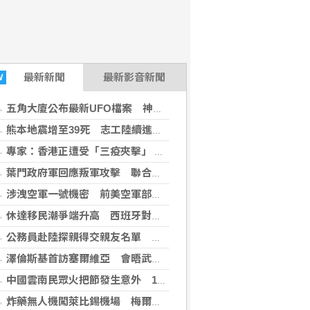
最新
新聞
最新影音新聞
W
五角大廈公布最新UFO檔案 神秘球體驚現中東與太平洋
熊本地震增至39死 志工陸續進入災區協助
專家：香港正遭受「三疫夾擊」 勿輕忽流感
葉門政府軍回應叛軍攻擊 聯合國示警新一輪內戰風險
涉洩空軍一號機密 前美空軍部長遭五角大廈停權
休達移民潮爭端升高 西班牙對義大利祭臨時邊境管制
公務員赴陸探親得交親友名單 陸委會：執行多年
澤倫斯基首訪塞爾維亞 會晤武契奇尋求支持
中國雲南民眾火把節發生意外 16人燒傷
炸藥無人機闖萊比錫機場 梅爾茨召集國家安全委員會