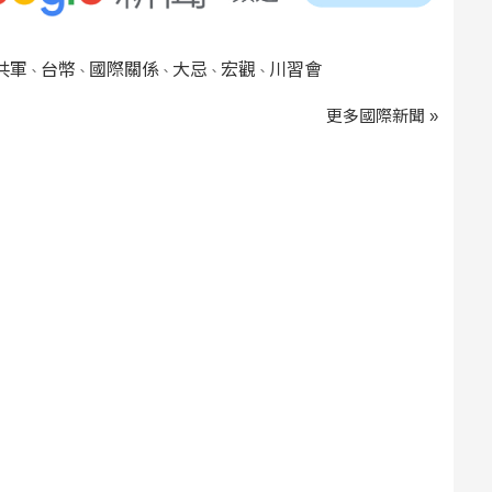
共軍
台幣
國際關係
大忌
宏觀
川習會
、
、
、
、
、
更多國際新聞 »