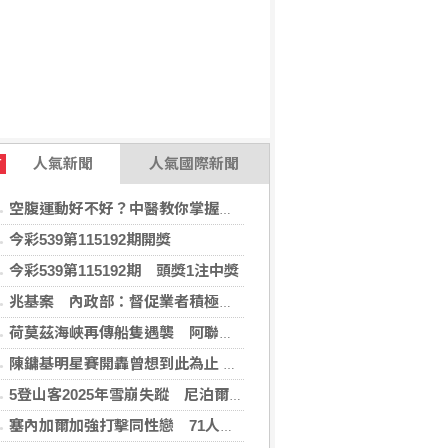
人氣新聞
人氣國際新聞
T
空腹運動好不好？中醫教你掌握最佳運動時機
今彩539第115192期開獎
今彩539第115192期 頭獎1注中獎
兆基案 內政部：督促業者積極履約或轉讓契約
荷莫茲海峽再傳船隻遇襲 阿聯控伊朗攻擊國營油輪
陳鏞基明星賽開轟曾想到此為止 轉念享受引退年比賽
5登山客2025年雪崩失蹤 尼泊爾救難隊尋獲遺體
塞內加爾加強打擊同性戀 71人遭控「違反自然行為」