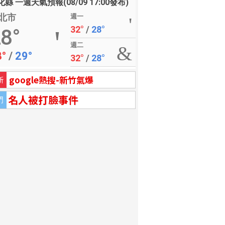
縣 一週天氣預報(08/09 17:00發布)
北市
週一
32°
/
28°
8°
週二
8°
/
29°
32°
/
28°
google熱搜-新竹氣爆
新
名人被打臉事件
門