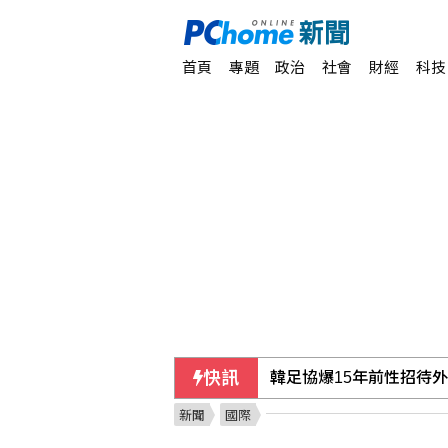
首頁
專題
政治
社會
財經
科技
快訊
韓足協爆15年前性招待
新聞
國際
置地廣場桃園B區建物超