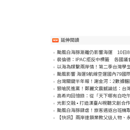
延伸閱讀
颱風白海豚漸離仍影響海運 10日8
裴倫德：IPAC拒反中標籤 各國
以海為媒繫兩岸情！第二季台灣學
颱風影響 海運9航線空運國內79國際
台灣關鍵半年報！謝金河：2數據輾
狠嗆民進黨！鄭麗文震撼論述：台
高希均回憶錄：從「天下哪有白吃
光影交融 • 打造漢臺AI視聽文創合
颱風白海豚肆虐！旅客遇返台班機
【快訊】兩岸連鎖業教父级人物、永