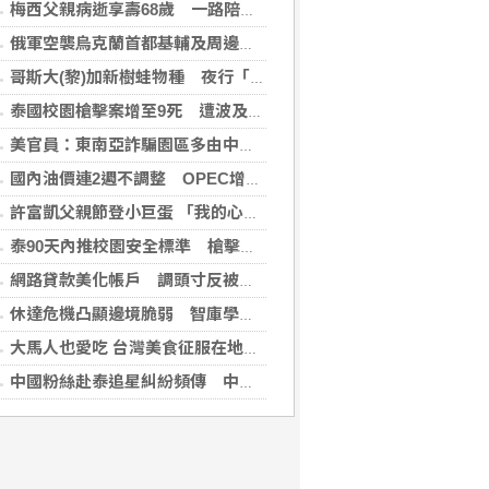
梅西父親病逝享壽68歲 一路陪伴兒子闖蕩足壇
俄軍空襲烏克蘭首都基輔及周邊區域 造成4人喪命
哥斯大(黎)加新樹蛙物種 夜行「咖啡蛙」體長不到4公分
泰國校園槍擊案增至9死 遭波及12歲女童不治
美官員：東南亞詐騙園區多由中國背景跨國犯罪組織主導
國內油價連2週不調整 OPEC增產國際油價跌
許富凱父親節登小巨蛋 「我的心肝寶貝」思念爸爸
泰90天內推校園安全標準 槍擊案後全國加強心理篩檢
網路貸款美化帳戶 調頭寸反被當成洗錢人頭帳戶
休達危機凸顯邊境脆弱 智庫學者籲建立歐盟統一方案
大馬人也愛吃 台灣美食征服在地味蕾
中國粉絲赴泰追星糾紛頻傳 中國駐泰使館籲文明守法