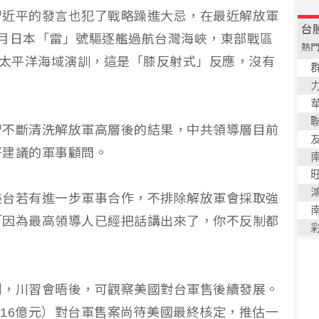
習近平的發言也犯了戰略躁進大忌，在最近解放軍
月日本「雷」號驅逐艦過航台灣海峽，東部戰區
西太平洋海域演訓，這是「膝反射式」反應，沒有
習不斷清洗解放軍高層後的結果，中共領導層目前
好建議的軍事顧問。
美台若有進一步軍事合作，不排除解放軍會採取強
「因為最高領導人已經把話講出來了，你不反制都
到，川習會晤後，可觀察美國對台軍售後續發展。
416億元）對台軍售案尚待美國最終核定，推估一