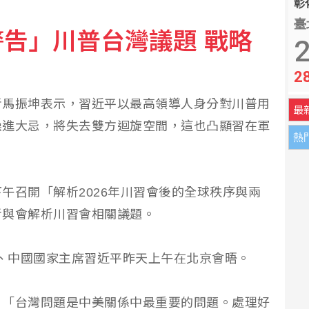
彰化
臺
告」川普台灣議題 戰略
3人抱走4大獎近2.5億
2
2
霸凌、公款私用、酒駕 外交部證實成立調查小組
者馬振坤表示，習近平以最高領導人身分對川普用
最
躁進大忌，將失去雙方迴旋空間，這也凸顯習在軍
熱
午召開「解析2026年川習會後的全球秩序與兩
者與會解析川習會相關議題。
mp）、中國國家主席習近平昨天上午在北京會晤。
，「台灣問題是中美關係中最重要的問題。處理好