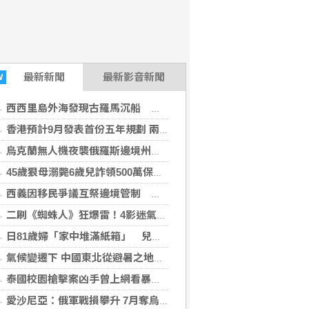
最新
新聞
最新影音新聞
W
西西里島外海發現古羅馬沉船 內有數百運酒雙耳陶瓶
香港預計9月發表首份五年規劃 兩成受訪青年稱不知
烏克蘭無人機夜襲俄羅斯邊境州 當局稱造成3死25傷
45歲狠母溺斃6歲兒詐領500萬保險金 大兒子驚吐：媽想害死我
西義因移民爭議互祭邊境管制 西班牙首日檢查約200人
二刷《蜘蛛人》狂爆雷！4影迷氣炸「當場開扁」 影廳大亂鬥畫面瘋傳
日81歲婦「家中堆滿紙箱」 兒返家發現驚人真相
氣候變遷下 中國東北從避暑之地淪為高溫高濕重災區
泰國校園槍擊案凶手曾上網看暴力內容 學習如何用槍
愛沙尼亞：俄軍戰損攀升 7月奪烏幅度明顯放緩