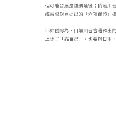
個可能發展是繼續延後；倘若川
統雷根對台提出的「六項保證」
邱師儀認為，目前川習會晤釋出
上除了「靠自己」，也要與日本