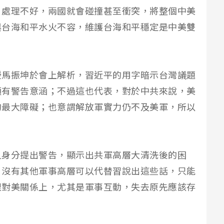
；處理不好，兩國就會碰撞甚至衝突，將整個中美
與台海和平水火不容，維護台海和平穩定是中美雙
授馬振坤於會上解析，習近平的用字暗示台灣議題
頗有警告意涵；不過這也代表，對於中共來說，美
的最大障礙；也意謂解放軍實力仍不及美軍，所以
人身分提出警告，顯示出共軍高層大清洗後的困
，沒有其他軍事高層可以代替習說出這些話，只能
理對美關係上，尤其是軍事互動，失去原先應該存