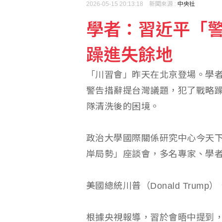
2026-05-15 20:13:18 新聞來源 :
中央社
學者：習近平「警
今年5-6月電子發票 11
躁進失餘地
李冠德遭134頁申訴控
「川習會」昨天在北京登場。學
警告措辭提台灣議題，犯了戰略
隊清洗後的困境。
政治大學國際關係研究中心今天下
岸局勢」座談會，多名專家、學
美國總統川普（Donald Tru
根據央視報導，習於會晤中提到