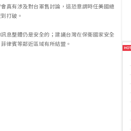
習會真有涉及對台軍售討論，這恐意謂時任美國總
遭到打破。
的訊息整體仍是安全的；建議台灣在保衛國家安全
、菲律賓等鄰近區域有所結盟。
HO