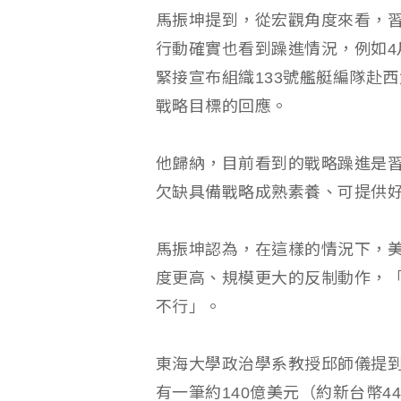
馬振坤提到，從宏觀角度來看，
行動確實也看到躁進情況，例如4
緊接宣布組織133號艦艇編隊赴
戰略目標的回應。
他歸納，目前看到的戰略躁進是
欠缺具備戰略成熟素養、可提供
馬振坤認為，在這樣的情況下，
度更高、規模更大的反制動作，
不行」。
東海大學政治學系教授邱師儀提
有一筆約140億美元（約新台幣4