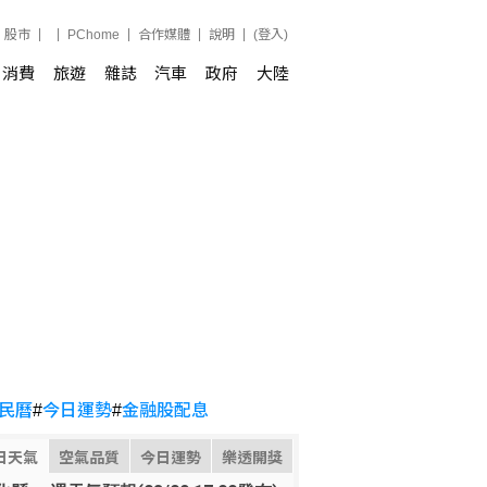
股市
PChome
合作媒體
說明
(登入)
消費
旅遊
雜誌
汽車
政府
大陸
民曆
#
今日運勢
#
金融股配息
日天氣
空氣品質
今日運勢
樂透開獎