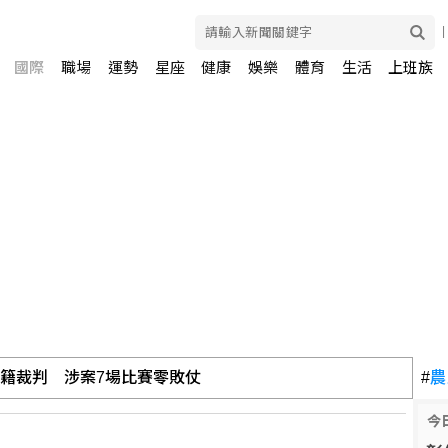
國際
職場
運勢
星座
健康
娛樂
體育
生活
上班族
外籍裁判 涉案7場比賽零敗仗
#
農
今
高 國壽允修正高度儘速拆除