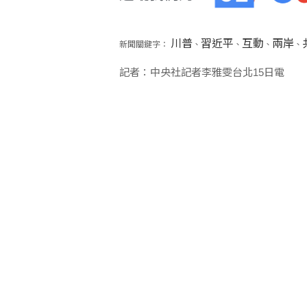
川普
習近平
互動
兩岸
新聞關鍵字：
、
、
、
、
記者：中央社記者李雅雯台北15日電