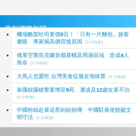
最新國際新聞
機場酪梨吐司要價6百！「只有一片麵包」旅客
傻眼 專家揭高價背後原因
(3 小時前)
俄軍空襲烏克蘭首都基輔及周邊區域 造成4人
喪命
(3 小時前)
大馬人也愛吃 台灣美食征服在地味蕾
(4 小時前)
泰國校園槍擊案增至9死 遭波及12歲女童不治
(4 小時前)
中國粉絲赴泰追星糾紛頻傳 中國駐泰使館籲文
明守法
(4 小時前)