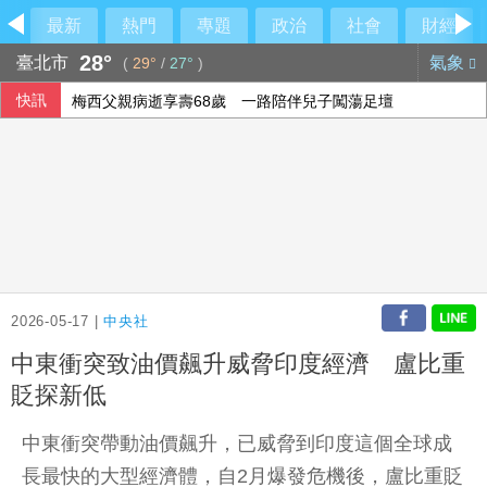
最新
熱門
專題
政治
社會
財經
28°
臺北市
氣象
(
29°
/
27°
)
快訊
梅西父親病逝享壽68歲 一路陪伴兒子闖蕩足壇
2026-05-17 |
中央社
中東衝突致油價飆升威脅印度經濟 盧比重
貶探新低
中東衝突帶動油價飆升，已威脅到印度這個全球成
長最快的大型經濟體，自2月爆發危機後，盧比重貶