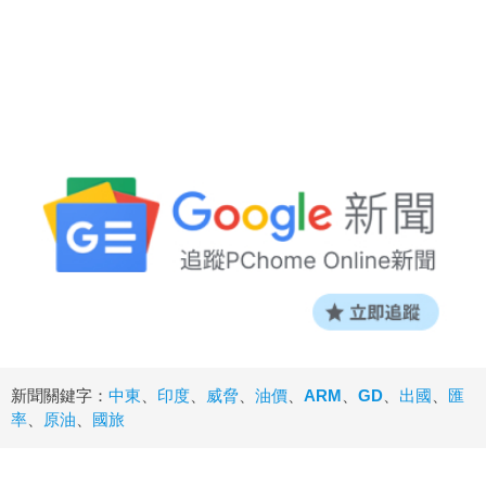
新聞關鍵字：
中東
、
印度
、
威脅
、
油價
、
ARM
、
GD
、
出國
、
匯
率
、
原油
、
國旅