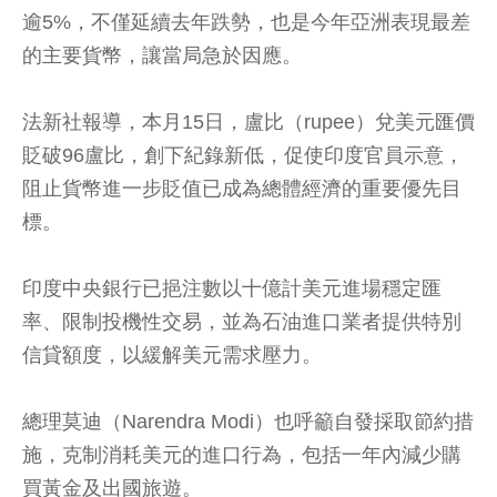
逾5%，不僅延續去年跌勢，也是今年亞洲表現最差
的主要貨幣，讓當局急於因應。
法新社報導，本月15日，盧比（rupee）兌美元匯價
貶破96盧比，創下紀錄新低，促使印度官員示意，
阻止貨幣進一步貶值已成為總體經濟的重要優先目
標。
印度中央銀行已挹注數以十億計美元進場穩定匯
率、限制投機性交易，並為石油進口業者提供特別
信貸額度，以緩解美元需求壓力。
總理莫迪（Narendra Modi）也呼籲自發採取節約措
施，克制消耗美元的進口行為，包括一年內減少購
買黃金及出國旅遊。