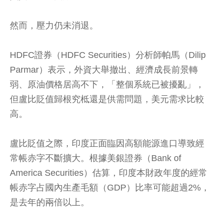
然而，壓力仍未消退。
HDFC證券（HDFC Securities）分析師帕馬（Dilip
Parmar）表示，外資大舉撤出、經濟成長前景轉
弱、原油價格居高不下，「整個系統已被擾亂」，
但盧比貶值歸根究柢還是供需問題，美元需求比較
高。
盧比貶值之際，印度正面臨因高額能源進口導致經
常帳赤字不斷擴大。根據美銀證券（Bank of
America Securities）估算，印度本財政年度的經常
帳赤字占國內生產毛額（GDP）比率可能超過2%，
是去年的兩倍以上。