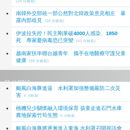
(28 分鐘前)
南韓外交部統一部公然對北韓政策意見相左 暴
露內部歧見
(30 分鐘前)
伊波拉失控！民主剛果破4000人感染、1850
死 專家憂病毒恐已突變
(42 分鐘前)
越南家扶串聯台越青年 攜手在地醫療守護兒童
健康
(56 分鐘前)
延伸閱讀
颱風白海豚進逼 水利署加強整備嚴防二次災
害
5 小時前
桃機兒少關懷融入環境保育 孩童走進石門水庫
農地探索竹筍生態
5 小時前
颱風白海豚將逐漸進入東海 水利署召開視訊會