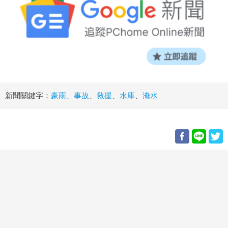
新聞關鍵字：
豪雨
、
事故
、
救援
、
水庫
、
淹水