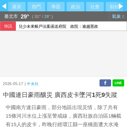
最新
熱門
專題
政治
社會
財經
29°
臺北市
氣象
(
31°
/
28°
)
快訊
兒少未來帳戶法案函送府院 政院：逾越憲政
未來帳戶條例送達 政院：立院侵權將採必要憲政作為
高雄議員范織欽涉向土木包商索賄 120萬交保
南韓外交部統一部公然對北韓政策意見相左 暴露內部歧見
2026-05-17 |
中央社
中國連日豪雨釀災 廣西皮卡墜河1死9失蹤
中國南方連日豪雨，部分地區出現災情，除了共有
15條河川水位上漲至警戒線，廣西壯族自治區1輛載
有15人的皮卡，昨晚行經環江縣一座橋面遭大水淹