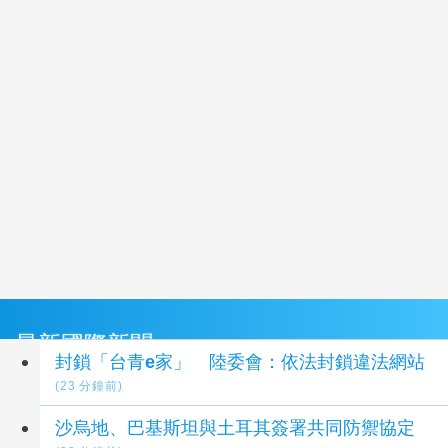
最新國際新聞
封鎖「台青e家」 陸委會：依法封鎖違法網站
(23 分鐘前)
沙烏地、巴基斯坦與土耳其簽署共同防禦協定