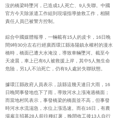
沒的橋梁時墜河，已造成1人死亡、9人失聯。中國
官方今天除派遣工作組到現場指導搶救工作，相關
責任人員已被警方控制。
綜合中國媒體報導，一輛載有15人的皮卡，16日晚
間9時30分左右行經廣西環江縣洛陽鎮永權村的漫水
橋時，橋面已遭大水淹沒，導致車輛墜河。截至今
天凌晨，車上已有6人被救援上岸，其中5人無生命
危險，另1人不治死亡，仍有9人處於失聯狀態。
據環江縣政府人員表示，該縣這幾天連日大雨，16
日晚間事發地也下了雨，導致河水上漲淹過橋面；
而當地村民表示，事發橋梁的橋面並不高，但事發
時河水水流湍急，水位上漲迅速。而在16日，有農
場雇主招募28人前往種紅薯，晚間收工後13人自行