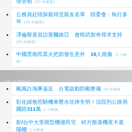
境管制
(33 分鐘前)
公務員赴陸探親得交親友名單 陸委會：執行多
年
(40 分鐘前)
澤倫斯基首訪塞爾維亞 會晤武契奇尋求支持
(45 分鐘前)
中國雲南民眾火把節發生意外 16人燒傷
(1 小時
前)
延伸閱讀
颱風白海豚逼近 台電啟動防颱整備
34 分鐘前
彰化婦無照騎機車壓水坑摔失明！法院判公路局
國賠311萬
2 小時前
影/台中大里模型機撞民宅 碎片散落機尾卡遮
陽棚
2 小時前