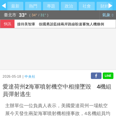
最新
熱門
專題
政治
社會
財經
33°
臺北市
氣象
(
34°
/
31°
)
快訊
接待美智庫 徐國勇談藍綠兩岸路線盼速審無人機條例
中以關係摩擦 以色列關閉駐成都總領事館
澤倫斯基首訪塞爾維亞 會晤武契奇尋求支持
颱風白海豚逼近 台電啟動防颱整備
2026-05-18 |
中央社
愛達荷州2海軍噴射機空中相撞墜毀 4機組
員彈射逃生
主辦單位一位負責人表示，美國愛達荷州一場航空
展今天發生兩架海軍噴射機相撞事故，4名機組員均