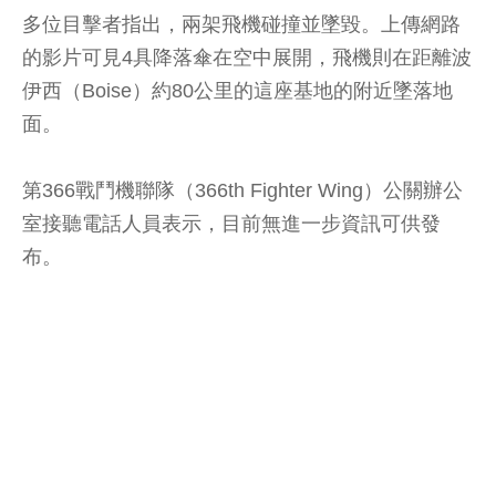
多位目擊者指出，兩架飛機碰撞並墜毀。上傳網路
的影片可見4具降落傘在空中展開，飛機則在距離波
伊西（Boise）約80公里的這座基地的附近墜落地
面。
第366戰鬥機聯隊（366th Fighter Wing）公關辦公
室接聽電話人員表示，目前無進一步資訊可供發
布。