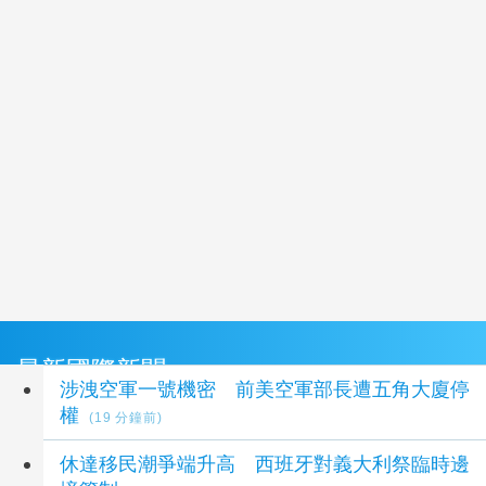
最新國際新聞
涉洩空軍一號機密 前美空軍部長遭五角大廈停
權
(19 分鐘前)
休達移民潮爭端升高 西班牙對義大利祭臨時邊