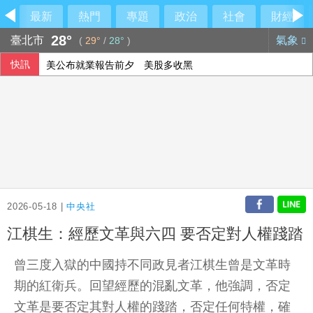
最新
熱門
專題
政治
社會
財經
28°
臺北市
氣象
(
29°
/
28°
)
快訊
美公布就業報告前夕 美股多收黑
美媒：北京不滿對台軍售 美國防官員訪中受阻
伊朗擬禁美以船隻過海峽 國際油價大漲逾3美元
2026-05-18 |
中央社
江棋生：經歷文革與六四 要否定對人權踐踏
曾三度入獄的中國持不同政見者江棋生曾是文革時
期的紅衛兵。回望經歷的混亂文革，他強調，否定
文革是要否定其對人權的踐踏，否定任何特權，確