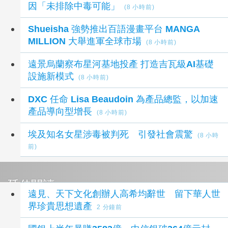
因「未排除中毒可能」
(8 小時前)
Shueisha 強勢推出百語漫畫平台 MANGA
MILLION 大舉進軍全球市場
(8 小時前)
遠景烏蘭察布星河基地投產 打造吉瓦級AI基礎
設施新模式
(8 小時前)
DXC 任命 Lisa Beaudoin 為產品總監，以加速
產品導向型增長
(8 小時前)
埃及知名女星涉毒被判死 引發社會震驚
(8 小時
前)
延伸閱讀
遠見、天下文化創辦人高希均辭世 留下華人世
界珍貴思想遺產
2 分鐘前