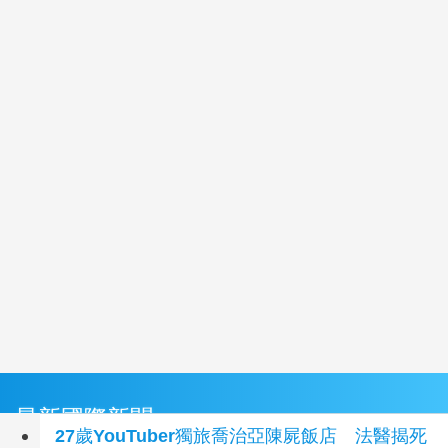
最新國際新聞
27歲YouTuber獨旅喬治亞陳屍飯店 法醫揭死