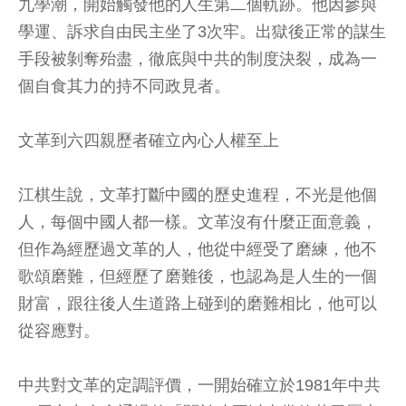
九學潮，開始觸發他的人生第二個軌跡。他因參與
學運、訴求自由民主坐了3次牢。出獄後正常的謀生
手段被剝奪殆盡，徹底與中共的制度決裂，成為一
個自食其力的持不同政見者。
文革到六四親歷者確立內心人權至上
江棋生說，文革打斷中國的歷史進程，不光是他個
人，每個中國人都一樣。文革沒有什麼正面意義，
但作為經歷過文革的人，他從中經受了磨練，他不
歌頌磨難，但經歷了磨難後，也認為是人生的一個
財富，跟往後人生道路上碰到的磨難相比，他可以
從容應對。
中共對文革的定調評價，一開始確立於1981年中共