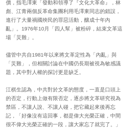
價，指毛澤東「發動和領導了『文化大革命』，林
彪、江青兩個反革命集團利用毛澤東同志的錯誤，
進行了大量禍國殃民的罪惡活動，釀成十年內
亂」。1976年10月「四人幫」被粉碎，結束文革這
場「災難」。
儘管中共自1981年以來將文革定性為「內亂」與
「災難」，但相關討論在中國仍長期被視為敏感議
題，其中對人權的探討更是缺乏。
江棋生認為，中共對於文革的態度，一直是口頭上
的否定，行動上做有限否定，逐步將文革研究視為
禁區，不讓人說、不讓人碰，把它藏起來後再忘
記，「好像沒有這回事，都是偉大光榮正確，中間
很不偉大光榮正確的一段，讓大家忘了就完了。」