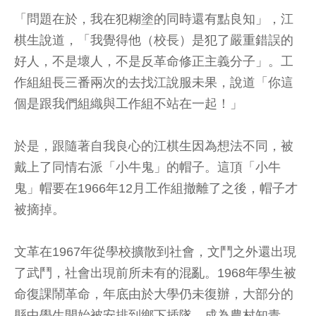
「問題在於，我在犯糊塗的同時還有點良知」，江
棋生說道，「我覺得他（校長）是犯了嚴重錯誤的
好人，不是壞人，不是反革命修正主義分子」。工
作組組長三番兩次的去找江說服未果，說道「你這
個是跟我們組織與工作組不站在一起！」
於是，跟隨著自我良心的江棋生因為想法不同，被
戴上了同情右派「小牛鬼」的帽子。這頂「小牛
鬼」帽要在1966年12月工作組撤離了之後，帽子才
被摘掉。
文革在1967年從學校擴散到社會，文鬥之外還出現
了武鬥，社會出現前所未有的混亂。1968年學生被
命復課鬧革命，年底由於大學仍未復辦，大部分的
縣中學生開始被安排到鄉下插隊，成為農村知青。