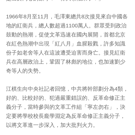
1966年8月至11月，毛澤東總共8次接見來自中國各
地的紅衛兵，總人數超過1100萬人。群眾受到政治
鼓動的熱潮，促使文革迅速在國內展開，首都北京
在紅色熱潮中出現「紅八月」血腥殺戮，許多知識
份子如老舍等人在這波遭受迫害而身亡。接見紅衛
兵在高層政治上，鞏固了林彪的地位，也加速劉少
奇等人的失勢。
江棋生向中央社記者回憶，中共將幹部劃分為4類，
好的、比較好的、犯過嚴重錯誤的、反革命修正主
義分子，當時參與的文革工作組「寧左勿右」，決
定要將學校校長龐學淵定為反革命修正主義分子，
以將文革進一步深入，加大批判火力。