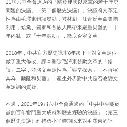
11屆六中全會通過的「關於建國以來黨的若干歷史
問題的決議」（第二個歷史決議）。決議將文革定
性為由毛澤東錯誤發動，被林彪、江青反革命集團
利用，給黨、國家和各族人民帶來嚴重災難的「十
年內亂」或「十年浩劫」，徹底否定文革。
2018年，中共官方歷史課本8年級下冊對文革定位
做了重大修改。課本刪除毛澤東發動文革的「錯
誤」二字，並將文革定性為「艱辛探索」，不再稱
其為「動亂和災難」，產生外界對中共是否改變文
革定調的質疑。
不過，2021年19屆六中全會通過的「中共中央關於
黨的百年奮鬥重大成就和歷史經驗的決議」（第三
個歷史決議）維持鄧小平時期以來對毛澤東的評