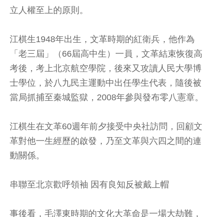
立人權至上的原則。
江棋生1948年出生，文革時期的紅衛兵，他作為
「老三屆」（66屆高中生）一員，文革結束恢復高
考後，考上北京航空學院，後來又攻讀人民大學博
士學位，於八九民主運動中出任學生代表，隨後被
當局抓捕至秦城監獄，2008年參與發布零八憲章。
江棋生在文革60週年前夕接受中央社訪問，回顧文
革對他一生經歷的啟發，乃至文革與六四之間的連
動關係。
串聯至北京歡呼領袖 因有良知反被戴上帽
事後看，毛澤東時期的文化大革命是一場大劫難，