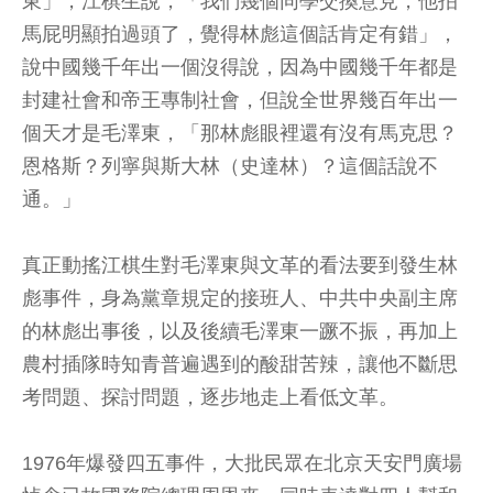
東」，江棋生說，「我們幾個同學交換意見，他拍
馬屁明顯拍過頭了，覺得林彪這個話肯定有錯」，
說中國幾千年出一個沒得說，因為中國幾千年都是
封建社會和帝王專制社會，但說全世界幾百年出一
個天才是毛澤東，「那林彪眼裡還有沒有馬克思？
恩格斯？列寧與斯大林（史達林）？這個話說不
通。」
真正動搖江棋生對毛澤東與文革的看法要到發生林
彪事件，身為黨章規定的接班人、中共中央副主席
的林彪出事後，以及後續毛澤東一蹶不振，再加上
農村插隊時知青普遍遇到的酸甜苦辣，讓他不斷思
考問題、探討問題，逐步地走上看低文革。
1976年爆發四五事件，大批民眾在北京天安門廣場