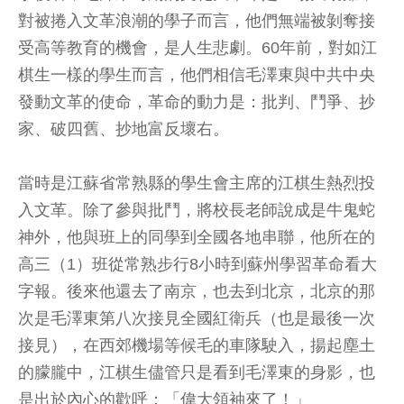
對被捲入文革浪潮的學子而言，他們無端被剝奪接
受高等教育的機會，是人生悲劇。60年前，對如江
棋生一樣的學生而言，他們相信毛澤東與中共中央
發動文革的使命，革命的動力是：批判、鬥爭、抄
家、破四舊、抄地富反壞右。
當時是江蘇省常熟縣的學生會主席的江棋生熱烈投
入文革。除了參與批鬥，將校長老師說成是牛鬼蛇
神外，他與班上的同學到全國各地串聯，他所在的
高三（1）班從常熟步行8小時到蘇州學習革命看大
字報。後來他還去了南京，也去到北京，北京的那
次是毛澤東第八次接見全國紅衛兵（也是最後一次
接見），在西郊機場等候毛的車隊駛入，揚起塵土
的朦朧中，江棋生儘管只是看到毛澤東的身影，也
是出於內心的歡呼：「偉大領袖來了！」