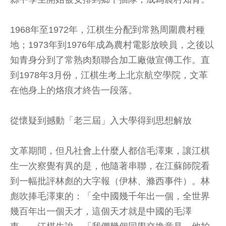
1968年至1972年，江棋生分配到常熟周圍農村種
地；1973年到1976年成為農村電影放映員，之後以
知青身分到了常熟肉類聯合加工廠做宣傳工作。直
到1978年3月份，江棋生考上北京航空學院，文革
在他身上的烙痕才終告一段落。
從懷疑到撼動「老三屆」入大學得到思想解放
文革期間，但凡社會上什麼人都信毛澤東，讓江棋
生一次察覺有異的是，他隨著串聯，在江蘇師院看
到一幅批評林彪的大字報（伊林、滌西事件）。林
彪吹捧毛澤東的：「全中國幾千年出一個，全世界
幾百年出一個天才，這個天才就是中國的毛澤