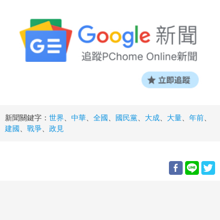
新聞關鍵字：
世界
、
中華
、
全國
、
國民黨
、
大成
、
大量
、
年前
、
建國
、
戰爭
、
政見