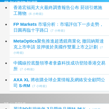
最新國際新聞
香港宏福苑大火最終調查報告公布 菸頭引燃施
工雜物
(6 小時前)
FP Markets 市場分析：市場評估下一步走勢，
日圓再臨十字路口
(7 小時前)
MetaOptics聚焦推進超透鏡商業化 撤回納斯達
克上市申請 並押後於美國作雙重上市之計劃
(7
小時前)
中國線控底盤領導者拿森科技成功登陸香港交易
所
(7 小時前)
AXA XL 將收購全球企業情報及網絡安全顧問公
司 S-RM
(7 小時前)
延伸閱讀
麗清2Q虧損收斂 7月營收月增21.26％