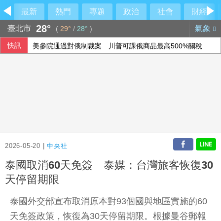
最新
熱門
專題
政治
社會
財經
28°
臺北市
氣象
(
29°
/
28°
)
快訊
美參院通過對俄制裁案 川普可課俄商品最高500%關稅
民俗月不怕阿飄作祟 6張神明卡護佑平安
行員勾結地政士收回扣 15家銀行60多人涉案
6月國銀放款單月新高 個人貸款暴增2575億
2026-05-20 |
中央社
泰國取消60天免簽 泰媒：台灣旅客恢復30
天停留期限
泰國外交部宣布取消原本對93個國與地區實施的60
天免簽政策，恢復為30天停留期限。根據曼谷郵報