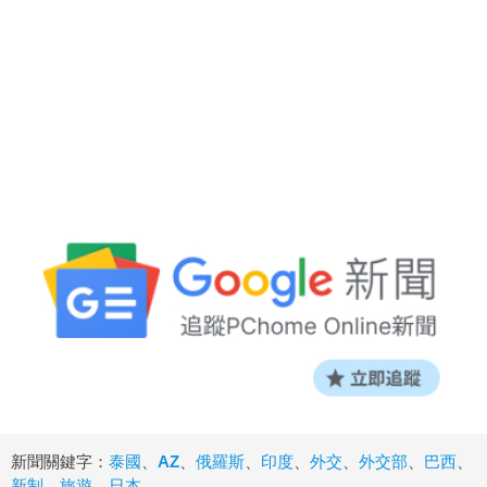
新聞關鍵字：
泰國
、
AZ
、
俄羅斯
、
印度
、
外交
、
外交部
、
巴西
、
新制
、
旅遊
、
日本