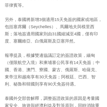
菲律賓等。
另外，泰國將新增3個適用15天免簽的國家或地區，
包括塞席爾（Seychelles）、馬爾地夫與模里西
斯；落地簽適用國家則由31國縮減至4國，僅有印
度、塞爾維亞、白俄羅斯及亞塞拜然。
報導提及，根據雙邊協議訂定的簽證政策，緬甸
（僅限航空入境）和柬埔寨公民享有14天免簽；中
國、香港、澳門、寮國、蒙古、俄羅斯、哈薩克、
東帝汶和越南享有30天免簽；阿根廷、巴西、智
利、秘魯和韓國則享有90天免簽待遇。
泰國外交部曾解釋，調整簽證政策的原因是考量國
家安全、旅遊與經濟利益及對等原則，同時消除重