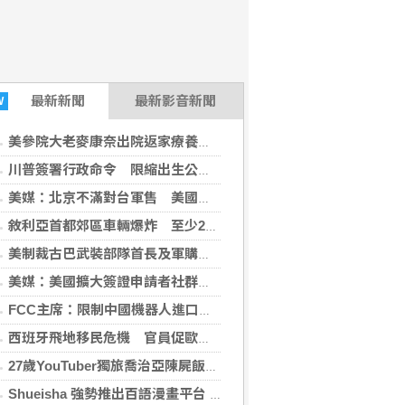
最新
新聞
最新影音新聞
W
美參院大老麥康奈出院返家療養 未透露何時重返國會
川普簽署行政命令 限縮出生公民權並禁生育旅遊
美媒：北京不滿對台軍售 美國防官員訪中受阻
敘利亞首都郊區車輛爆炸 至少2死13傷
美制裁古巴武裝部隊首長及軍購網絡 駐中俄武官在列
(行政院2026-08-06 20:19:38)
美媒：美國擴大簽證申請者社群審查 納入外國記者
FCC主席：限制中國機器人進口 旨在提振美國產能
西班牙飛地移民危機 官員促歐盟用籌碼確保摩洛哥配合
27歲YouTuber獨旅喬治亞陳屍飯店 法醫揭死因「未排除中毒可能」
Shueisha 強勢推出百語漫畫平台 MANGA MILLION 大舉進軍全球市場