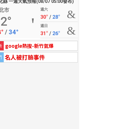
縣 一週天氣預報(08/07 05:00發布)
北市
週六
30°
/
28°
2°
週日
8°
/
34°
31°
/
26°
google熱搜-新竹氣爆
新
名人被打臉事件
門