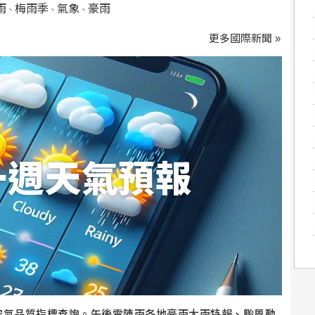
雨
梅雨季
氣象
豪雨
、
、
、
更多國際新聞 »
一週天氣預報
空氣品質指標查詢。午後雷陣雨各地豪雨大雨特報、颱風動