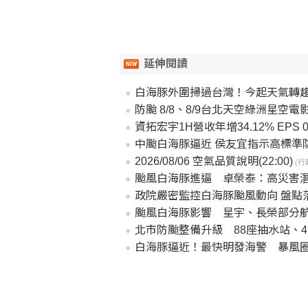
延伸閱讀
白海豚外圍掃過台灣！今起天氣轉
防颱 8/8、8/9台北天空綠洲星空電
資拓宏宇1H營收年增34.12% EPS 0
中颱白海豚逼近 侯友宜指示高標準
2026/08/06 空氣品質說明(22:00)
(行
颱風白海豚進逼 卓榮泰：高災害
政院嚴密監控白海豚颱風動向 盤點落實各項
颱風白海豚影響 星宇、長榮部分
北市防颱整備升級 88座抽水站、4
白海豚逼近！最快明發海警 暴風