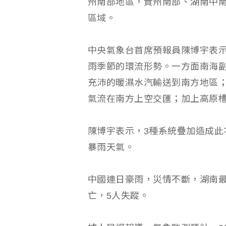
州南部地區，貴州南部、湖南中
區域。
中央氣象台首席預報員陳博宇表示
雨季節的環流形勢。一方面南海
充沛的暖濕水汽輸送到南方地區
氣流在南方上空交匯；加上高原
陳博宇表示，3種系統疊加造成此
暴雨天氣。
中國連日豪雨，災情不斷，湖南最
亡，5人失蹤。