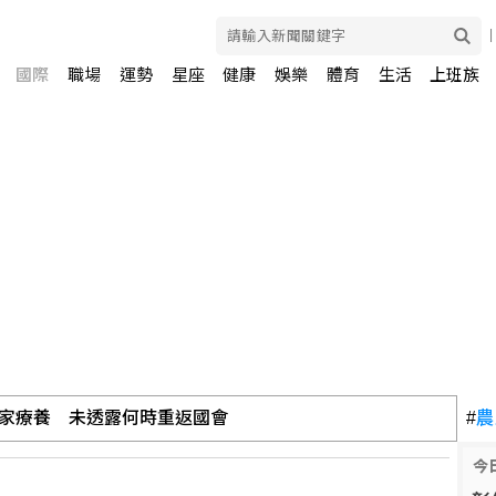
國際
職場
運勢
星座
健康
娛樂
體育
生活
上班族
家療養 未透露何時重返國會
#
農
今