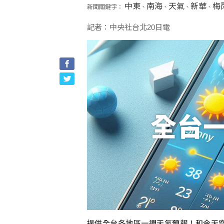
中東
南海
天氣
新華
梅
新聞關鍵字：
、
、
、
、
記者：中央社台北20日電
全台
提供全台各地區一週天氣預報！和今天