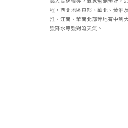
據人民網報導，氣象監測預計，2
程，西北地區東部、華北、黃淮
淮、江南、華南北部等地有中到
強降水等強對流天氣。