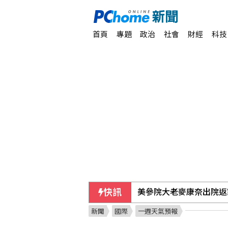
首頁
專題
政治
社會
財經
科技
快訊
美參院大老麥康奈出院返
新聞
國際
一週天氣預報