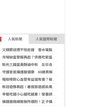
人氣新聞
人氣國際新聞
T
父親節送禮不怕走鐘 香水電鬍刀千年不敗
市場缺蛋警報再起？供應吃緊蛋價蠢蠢欲動
新光三越蛋黃酥過中秋 台日合作開發話題新品
守護爸爸攝護腺健康 60歲男解尿異常 靠PHI檢測及早揪出攝護腺癌
喝咖啡對心血管有益還有害？每日可以喝幾杯咖啡？美心臟協會一次解答
新冠疫情再起！暑假旅遊感染風險增 專家教你這樣做好防護
早餐吃錯小心越吃越累！營養師點名3大NG組合：根本「台式安眠藥」
攝護腺癌細胞無所遁形！正子攝影掃描揪出攝護腺癌，精準定位助早期治療