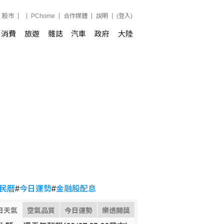
股市
PChome
合作媒體
說明
(登入)
消費
旅遊
雜誌
汽車
政府
大陸
民曆
#
今日運勢
#
金融股配息
日天氣
空氣品質
今日運勢
樂透開獎