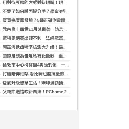
用對待豆腐的方式對待眼睛！眼科醫揭「4件事」絕不可以對眼睛做
不愛了如何體面提分手？學會4招重新看待分手：道歉、挽留都沒必要
寶寶幾度算發燒？5種正確測量體溫的方法：耳溫測量快、額溫快速便利
教宗良十四世11月赴南美 訪烏拉圭、阿根廷和秘魯
蒙特婁網賽出師不利 法網冠軍茲韋列夫輸荷蘭對手
阿茲海默症精準檢測大升級！最新血液生物標記檢測，不再只能靠「猜」
國際足總為世足私有化致歉 重申力挺主席英凡提諾
倫敦市中心柯芬園4男遭刺傷 一女涉持械攻擊被捕
打破陪伴框架 看比賽也能抗憂鬱？日最新研究指出：觀看運動賽事 老年憂鬱症風險降低3成
爸氣升級智慧生活！燦坤滿額抽折疊旗艦機、台灣大 3C 豪禮最低 0 元帶回家
父親節送禮吹新風潮！PChome 24h 購物揭男香 TOP5 與居家健身器材買氣翻倍