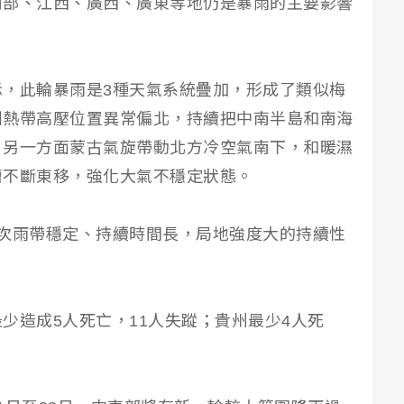
南部、江西、廣西、廣東等地仍是暴雨的主要影響
，此輪暴雨是3種天氣系統疊加，形成了類似梅
副熱帶高壓位置異常偏北，持續把中南半島和南海
；另一方面蒙古氣旋帶動北方冷空氣南下，和暖濕
槽不斷東移，強化大氣不穩定狀態。
次雨帶穩定、持續時間長，局地強度大的持續性
少造成5人死亡，11人失蹤；貴州最少4人死