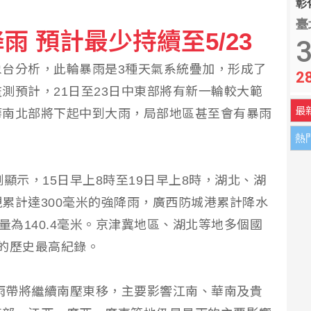
彰化
臺
 預計最少持續至5/23
3
台分析，此輪暴雨是3種天氣系統疊加，形成了
2
測預計，21日至23日中東部將有新一輪較大範
最
華南北部將下起中到大雨，局部地區甚至會有暴雨
熱
顯示，15日早上8時至19日早上8時，湖北、湖
累計達300毫米的強降雨，廣西防城港累計降水
量為140.4毫米。京津冀地區、湖北等地多個國
的歷史最高紀錄。
，雨帶將繼續南壓東移，主要影響江南、華南及貴