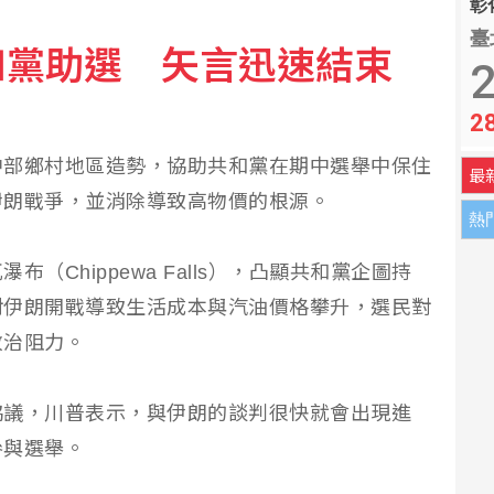
彰化
臺
和黨助選 矢言迅速結束
油 自主進口黃豆產製成品油
2
2
固帶快解鎖鬆脫、未裝引信藥包
中部鄉村地區造勢，協助共和黨在期中選舉中保住
最
伊朗戰爭，並消除導致高物價的根源。
熱
（Chippewa Falls），凸顯共和黨企圖持
對伊朗開戰導致生活成本與汽油價格攀升，選民對
政治阻力。
協議，川普表示，與伊朗的談判很快就會出現進
參與選舉。