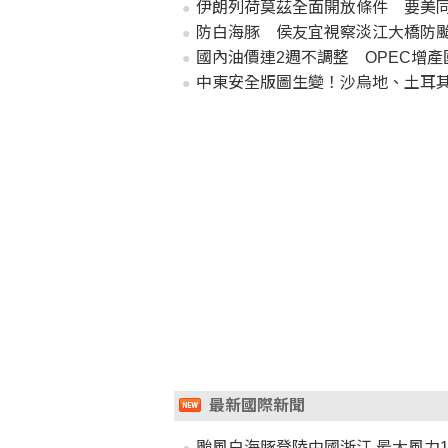
伊朗列荷莫茲全面開放條件 要美
防白海豚 侯友宜視察淡江大橋防
國內油價連2週不調整 OPEC增
中東安全版圖生變！沙烏地、土耳
最新國際新聞
颱風白海豚登陸中國浙江 最大風力1