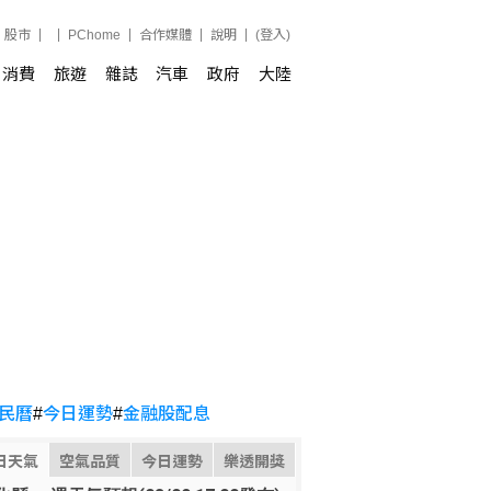
股市
PChome
合作媒體
說明
(登入)
消費
旅遊
雜誌
汽車
政府
大陸
民曆
#
今日運勢
#
金融股配息
日天氣
空氣品質
今日運勢
樂透開獎