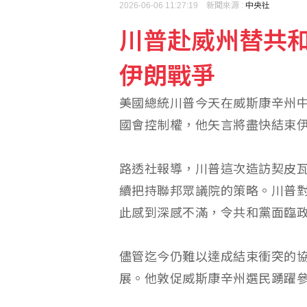
2026-06-06 11:27:19 新聞來源 :
中央社
川普赴威州替共
台糖：下半年停購外購粗
伊朗戰爭
陸勤部回應榴彈掉落：繫
美國總統川普今天在威斯康辛州
國會控制權，他矢言將盡快結束
路透社報導，川普這次造訪契皮瓦瀑布
續把持聯邦眾議院的策略。川普
此感到深感不滿，令共和黨面臨
儘管迄今仍難以達成結束衝突的
展。他敦促威斯康辛州選民踴躍