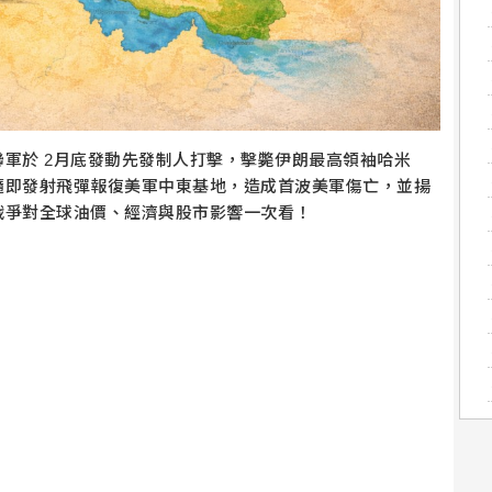
軍於 2月底發動先發制人打擊，擊斃伊朗最高領袖哈米
隨即發射飛彈報復美軍中東基地，造成首波美軍傷亡，並揚
戰爭對全球油價、經濟與股市影響一次看！