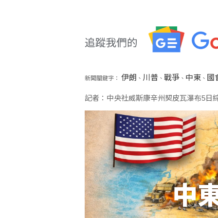
伊朗
川普
戰爭
中東
國
新聞關鍵字：
、
、
、
、
記者：中央社威斯康辛州契皮瓦瀑布5日
中