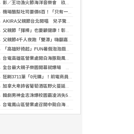
影／王功漁火節海洋音樂會 玖壹壹壓軸、煙火嗨翻王功漁港
機場酪梨吐司要價6百！「只有一片麵包」旅客傻眼 專家揭高價背後原因
AKIRA父親節台北開唱 兒子驚喜獻聲「爸爸I Love You」
父親節「揮棒」也要顧健康！彰基現身原民壘球賽
父親節4千人夜跑「雙潭」嗨翻嘉義 黃敏惠鳴槍：運動打造幸福城市
「高雄好徛起」FUN暑假泡泡戲水樂園開張囉
台電高雄區營業處開白海豚颱風災害整備會議
全台最大親子樂園開幕就爆場 首日3萬人湧入、輕軌人次暴增20倍
狂刷3711筆「0元購」！前電商員工鑽漏洞 家中倉庫塞滿1143件家電
加拿大卑詩省葡萄酒區野火蔓延 數千居民撤離
韓劇男神金志洙爆校園霸凌消失5年 轉戰菲律賓近況曝光
台電鳳山區營業處召開中颱白海豚整備會議