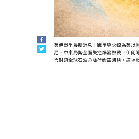
美伊戰爭最新消息！戰爭導火線為美以聯
尼，中東局勢全面失控爆發熱戰。伊朗
言封鎖全球石油命脈荷姆茲海峽。這場