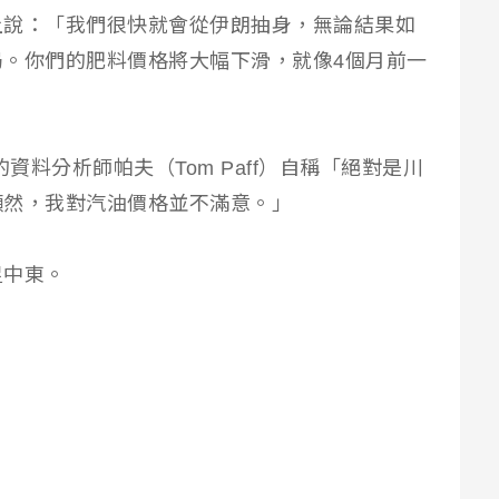
上說：「我們很快就會從伊朗抽身，無論結果如
。你們的肥料價格將大幅下滑，就像4個月前一
資料分析師帕夫（Tom Paff）自稱「絕對是川
顯然，我對汽油價格並不滿意。」
足中東。