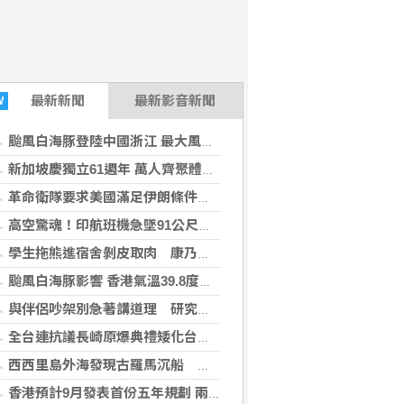
最新
新聞
最新影音新聞
W
颱風白海豚登陸中國浙江 最大風力14級
新加坡慶獨立61週年 萬人齊聚體育場強調國家敘事
革命衛隊要求美國滿足伊朗條件 否則不開放荷莫茲海峽
高空驚魂！印航班機急墜91公尺釀17人傷 傳機長「藥物檢測陽性」
學生拖熊進宿舍剝皮取肉 康乃爾大學新規禁校內處理野味
颱風白海豚影響 香港氣溫39.8度破歷史紀錄
與伴侶吵架別急著講道理 研究曝「摸1部位3分鐘」幸福感增5成
全台連抗議長崎原爆典禮矮化台灣 質疑中國施壓
西西里島外海發現古羅馬沉船 內有數百運酒雙耳陶瓶
香港預計9月發表首份五年規劃 兩成受訪青年稱不知