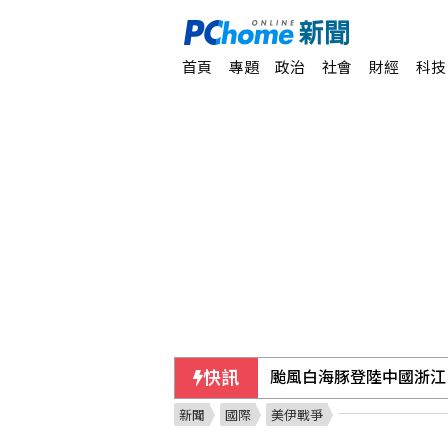
首頁
專題
政治
社會
財經
科技
快訊
颱風白海豚登陸中國浙江 
新聞
國際
美伊戰爭
路透民調：6成美國人支