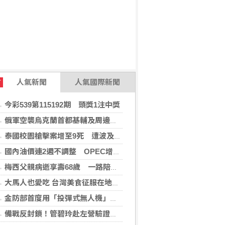
人氣新聞
人氣國際新聞
T
今彩539第115192期 頭獎1注中獎
俄軍空襲烏克蘭首都基輔及周邊區域 造成4人喪命
泰國校園槍擊案增至9死 遭波及12歲女童不治
國內油價連2週不調整 OPEC增產國際油價跌
梅西父親病逝享壽68歲 一路陪伴兒子闖蕩足壇
大馬人也愛吃 台灣美食征服在地味蕾
金防部首度用「投彈式無人機」火力圍剿敵軍
備戰反封鎖！管碧玲赴左營驗證海巡平戰轉換