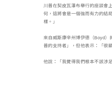
川普在契皮瓦瀑布舉行的座談會
何，這將會是一個強而有力的結局
樣。」
來自威斯康辛州博伊德（Boyd）的
普的支持者」，但他表示：「很
他說：「我覺得我們根本不該涉