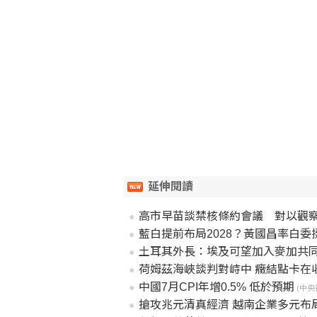
延伸閱讀
高市早苗談禁核條約會議 對以觀
藍白提前布局2028？黃國昌率白
土耳其外長：埃及可望加入麥加共
荷姆茲海峽談判對峙中 癥結點卡在
中國7月CPI年增0.5% 低於預期
(中央社
搶攻兆元清真經濟 越南企業多元布