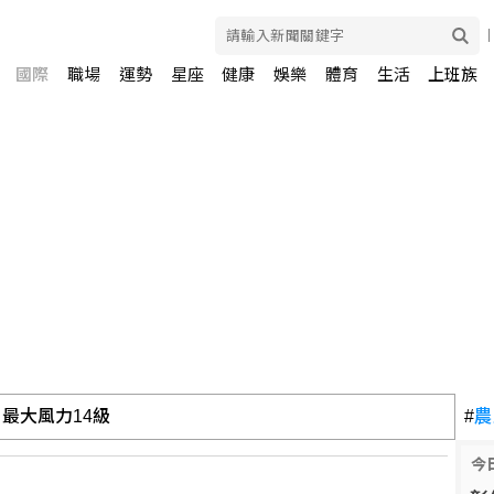
國際
職場
運勢
星座
健康
娛樂
體育
生活
上班族
最大風力14級
#
農
今
持加強監管社群媒體公司