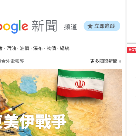
會
汽油
油價
瀑布
物價
總統
、
、
、
、
、
HO
綜合外電報導
更多國際新聞 »
東美伊戰爭