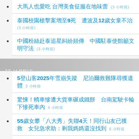
大馬人也愛吃 台灣美食征服在地味蕾
(3 小時前)
泰國校園槍擊案增至9死 遭波及12歲女童不治
(3 小時前)
中國粉絲赴泰追星糾紛頻傳 中國駐泰使館籲文
明守法
(3 小時前)
延伸閱讀
5登山客2025年雪崩失蹤 尼泊爾救難隊尋獲遺
體
3 小時前
驚悚！轎車慘遭大貨車碾成鐵餅 台南駕駛卡輪
下慘死車內
4 小時前
55歲女攀「八大秀」失聯4天！同行山友已獲
救 女兒急求助：剩我媽媽還沒找到
6 小時前