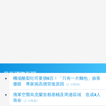
最新國際新聞
機場酪梨吐司要價6百！「只有一片麵包」旅客
傻眼 專家揭高價背後原因
(2 小時前)
俄軍空襲烏克蘭首都基輔及周邊區域 造成4人
喪命
(2 小時前)