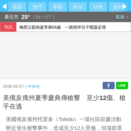
最新
熱門
專題
政治
社會
財經
29°
臺北市
氣象
(
31°
/
27°
)
快訊
梅西父親病逝享壽68歲 一路陪伴兒子闖蕩足壇
2026-06-07 |
中央社
美俄亥俄州夏季慶典傳槍響 至少12傷、槍
手在逃
美國俄亥俄州托雷多（Toledo）一場社區節慶活動
附近發生槍擊事件，造成至少12人受傷，現場群眾