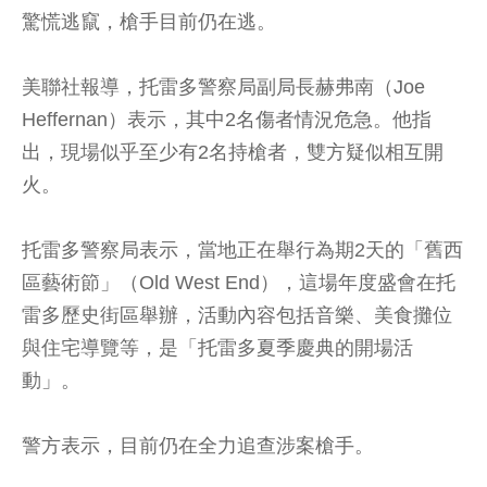
驚慌逃竄，槍手目前仍在逃。
美聯社報導，托雷多警察局副局長赫弗南（Joe
Heffernan）表示，其中2名傷者情況危急。他指
出，現場似乎至少有2名持槍者，雙方疑似相互開
火。
托雷多警察局表示，當地正在舉行為期2天的「舊西
區藝術節」（Old West End），這場年度盛會在托
雷多歷史街區舉辦，活動內容包括音樂、美食攤位
與住宅導覽等，是「托雷多夏季慶典的開場活
動」。
警方表示，目前仍在全力追查涉案槍手。