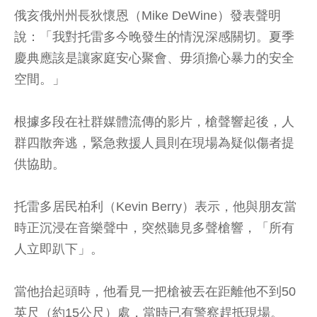
俄亥俄州州長狄懷恩（Mike DeWine）發表聲明
說：「我對托雷多今晚發生的情況深感關切。夏季
慶典應該是讓家庭安心聚會、毋須擔心暴力的安全
空間。」
根據多段在社群媒體流傳的影片，槍聲響起後，人
群四散奔逃，緊急救援人員則在現場為疑似傷者提
供協助。
托雷多居民柏利（Kevin Berry）表示，他與朋友當
時正沉浸在音樂聲中，突然聽見多聲槍響，「所有
人立即趴下」。
當他抬起頭時，他看見一把槍被丟在距離他不到50
英尺（約15公尺）處，當時已有警察趕抵現場。