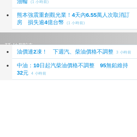
油輪
(1 小時前)
熊本強震重創觀光業！4天內6.55萬人次取消訂
房 損失逾4億台幣
(1 小時前)
延伸閱讀
油價連2凍！ 下週汽、柴油價格不調整
3 小時前
中油：10日起汽柴油價格不調整 95無鉛維持
32元
4 小時前
加油不用急！中油宣布最新油價 下周汽、柴油
「凍漲」
4 小時前
油價連兩週凍漲 中油下週汽柴油價格不調整
4
小時前
國際油價仍處高檔！中油宣布下週汽柴油不調
整
4 小時前