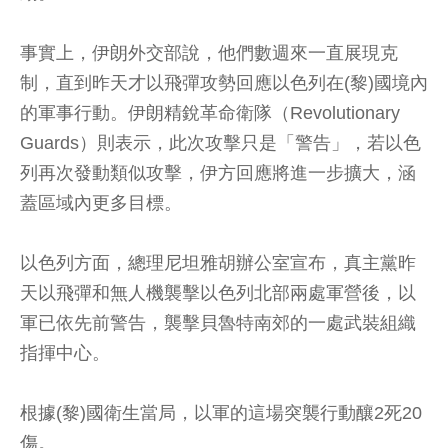
事實上，伊朗外交部說，他們數週來一直展現克
制，直到昨天才以飛彈攻勢回應以色列在(黎)國境內
的軍事行動。伊朗精銳革命衛隊（Revolutionary
Guards）則表示，此次攻擊只是「警告」，若以色
列再次發動類似攻擊，伊方回應將進一步擴大，涵
蓋區域內更多目標。
以色列方面，總理尼坦雅胡辦公室宣布，真主黨昨
天以飛彈和無人機襲擊以色列北部兩處軍營後，以
軍已依先前警告，襲擊貝魯特南郊的一處武裝組織
指揮中心。
根據(黎)國衛生當局，以軍的這場突襲行動釀2死20
傷。