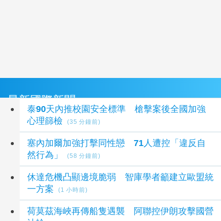
最新國際新聞
泰90天內推校園安全標準 槍擊案後全國加強
心理篩檢
(35 分鐘前)
塞內加爾加強打擊同性戀 71人遭控「違反自
然行為」
(58 分鐘前)
休達危機凸顯邊境脆弱 智庫學者籲建立歐盟統
一方案
(1 小時前)
荷莫茲海峽再傳船隻遇襲 阿聯控伊朗攻擊國營