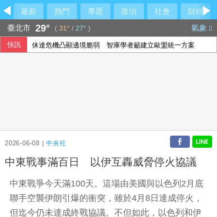
最新
熱門
專題
政治
社會
財經
29°
臺北市
氣象
(
31°
/
27°
)
快訊
休達危機凸顯邊境脆弱 智庫學者籲建立歐盟統一方案
兆基案 內政部：督促業者積極履約或轉讓契約
今彩539第115192期開獎
泰90天內推校園安全標準 槍擊案後全國加強心理篩檢
2026-06-08 |
中央社
中東戰事滿百日 以伊互轟威脅停火協議
中東戰爭今天滿100天。這場由美國與以色列2月底
聯手空襲伊朗引爆的衝突，雖於4月8日達成停火，
但迄今仍未達成終戰協議。不但如此，以色列和伊