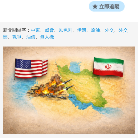
新聞關鍵字：
中東
、
威脅
、
以色列
、
伊朗
、
原油
、
外交
、
外交
部
、
戰爭
、
油價
、
無人機