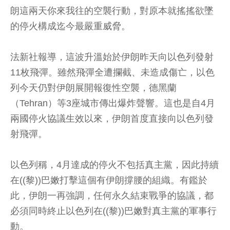
朗這兩天你來我往的空襲行動，對原本就搖搖欲墜
的停火構成迄今最嚴重威脅。
法新社報導，這波升溫始於伊朗昨天向以色列發射
11枚飛彈。雖然飛彈全遭攔截、未造成傷亡，以色
列今天仍對伊朗展開報復性空襲，德黑蘭
（Tehran）等3座城市傳出爆炸聲響。這也是自4月
兩國停火協議生效以來，伊朗首度直接向以色列發
射飛彈。
以色列稱，4月達成的停火不包括真主黨，因此持續
在((黎))巴嫩打擊這個有伊朗撐腰的組織。有鑑於
此，伊朗一再強調，任何永久結束戰爭的協議，都
必須同時終止以色列在((黎))巴嫩對真主黨的軍事行
動。