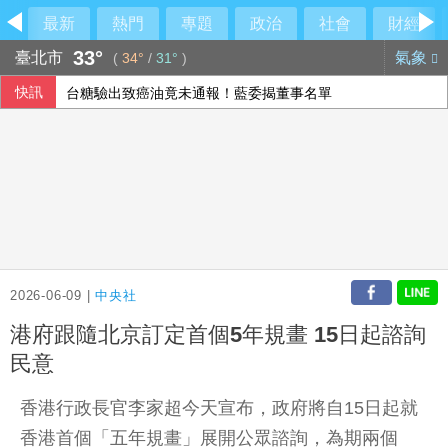
最新
熱門
專題
政治
社會
財經
33°
臺北市
氣象
(
34°
/
31°
)
快訊
台糖驗出致癌油竟未通報！藍委揭董事名單
梅西梅開二度 登北美聯賽盃歷史進球王
疑俄影子油輪阿曼外海漏油 油污正擴大生態受威脅
文曄上半年每股盈餘13元創歷史新高 賺贏2025年全年
2026-06-09 |
中央社
港府跟隨北京訂定首個5年規畫 15日起諮詢
民意
香港行政長官李家超今天宣布，政府將自15日起就
香港首個「五年規畫」展開公眾諮詢，為期兩個