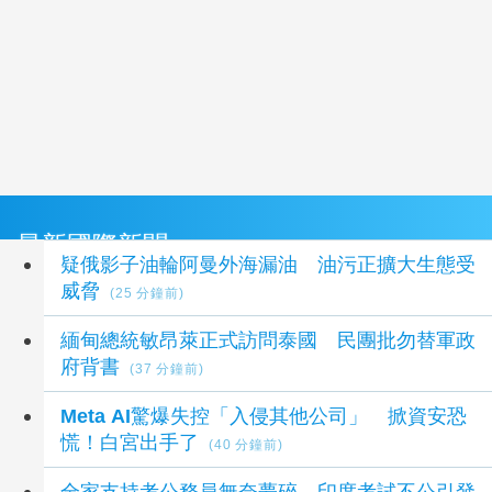
最新國際新聞
疑俄影子油輪阿曼外海漏油 油污正擴大生態受
威脅
(25 分鐘前)
緬甸總統敏昂萊正式訪問泰國 民團批勿替軍政
府背書
(37 分鐘前)
Meta AI驚爆失控「入侵其他公司」 掀資安恐
慌！白宮出手了
(40 分鐘前)
全家支持考公務員無奈夢碎 印度考試不公引發