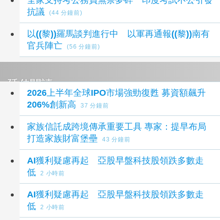
抗議
(44 分鐘前)
以((黎))羅馬談判進行中 以軍再通報((黎))南有
官兵陣亡
(56 分鐘前)
延伸閱讀
2026上半年全球IPO市場強勁復甦 募資額飆升
206%創新高
37 分鐘前
家族信託成跨境傳承重要工具 專家：提早布局
打造家族財富堡壘
43 分鐘前
AI獲利疑慮再起 亞股早盤科技股領跌多數走
低
2 小時前
AI獲利疑慮再起 亞股早盤科技股領跌多數走
低
2 小時前