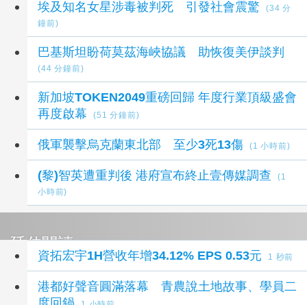
埃及知名女星涉毒被判死 引發社會震驚
(34 分
鐘前)
巴基斯坦盼荷莫茲海峽協議 助恢復美伊談判
(44 分鐘前)
新加坡TOKEN2049重磅回歸 年度行業頂級盛會
再度啟幕
(51 分鐘前)
俄軍襲擊烏克蘭東北部 至少3死13傷
(1 小時前)
(黎)智英遭重判後 港府宣布終止壹傳媒調查
(1
小時前)
延伸閱讀
資拓宏宇1H營收年增34.12% EPS 0.53元
1 秒前
港都好聲音圓滿落幕 青農說土地故事、學員二
度回鍋
1 小時前