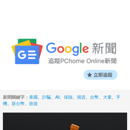
新聞關鍵字：
泰國
、
詐騙
、
AI
、
保險
、
個資
、
台幣
、
大量
、
手
機
、
新台幣
、
旅遊