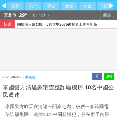
最新
熱門
專題
政治
社會
財經
29°
臺北市
氣象
(
31°
/
28°
)
快訊
國銀個人放款旺 6月大增2575億寫史上單月新高
設局詐騙慈濟10.6億 前彰化律師公會理事長陳昱瑄續押禁見
德媒：中歐開始為可能升級的貿易摩擦做準備
高希均90歲辭世 夥伴王力行給員工公開信、朱立倫也發文悼
2026-06-09 |
中央社
泰國警方清邁豪宅查獲詐騙機房 10名中國公
民遭逮
泰國警方昨天在清邁一間豪宅內，破獲一個跨國電
信詐騙集團，逮捕10名中國籍嫌犯，並在房子內發