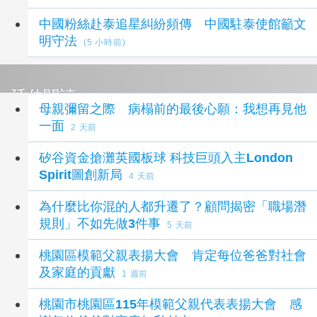
中國粉絲赴泰追星糾紛頻傳 中國駐泰使館籲文
明守法
(5 小時前)
延伸閱讀
母親彌留之際 病榻前的最後心願：我想再見他
一面
2 天前
矽谷資金搶灘英國板球 科技巨頭入主London
Spirit圖創新局
4 天前
為什麼比你混的人都升遷了？顧問揭密「職場潛
規則」不如先做3件事
5 天前
桃園區模範父親表揚大會 肯定每位爸爸對社會
及家庭的貢獻
1 週前
桃園市桃園區115年模範父親代表表揚大會 感