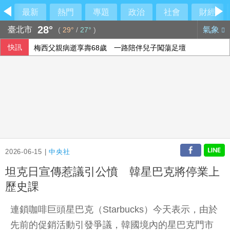
最新
熱門
專題
政治
社會
財經
28°
臺北市
氣象
(
29°
/
27°
)
快訊
梅西父親病逝享壽68歲 一路陪伴兒子闖蕩足壇
2026-06-15 |
中央社
坦克日宣傳惹議引公憤 韓星巴克將停業上
歷史課
連鎖咖啡巨頭星巴克（Starbucks）今天表示，由於
先前的促銷活動引發爭議，韓國境內的星巴克門市