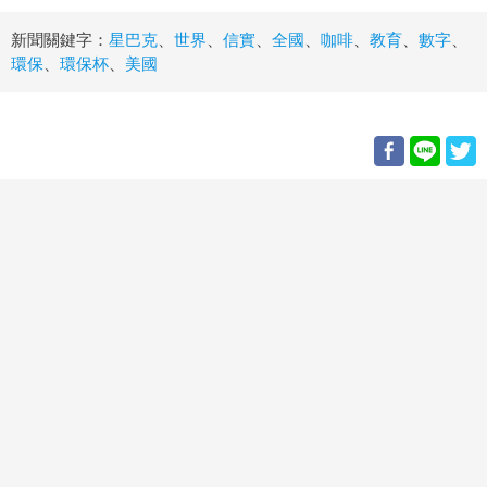
新聞關鍵字：
星巴克
、
世界
、
信實
、
全國
、
咖啡
、
教育
、
數字
、
環保
、
環保杯
、
美國