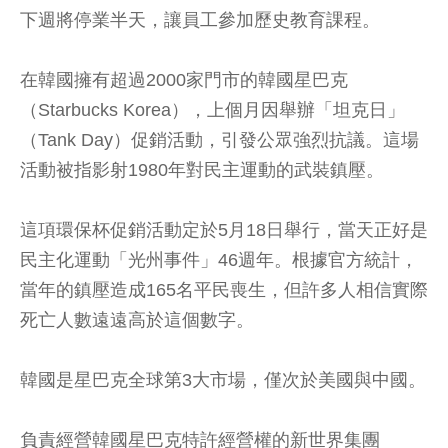
下週將停業半天，讓員工參加歷史教育課程。
在韓國擁有超過2000家門市的韓國星巴克
（Starbucks Korea），上個月因舉辦「坦克日」
（Tank Day）促銷活動，引發公眾強烈抗議。這場
活動被指影射1980年對民主運動的武裝鎮壓。
這項環保杯促銷活動定於5月18日舉行，當天正好是
民主化運動「光州事件」46週年。根據官方統計，
當年的鎮壓造成165名平民喪生，但許多人相信實際
死亡人數遠遠高於這個數字。
韓國是星巴克全球第3大市場，僅次於美國與中國。
負責經營韓國星巴克特許經營權的新世界集團