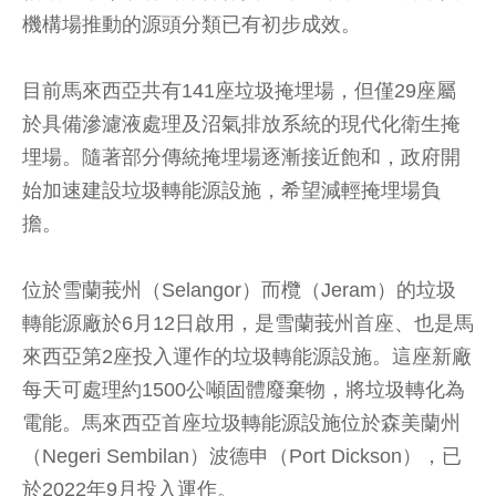
機構場推動的源頭分類已有初步成效。
目前馬來西亞共有141座垃圾掩埋場，但僅29座屬
於具備滲濾液處理及沼氣排放系統的現代化衛生掩
埋場。隨著部分傳統掩埋場逐漸接近飽和，政府開
始加速建設垃圾轉能源設施，希望減輕掩埋場負
擔。
位於雪蘭莪州（Selangor）而欖（Jeram）的垃圾
轉能源廠於6月12日啟用，是雪蘭莪州首座、也是馬
來西亞第2座投入運作的垃圾轉能源設施。這座新廠
每天可處理約1500公噸固體廢棄物，將垃圾轉化為
電能。馬來西亞首座垃圾轉能源設施位於森美蘭州
（Negeri Sembilan）波德申（Port Dickson），已
於2022年9月投入運作。