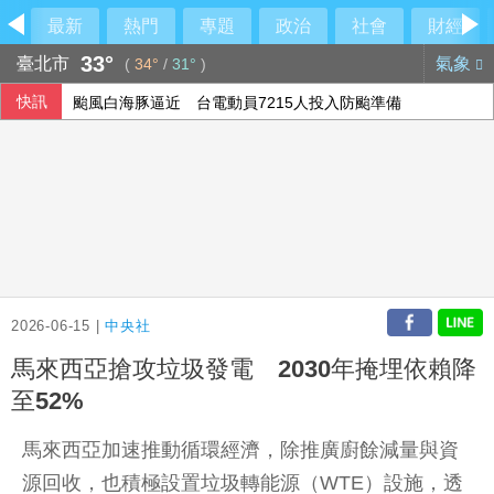
最新
熱門
專題
政治
社會
財經
33°
臺北市
氣象
(
34°
/
31°
)
快訊
颱風白海豚逼近 台電動員7215人投入防颱準備
高市早苗15日是否參拜靖國神社 日政府：由首相判斷
烏克蘭無人機攻擊俄電商野莓倉庫 距邊境逾2000公里
美國擬祭多晶矽關稅15% 中國8家大廠表態反內捲
2026-06-15 |
中央社
馬來西亞搶攻垃圾發電 2030年掩埋依賴降
至52%
馬來西亞加速推動循環經濟，除推廣廚餘減量與資
源回收，也積極設置垃圾轉能源（WTE）設施，透