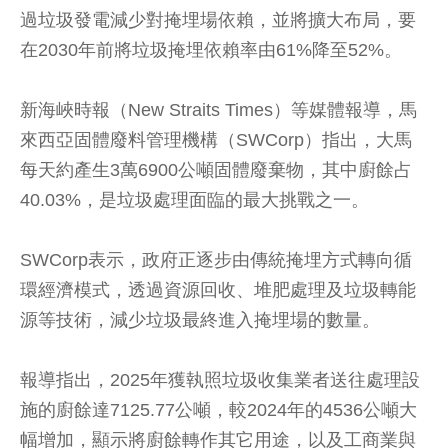
過垃圾發電減少對掩埋場依賴，並將擴大布局，要
在2030年前將垃圾掩埋依賴率由61%降至52%。
新海峽時報（New Straits Times）等媒體報導，馬
來西亞固體廢料管理機構（SWCorp）指出，大馬
每天約產生3萬6900公噸固體廢棄物，其中廚餘占
40.03%，是垃圾處理面臨的最大挑戰之一。
SWCorp表示，政府正逐步由傳統掩埋方式轉向循
環經濟模式，透過資源回收、堆肥處理及垃圾轉能
源等技術，減少垃圾最終進入掩埋場的數量。
報導指出，2025年獲執照垃圾收集業者送往處理設
施的廚餘達7125.77公噸，較2024年的4536公噸大
幅增加，顯示將廚餘轉作其它用途，以及工商業與