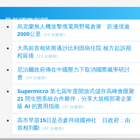
最新國際新聞
烏克蘭無人機攻擊俄電商野莓倉庫 距邊境逾
2000公里
(22 分鐘前)
大馬前首相依斯邁沙比利因病住院 檢方起訴期
程延後
(23 分鐘前)
尼泊爾政府傳在中國壓力下取消國際藏學研討
會
(26 分鐘前)
Supermicro 第七屆年度開放式儲存高峰會匯聚
21 間生態系統合作夥伴，分享大規模部署企業
級 AI 的實用指南
(37 分鐘前)
高市早苗15日是否參拜靖國神社 日政府：由
首相判斷
(42 分鐘前)