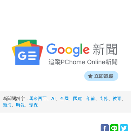
新聞關鍵字：
馬來西亞
、
AI
、
全國
、
國建
、
年前
、
廚餘
、
教育
、
新海
、
時報
、
環保