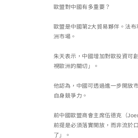
歐盟對中國有多重要？
歐盟是中國第2大貿易夥伴。法布
洲市場。
朱天表示，中國增加對歐投資可
視歐洲的關切」。
他認為，中國可透過進一步開放
自身競爭力。
前中國歐盟商會主席伍德克（Joer
前提是必須落實開放，而非流於口
了」。