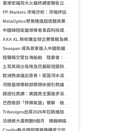
香港宏福苑大火最終調查報告公布 菸頭引燃施工雜物
FP Markets 市場分析：市場評估下一步走勢，日圓再臨十字路口
MetaOptics聚焦推進超透鏡商業化 撤回納斯達克上市申請 並押後於美國作雙重上市之計劃
中國線控底盤領導者拿森科技成功登陸香港交易所
AXA XL 將收購全球企業情報及網絡安全顧問公司 S-RM
Seaspan 成為首家進入中國熊貓債券市場的國際船東及營運商
陸聲稱交管台海船舶 陸委會：違反國際規範
土耳其與沙烏地及巴基斯坦簽防禦協定 澄清無針對性
歐洲熱浪逼出奇景！萊茵河水深剩19cm 二戰沉船、長毛象骨骸重見天日
河南倡領導幹部帶頭休假引熱議 官方收回通知
路透社民調：美國民主黨進步派部分主張獲獨立選民支持
巴西南部「炸彈氣旋」襲擊 極端天候衝擊社會生活
Tribesigns出席2026年拉斯維加斯家具展，擴大與美國領先家居零售商的合作
法總統大選倒數8個月 親俄網絡針對3名參選人造謠
Coolita聯合頭部廣電機構成立印尼首個FAST媒體聯盟