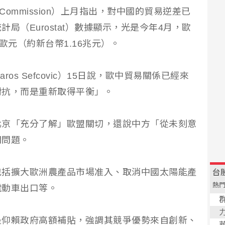
 Commission）上月指出，對中國的貿易逆差已
局（Eurostat）數據顯示，光是今年4月，歐
歐元（約新台幣1.16兆元）。
s Sefcovic）15日說，歐中貿易關係已經來
對抗，而是重新取得平衡」。
北京「充分了解」歐盟關切，還說中方「從未刻意
關問題。
包括擴大歐洲農產品市場准入、取消中國太陽能產
電動車出口等。
是仰賴政府高額補貼，強調其競爭優勢來自創新、