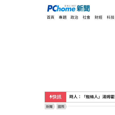
首頁
專題
政治
社會
財經
科技
快訊
時人：「蜘蛛人」湯姆霍
新聞
國際
隊友罕見給援護 布雷克