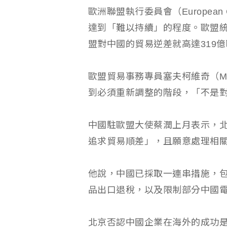
歐洲聯盟執行委員會（European
達到「難以持續」的程度。歐盟統計
盟對中國的貿易逆差就高達319億
歐盟貿易事務專員塞夫柯維奇（Maro
到必須重新調整的階段，「不是
中國駐歐盟大使蔡潤上月表示，
追求貿易順差」，且願意處理相
他說，中國已採取一連串措施，
品出口退稅，以及限制部分中國
北京否認中國企業在海外的成功