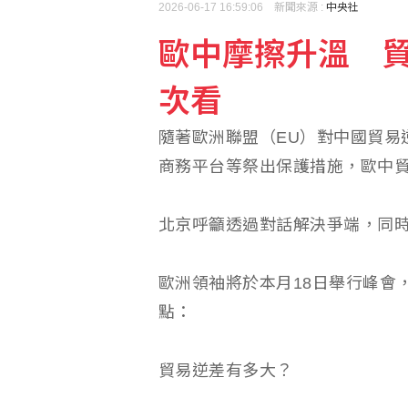
2026-06-17 16:59:06 新聞來源 :
中央社
歐中摩擦升溫 貿
香港宏福苑大火最終調查
次看
【中市長民調】江啟臣38
隨著歐洲聯盟（EU）對中國貿易
商務平台等祭出保護措施，歐中
北京呼籲透過對話解決爭端，同
歐洲領袖將於本月18日舉行峰會
點：
貿易逆差有多大？