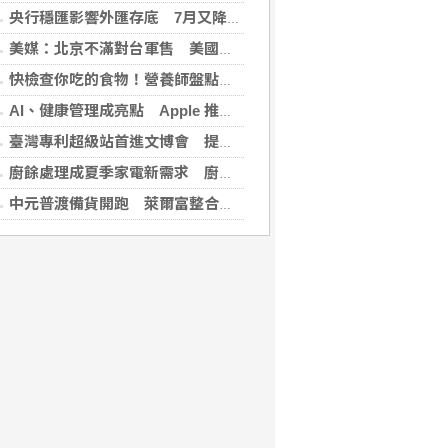
央行穩匯影響外匯存底 7月又降破6000億美元
美媒：北京不滿對台軍售 美國防官員訪中受阻
快檢查你吃的食物！營養師盤點「5大反式脂肪來源」跟你想的不同
AI、健康管理成亮點 Apple 推薦多元裝置迎接父親
臺灣專利超級站首進文博會 提供免費智財諮詢助創作者護創意
廚餘處理成夏季家電新需求 廚餘機優惠搭地方補助最高省近萬元
中元普渡備貨開跑 萊爾富整合祭拜供品與民生補貨需求