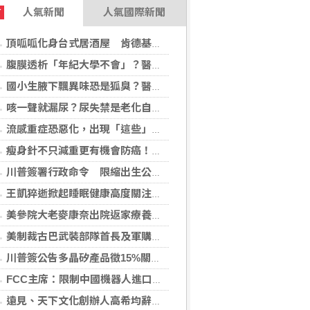
人氣新聞
人氣國際新聞
T
頂呱呱化身台式居酒屋 肯德基聯名EVA攻漫迷
腹膜透析「年紀大學不會」？醫：年齡並非限制 評估還要看3面向
國小生腋下飄異味恐是狐臭？醫：若伴青春期徵象應評估性早熟
咳一聲就漏尿？尿失禁是老化自然現象？醫揭：不同尿失禁的治療方式
流感重症恐惡化，出現「這些」症狀別再等！醫籲：別因非流感季就掉以輕心
瘦身針不只減重更有機會防癌！無糖尿病肥胖者使用GLP-1藥物 罹癌風險顯著下降
川普簽署行政命令 限縮出生公民權並禁生育旅遊
王凱猝逝掀起睡眠健康高度關注！醫籲：最危險的不是熬夜，而是「這個」錯覺
美參院大老麥康奈出院返家療養 未透露何時重返國會
美制裁古巴武裝部隊首長及軍購網絡 駐中俄武官在列
川普簽公告多晶矽產品徵15%關稅 設定最低進口價
FCC主席：限制中國機器人進口 旨在提振美國產能
遠見、天下文化創辦人高希均辭世 留下華人世界珍貴思想遺產