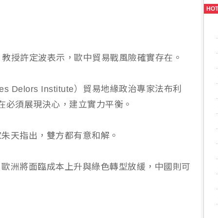
HO
S）教授許定波表示，歐中貿易戰風險確實存在。
Delors Institute）貿易地緣政治專家法布利
歐洲現在必須展現決心，建立實力平衡。
家朱天指出，雙方都有意和解。
，歐洲將面臨成本上升與綠色轉型放緩，中國則可