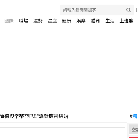
國際
職場
運勢
星座
健康
娛樂
體育
生活
上班族
蘭德與辛蒂亞已辦派對慶祝結婚
#
農
空
：告訴自己不要搞砸