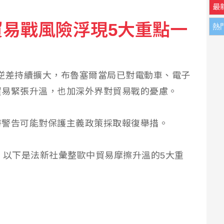
最
易戰風險浮現5大重點一
熱
報告公布 菸頭引燃施工雜物
.2%領先何欣純14.1% 各年齡層支持度全線領先
逆差持續擴大，布魯塞爾當局已對電動車、電子
貿易緊張升溫，也加深外界對貿易戰的憂慮。
時警告可能對保護主義政策採取報復舉措。
，以下是法新社彙整歐中貿易摩擦升溫的5大重