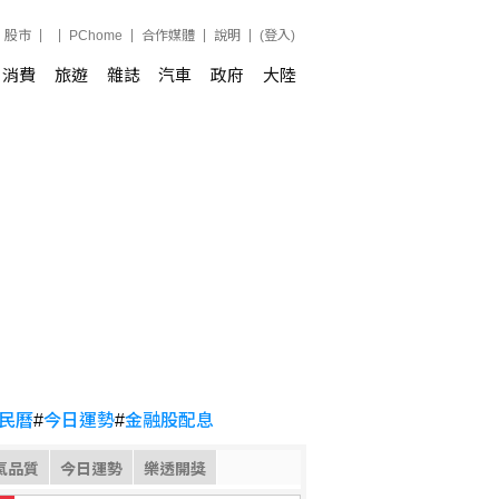
股市
PChome
合作媒體
說明
(登入)
消費
旅遊
雜誌
汽車
政府
大陸
民曆
#
今日運勢
#
金融股配息
氣品質
今日運勢
樂透開獎