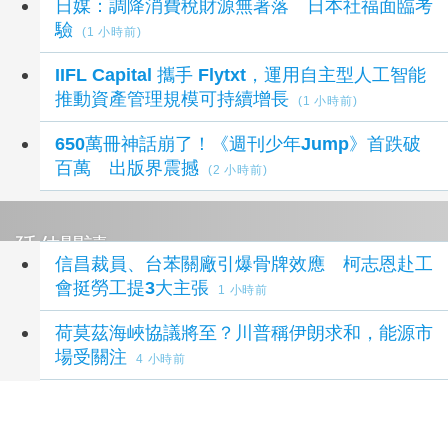
日媒：調降消費稅財源無著落 日本社福面臨考
驗
(1 小時前)
IIFL Capital 攜手 Flytxt，運用自主型人工智能
推動資產管理規模可持續增長
(1 小時前)
650萬冊神話崩了！《週刊少年Jump》首跌破
百萬 出版界震撼
(2 小時前)
延伸閱讀
信昌裁員、台苯關廠引爆骨牌效應 柯志恩赴工
會挺勞工提3大主張
1 小時前
荷莫茲海峽協議將至？川普稱伊朗求和，能源市
場受關注
4 小時前
上洋分散式能源走入紙業 導入燃氣發電機組
6
小時前