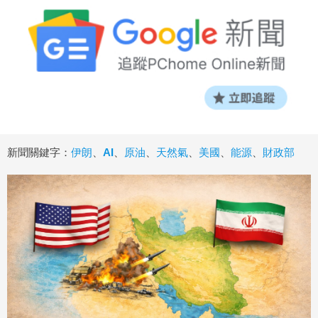
新聞關鍵字：
伊朗
、
AI
、
原油
、
天然氣
、
美國
、
能源
、
財政部