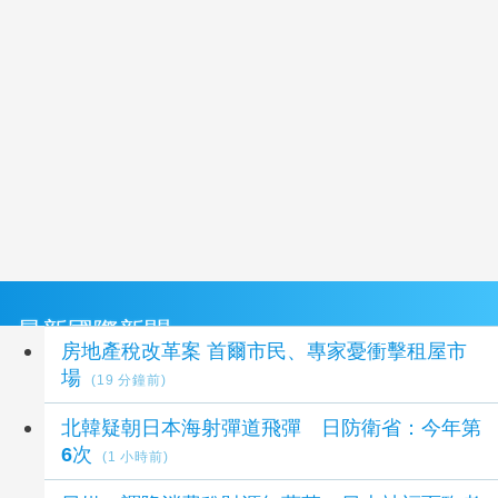
最新國際新聞
房地產稅改革案 首爾市民、專家憂衝擊租屋市
場
(19 分鐘前)
北韓疑朝日本海射彈道飛彈 日防衛省：今年第
6次
(1 小時前)