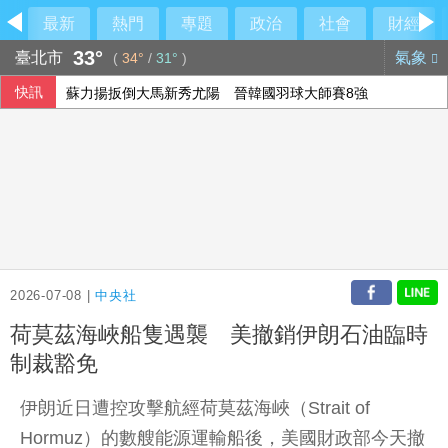
最新
熱門
專題
政治
社會
財經
33°
臺北市
氣象
(
34°
/
31°
)
快訊
蘇力揚扳倒大馬新秀尤陽 晉韓國羽球大師賽8強
藍批台糖成毒油事件破口 質疑「綠友友」掌權籲卓榮泰、石
雄獅上半年EPS 7.27元 下半年營收獲利可期
檢調偵辦貪瀆案 高雄議員范織欽到案應訊
2026-07-08 |
中央社
荷莫茲海峽船隻遇襲 美撤銷伊朗石油臨時
制裁豁免
伊朗近日遭控攻擊航經荷莫茲海峽（Strait of
Hormuz）的數艘能源運輸船後，美國財政部今天撤