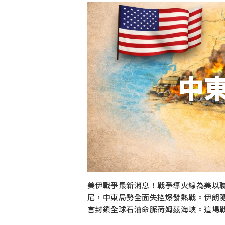
中
美伊戰爭最新消息！戰爭導火線為美以聯
尼，中東局勢全面失控爆發熱戰。伊朗
言封鎖全球石油命脈荷姆茲海峽。這場