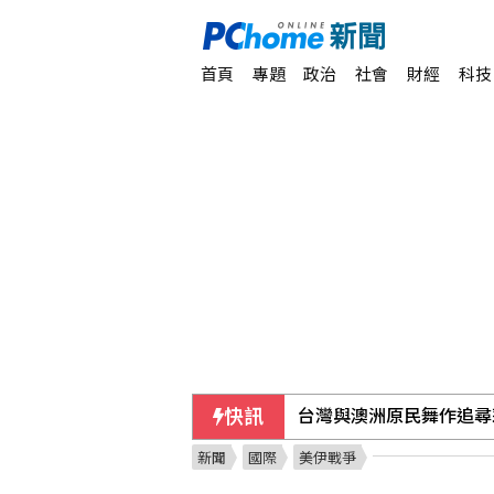
首頁
專題
政治
社會
財經
科技
快訊
台灣與澳洲原民舞作追尋
新聞
國際
美伊戰爭
川普駁斥彈藥短缺報導 