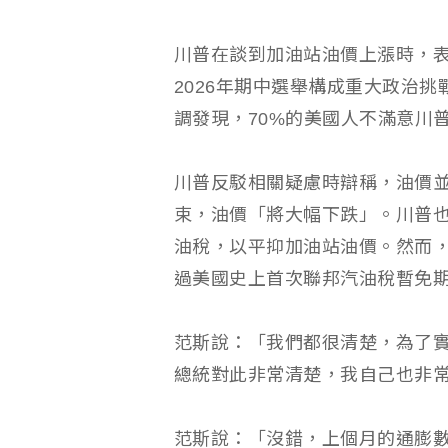
川普在談到加油站油價上漲時，
2026年期中選舉構成重大政治挑
調發現，70%的美國人不滿意川
川普反駁相關疑慮時辯稱，油價
束，油價「將大幅下跌」。川普也
油稅，以平抑加油站油價。然而
過美國史上首次聯邦汽油稅暫免
范斯說：「我們都很清楚，為了
總統對此非常清楚，我自己也非
范斯說：「沒錯，上個月的通膨