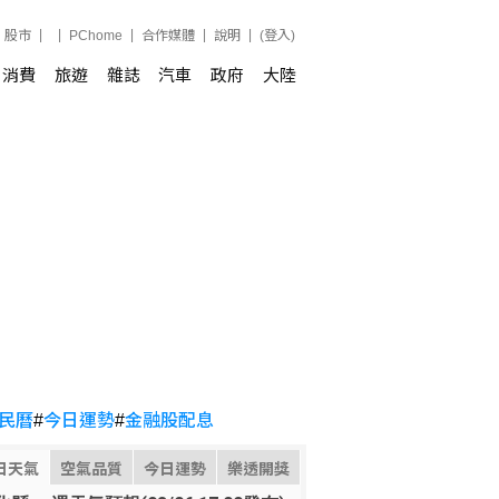
股市
PChome
合作媒體
說明
(登入)
消費
旅遊
雜誌
汽車
政府
大陸
民曆
#
今日運勢
#
金融股配息
日天氣
空氣品質
今日運勢
樂透開獎