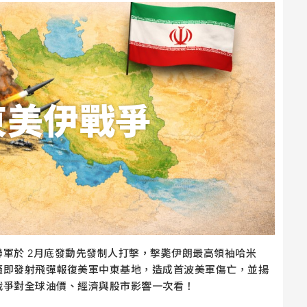
東美伊戰爭
軍於 2月底發動先發制人打擊，擊斃伊朗最高領袖哈米
隨即發射飛彈報復美軍中東基地，造成首波美軍傷亡，並揚
戰爭對全球油價、經濟與股市影響一次看！