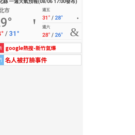
縣 一週天氣預報(08/06 17:00發布)
北市
週五
31°
/
28°
9°
週六
8°
/
31°
28°
/
26°
google熱搜-新竹氣爆
新
名人被打臉事件
門