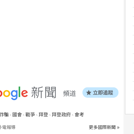
詐騙
國會
戰爭
拜登
拜登政府
會考
、
、
、
、
、
外電報導
更多國際新聞 »