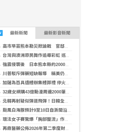
最新
新聞
最新影音新聞
W
高市早苗熊本勘災掀論戰 官邸駁視察「只待3分鐘」
台灣與澳洲原民舞作追尋彩虹 巡演閃耀北領地
強震侵襲後 日本熊本縣約2000處農業基礎設施受損
川普駁斥彈藥短缺報導 稱美仍有大量庫存
加薩為百具遺體辦集體葬禮 停火卡關重建前景未明
32歲女網購43億動漫周邊2000筆惡意棄單 被捕急喊：壓力太大
北韓再射疑似彈道飛彈！日韓全面警戒 日本急設危機應變小組
颱風白海豚預計9至10日自浙閩沿海登陸中國
環法女子賽驚爆「胸部整流」作弊！改造胸型竟能左右勝負 冬奧陰莖門再被翻出
再鼎醫藥公佈2026年第二季度財務業績及近期公司進展