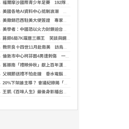
福爾摩沙國際青少年足賽 192隊參賽規模創新高
美國各地AI資料中心抵制浪潮 川普指控北京煽動
美撤銷巴西駐美大使簽證 專家警告加劇外交僵局
美學者：中國恐以火力封鎖迫台屈服 降低國際介入可能
蔣銲6局7K躍居三振王 笑談與鋼龍良性競爭
教宗良十四世11月赴南美 訪烏拉圭、阿根廷和秘魯
倫敦市中心柯芬園4男遭刺傷 一女涉持械攻擊被捕
舊振南「禮映仲秋」獻上百年漢餅心意 百日紅豆入餡經典蛋黃酥、噶瑪蘭聯名月餅、獨特人氣款必嚐
父親節送禮不怕走鐘 香水電鬍刀千年不敗
20%下架誰主導？ 會議紀錄揭「食安辦」提全面下架會牽連下游
王凱《百味人生》最後身影播出！夏宇禾捧信哭喊愛意 劇迷全破防