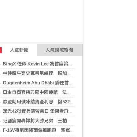
人氣新聞
人氣國際新聞
T
BingX 任命 Kevin Lee 為首席策略長，加速推進多資產、以用戶為核心的發展願景
林佳龍午宴史瓦帝尼總理 盼加強各領域雙邊合作
Guggenheim Abu Dhabi 委任首任館長
日本自衛官持刀闖中國使館 法庭上稱促中國改變外交
歐盟動用俄凍結資產利息 撥522億元援助烏克蘭
漢光42號實兵演習首日 愛國者飛彈車高雄罕見現蹤
范國宸開轟悍將大勝兄弟 王柏融再見安雄鷹擒猿
F-16V夜航因降雨偏離跑道 空軍：人員安全飛機輕損