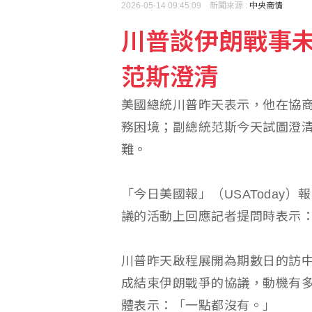
2026-05-14 09:45:09 新聞來源 :
中央商情
川普談伊朗戰事
高市早苗熊本勘災掀論戰
范斯澄清
車禍撞頭檢查無礙 連續
美國總統川普昨天表示，他在協
務困境；副總統范斯今天試圖澄
難。
「今日美國報」（USAToday）
議的活動上回應記者提問時表示
川普昨天啟程展開為期數日的訪
成結束伊朗戰爭的協議，動機有
體表示：「一點都沒有。」