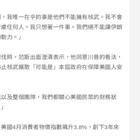
朗，我唯一在乎的事是他們不能擁有核武。我不會
考慮任何人。我只想著一件事。我們絕不能讓伊朗
的動力。」
撻伐時，范斯出面澄清表示，他同意川普的看法，
防止核武擴散「可能是」本屆政府在保障美國人安
我以及整個團隊，我們都關心美國民眾的財務狀
。」
美國4月消費者物價指數飆升3.8%，創下3年來