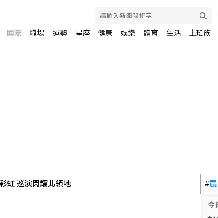
國際
職場
運勢
星座
健康
娛樂
體育
生活
上班族
彩虹 巡演閃耀北領地
#
農
今
稱美仍有大量庫存