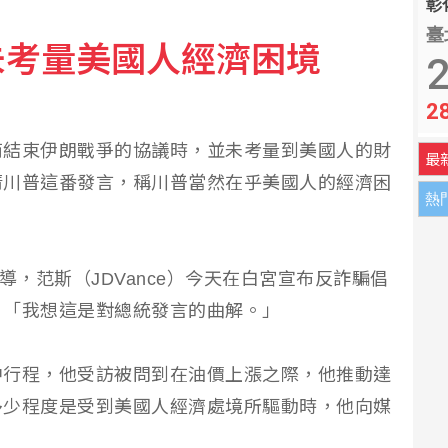
彰化
臺
未考量美國人經濟困境
 官邸駁視察「只待3分鐘」
2
2
數月頭暈婦人無奈
商結束伊朗戰爭的協議時，並未考量到美國人的財
最
清川普這番發言，稱川普當然在乎美國人的經濟困
熱
報導，范斯（JDVance）今天在白宮宣布反詐騙倡
：「我想這是對總統發言的曲解。」
中行程，他受訪被問到在油價上漲之際，他推動達
多少程度是受到美國人經濟處境所驅動時，他向媒