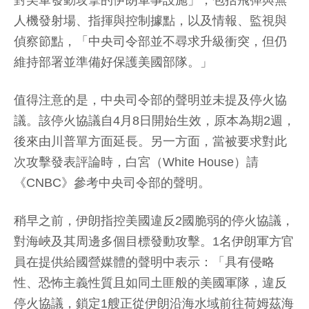
對美軍發動攻擊的伊朗軍事設施」，包括飛彈與無
人機發射場、指揮與控制據點，以及情報、監視與
偵察節點，「中央司令部並不尋求升級衝突，但仍
維持部署並準備好保護美國部隊。」
值得注意的是，中央司令部的聲明並未提及停火協
議。該停火協議自4月8日開始生效，原本為期2週，
後來由川普單方面延長。另一方面，當被要求對此
次攻擊發表評論時，白宮（White House）請
《CNBC》參考中央司令部的聲明。
稍早之前，伊朗指控美國違反2國脆弱的停火協議，
對海峽及其周邊多個目標發動攻擊。1名伊朗軍方官
員在提供給國營媒體的聲明中表示：「具有侵略
性、恐怖主義性質且如同土匪般的美國軍隊，違反
停火協議，鎖定1艘正從伊朗沿海水域前往荷姆茲海