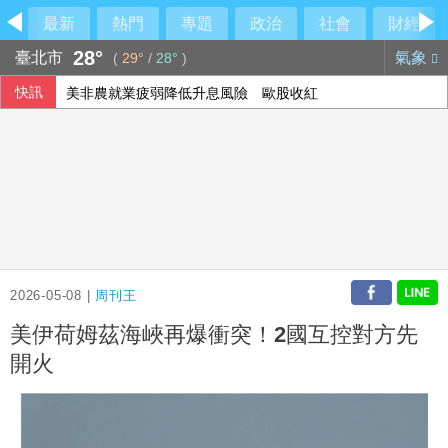
最新
熱門
專題
政治
社會
財經
28°
臺北市
氣象
(
29°
/
28°
)
快訊
美非農就業疲弱降低升息風險 歐股收紅
2026-05-08 |
周刊王
美伊荷姆茲海峽再爆衝突！2國互控對方先
開火