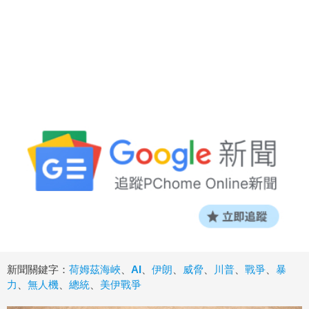
新聞關鍵字：
荷姆茲海峽
、
AI
、
伊朗
、
威脅
、
川普
、
戰爭
、
暴
力
、
無人機
、
總統
、
美伊戰爭