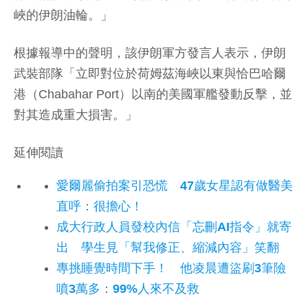
峽的伊朗油輪。」
根據報導中的聲明，該伊朗軍方發言人表示，伊朗
武裝部隊「立即對位於荷姆茲海峽以東與恰巴哈爾
港（Chabahar Port）以南的美國軍艦發動反擊，並
對其造成重大損害。」
延伸閱讀
愛爾麗偷拍案引恐慌 47歲女星認有做醫美
直呼：很擔心！
成大行政人員發校內信「忘刪AI指令」就寄
出 學生見「幫我修正、縮減內容」笑翻
專挑睡覺時間下手！ 他凌晨遭盜刷3筆險
噴3萬多：99%人來不及救