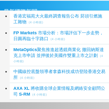
最新國際新聞
香港宏福苑大火最終調查報告公布 菸頭引燃施
工雜物
(4 小時前)
FP Markets 市場分析：市場評估下一步走勢，
日圓再臨十字路口
(4 小時前)
MetaOptics聚焦推進超透鏡商業化 撤回納斯達
克上市申請 並押後於美國作雙重上市之計劃
(4
小時前)
中國線控底盤領導者拿森科技成功登陸香港交易
所
(4 小時前)
AXA XL 將收購全球企業情報及網絡安全顧問公
司 S-RM
(4 小時前)