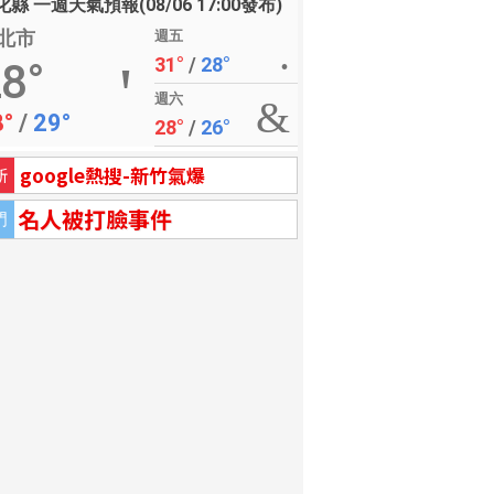
縣 一週天氣預報(08/06 17:00發布)
北市
週五
31°
/
28°
8°
週六
8°
/
29°
28°
/
26°
google熱搜-新竹氣爆
新
名人被打臉事件
門