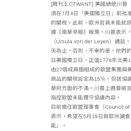
[周刊王CTWANT] 美國總統川普
須在7月4日「美國獨立日」前批
的關稅。此前，歐洲官員未能就
據《南華早報》報導，川普表示
（Ursula von der Ley
天為止，否則，不幸的是，他們的
日美國獨立日，正值1776年北美
由27個成員國組成的歐盟集團與
商品的關稅設定為15％，但該協
華府方面的不滿。川普上週曾揚言
指控歐盟未能遵守協議內容。
目前擔任歐盟理事會（Council of 
表示，希望在5月19日與歐洲議
能」。