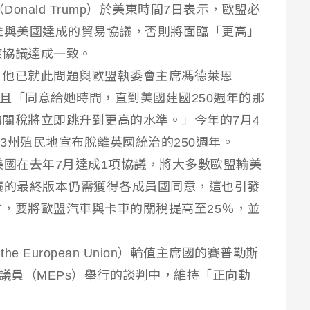
（Donald Trump）於美東時間7日表示，歐盟必
准與美國達成的貿易協議，否則將面臨「更高」
該協議達成一致。
，他已就此問題與歐盟執委會主席馮德萊恩
en）通話，且「同意給她時間，直到美國建國250週年的那
關稅將立即跳升到更高的水準。」今年的7月4
13州殖民地宣布脫離英國統治的250週年。
美國在去年7月達成1項協議，將大多數歐盟輸美
議的最終版本仍需獲得各成員國同意，這也引發
，要將歐盟汽車與卡車的關稅提高至25％，並
the European Union）輪值主席國的賽普勒斯
會議員（MEPs）舉行的談判中，維持「正向動