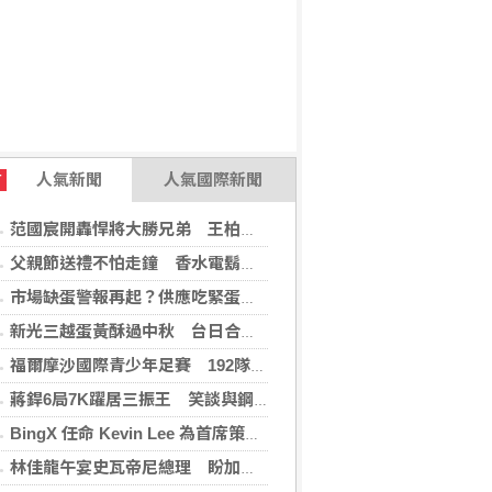
人氣新聞
人氣國際新聞
T
范國宸開轟悍將大勝兄弟 王柏融再見安雄鷹擒猿
父親節送禮不怕走鐘 香水電鬍刀千年不敗
市場缺蛋警報再起？供應吃緊蛋價蠢蠢欲動
新光三越蛋黃酥過中秋 台日合作開發話題新品
福爾摩沙國際青少年足賽 192隊參賽規模創新高
蔣銲6局7K躍居三振王 笑談與鋼龍良性競爭
BingX 任命 Kevin Lee 為首席策略長，加速推進多資產、以用戶為核心的發展願景
林佳龍午宴史瓦帝尼總理 盼加強各領域雙邊合作