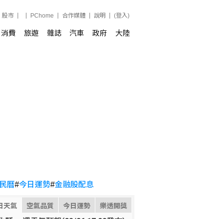
股市
PChome
合作媒體
說明
(登入)
消費
旅遊
雜誌
汽車
政府
大陸
民曆
#
今日運勢
#
金融股配息
日天氣
空氣品質
今日運勢
樂透開獎