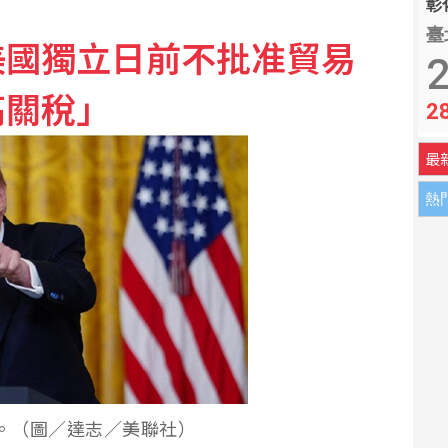
彰化
臺
美國獨立日前不批准貿易
月又降破6000億美元
2
高關稅」
2
股多收黑
最
熱
p）。（圖／達志／美聯社）