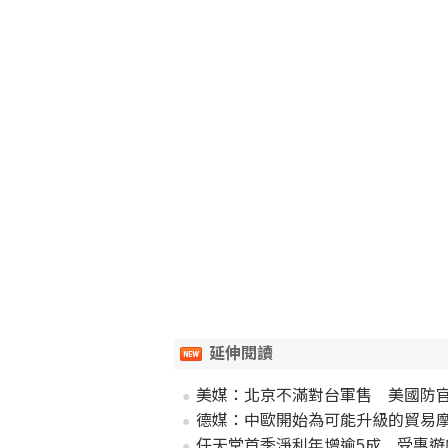
延伸閱讀
美媒：北京不滿對台軍售 美國防
德媒：中歐開始為可能升級的貿易
任天堂首季淨利年增逾5成 受惠遊