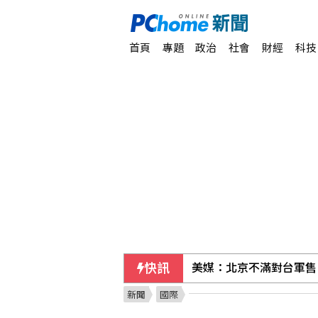
首頁
專題
政治
社會
財經
科技
快訊
美媒：北京不滿對台軍售
新聞
國際
首張金色金屬卡面市 美