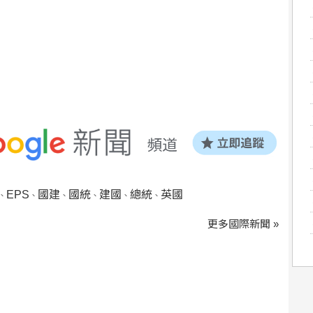
EPS
國建
國統
建國
總統
英國
、
、
、
、
、
、
更多國際新聞 »