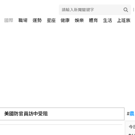
國際
職場
運勢
星座
健康
娛樂
體育
生活
上班族
 美國防官員訪中受阻
#
農
今
國運通尊寵新富族