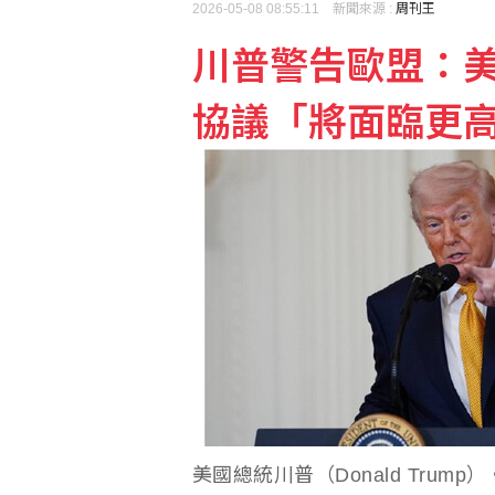
2026-05-08 08:55:11 新聞來源 :
周刊王
川普警告歐盟：
央行穩匯影響外匯存底 7
協議「將面臨更
美公布就業報告前夕 美
美國總統川普（Donald Trum