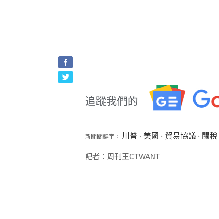
川普
美國
貿易協議
關稅
新聞關鍵字：
、
、
、
記者：周刊王CTWANT