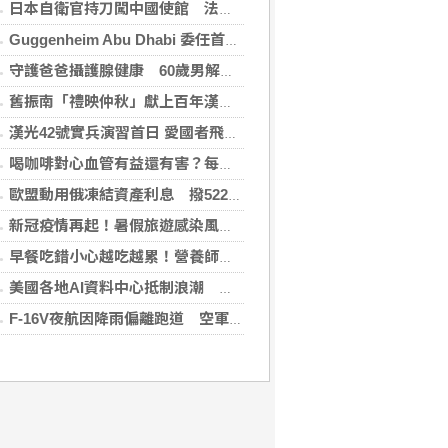
日本自衛官持刀闖中國使館 法庭上稱促中國改變外交
Guggenheim Abu Dhabi 委任首任館長
守護爸爸攝護腺健康 60歲男解尿異常 靠PHI檢測及早揪出攝護腺癌
舊振南「禮映仲秋」獻上百年漢餅心意 百日紅豆入餡經典蛋黃酥、噶瑪蘭聯名月餅、獨特人氣款必嚐
漢光42號實兵演習首日 愛國者飛彈車高雄罕見現蹤
喝咖啡對心血管有益還有害？每日可以喝幾杯咖啡？美心臟協會一次解答
歐盟動用俄凍結資產利息 撥522億元援助烏克蘭
新冠疫情再起！暑假旅遊感染風險增 專家教你這樣做好防護
早餐吃錯小心越吃越累！營養師點名3大NG組合：根本「台式安眠藥」
美國各地AI資料中心抵制浪潮 川普指控北京煽動
F-16V夜航因降雨偏離跑道 空軍：人員安全飛機輕損