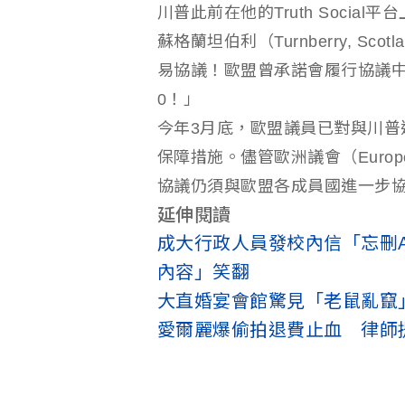
川普此前在他的Truth Soci
蘇格蘭坦伯利（Turnberry, 
易協議！歐盟曾承諾會履行協議
0！」
今年3月底，歐盟議員已對與川普
保障措施。儘管歐洲議會（Europe
協議仍須與歐盟各成員國進一步
延伸閱讀
成大行政人員發校內信「忘刪
內容」笑翻
大直婚宴會館驚見「老鼠亂竄
愛爾麗爆偷拍退費止血 律師