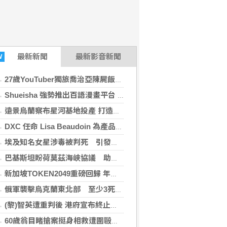
最新
新聞
最新影音新聞
W
27歲YouTuber獨旅喬治亞陳屍飯店 法醫揭死因「未排除中毒可能」
Shueisha 強勢推出百語漫畫平台 MANGA MILLION 大舉進軍全球市場
遠景烏蘭察布星河基地投產 打造吉瓦級AI基礎設施新模式
DXC 任命 Lisa Beaudoin 為產品總監，以加速產品導向型增長
埃及知名女星涉毒被判死 引發社會震驚
巴基斯坦盼荷莫茲海峽協議 助恢復美伊談判
新加坡TOKEN2049重磅回歸 年度行業頂級盛會再度啟幕
俄軍襲擊烏克蘭東北部 至少3死13傷
(黎)智英遭重判後 港府宣布終止壹傳媒調查
60歲翁目睹搶案挺身相救遭圍毆 搶救5天亡！嫌犯最小才12歲