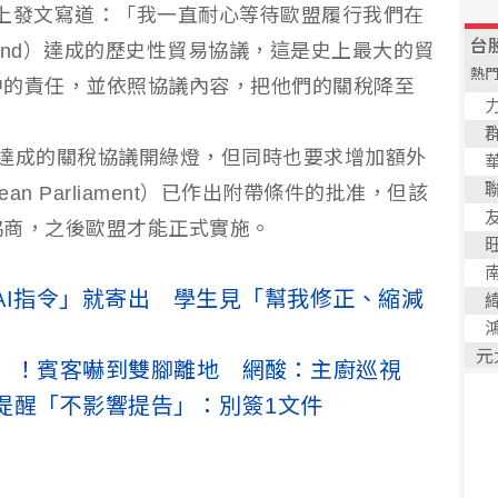
al平台上發文寫道：「我一直耐心等待歐盟履行我們在
Scotland）達成的歷史性貿易協議，這是史上最大的貿
中的責任，並依照協議內容，把他們的關稅降至
達成的關稅協議開綠燈，但同時也要求增加額外
an Parliament）已作出附帶條件的批准，但該
協商，之後歐盟才能正式實施。
AI指令」就寄出 學生見「幫我修正、縮減
」！賓客嚇到雙腳離地 網酸：主廚巡視
提醒「不影響提告」：別簽1文件