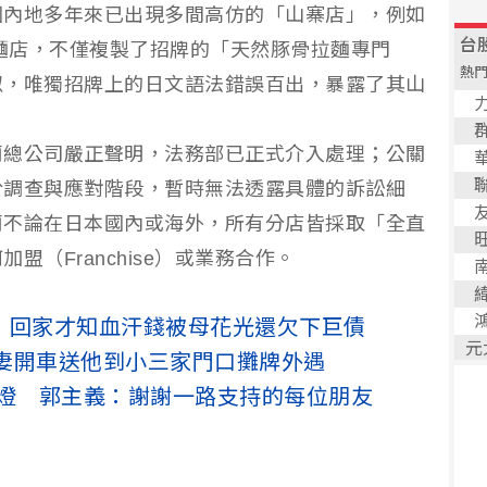
國內地多年來已出現多間高仿的「山寨店」，例如
拉麵店，不僅複製了招牌的「天然豚骨拉麵專門
似，唯獨招牌上的日文語法錯誤百出，暴露了其山
蘭總公司嚴正聲明，法務部已正式介入處理；公關
於調查與應對階段，暫時無法透露具體的訴訟細
蘭不論在日本國內或海外，所有分店皆採取「全直
（Franchise）或業務合作。
萬 回家才知血汗錢被母花光還欠下巨債
妻開車送他到小三家門口攤牌外遇
熄燈 郭主義：謝謝一路支持的每位朋友