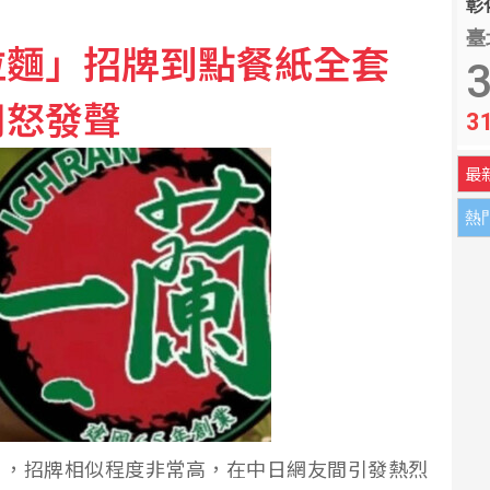
彰化
臺
拉麵」招牌到點餐紙全套
里艦檢視戰力防護及應變作為
3
司怒發聲
3
！藍委揭董事名單
最
熱
），招牌相似程度非常高，在中日網友間引發熱烈