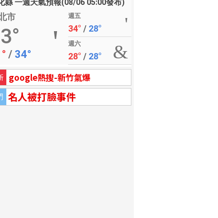
縣 一週天氣預報(08/06 05:00發布)
北市
週五
34°
/
28°
3°
週六
1°
/
34°
28°
/
28°
google熱搜-新竹氣爆
新
名人被打臉事件
門