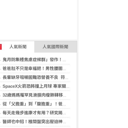
人氣新聞
人氣國際新聞
T
鬼月防集體焦慮症候群」發作！醫揭：安度民俗月2大「認知調適」對策
爸爸肚不只是幸福肥！男性腰圍逾90公分 醫籲留意脂肪肝風險
長輩缺牙咀嚼困難恐營養不良 符合「這二身分」可申請假牙補助
SpaceX火箭恐將撞上月球 專家關注衝擊後果
32歲媽媽罹罕見滑膜肉瘤肺轉移！立體定位精準放療SBRT，控制轉移病灶
從「父擔重」到「腹擔重」！爸爸肚恐暗藏中年男性健康危機
每天走幾步進康才有用？研究揭：5000步即可降低37%死亡風險
醫師也中招！椎間盤突出壓迫神經 微創內視鏡手術助重返正常生活