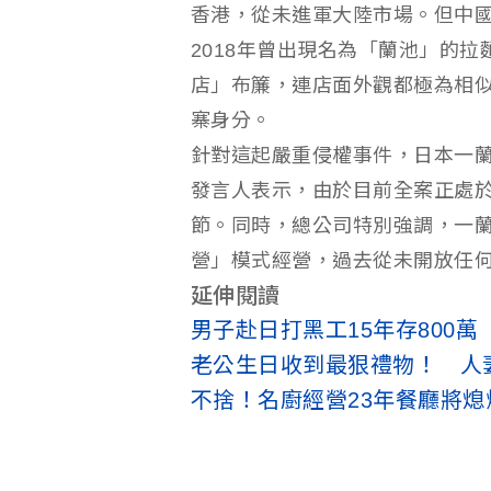
香港，從未進軍大陸市場。但中
2018年曾出現名為「蘭池」的
店」布簾，連店面外觀都極為相
寨身分。
針對這起嚴重侵權事件，日本一
發言人表示，由於目前全案正處
節。同時，總公司特別強調，一
營」模式經營，過去從未開放任何加盟
延伸閱讀
男子赴日打黑工15年存800
老公生日收到最狠禮物！ 人
不捨！名廚經營23年餐廳將