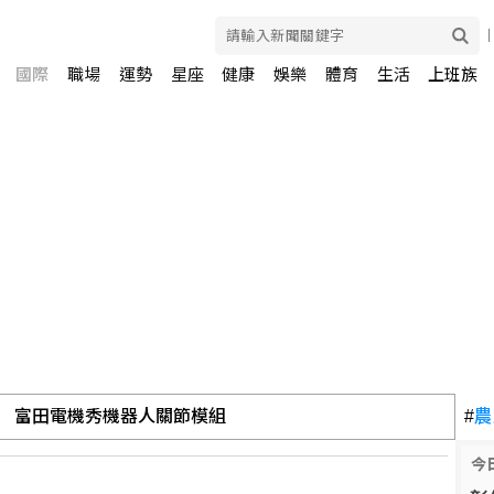
國際
職場
運勢
星座
健康
娛樂
體育
生活
上班族
場 富田電機秀機器人關節模組
#
農
今
5銀2銅 團隊表現超出預期