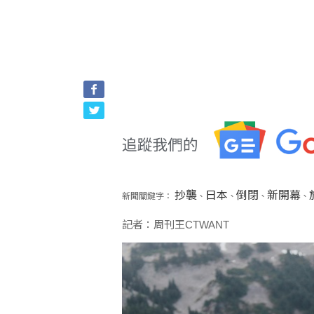
抄襲
日本
倒閉
新開幕
新聞關鍵字：
、
、
、
、
記者：周刊王CTWANT