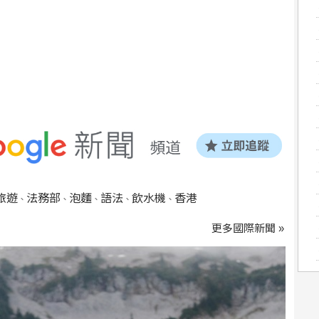
旅遊
法務部
泡麵
語法
飲水機
香港
、
、
、
、
、
更多國際新聞 »