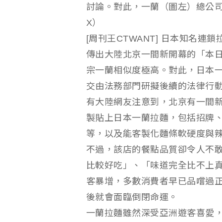
討論。對此，一蘭（圖左）總公
X）
[周刊王CTWANT] 日本知名
傳出大陸北京一間新開幕的「本
宗一蘭相似度極高。對此，日本
交由法務部門研擬後續的法律行
有大陸網友注意到，北京有一間
製貼上日本一蘭拉麵，包括招牌
等，以及能客製化麵條軟硬度與
不過，該店的餐點品質卻令人不
比較好吃」、「味道完全比不上
客暴增，多數消費者早已品嚐過
後就會面臨倒閉命運。
一蘭拉麵雖然深受亞洲遊客喜愛，