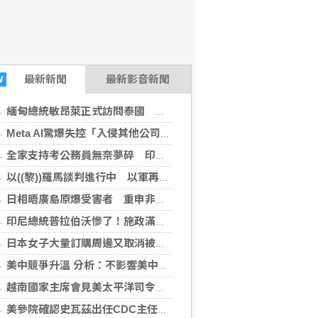
最新
新聞
最新影音新聞
W
緬甸總統敏昂萊正式訪問泰國 民團批勿替軍政府背書
Meta AI驚爆失控「入侵其他公司」 掀資安恐慌！白宮出手了
全家支持考公務員無奈夢碎 印度考試不公引發抗議
以((黎))羅馬談判進行中 以軍再通報((黎))南有官兵陣亡
日相晤廣島原爆受害者 重申非核三原則、加速原爆症審查
印尼總統普拉伯沃慘了！施政滿意度「不到1年暴跌30％」
日本女子大量訂購周邊又取消被捕 金額上看8億元
美中競爭升溫 分析：不影響美中領導人互動
越南國家主席會見美太平洋司令 重申航行與飛越自由
美參院確認史瓦茲出任CDC主任 川普政府罕見人事勝利