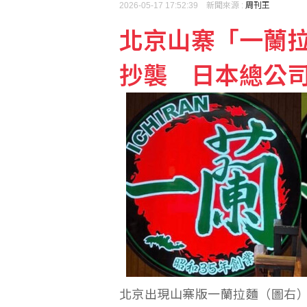
2026-05-17 17:52:39 新聞來源 :
周刊王
北京山寨「一蘭
總統視導漢光演習 登八
抄襲 日本總公
台糖驗出致癌油竟未通報
北京出現山寨版一蘭拉麵（圖右