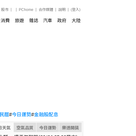
股市
PChome
合作媒體
說明
(登入)
消費
旅遊
雜誌
汽車
政府
大陸
民曆
#
今日運勢
#
金融股配息
日天氣
空氣品質
今日運勢
樂透開獎