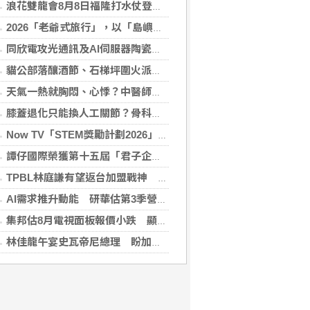
浪花雙龍會8月8日福隆打水仗登場 尚有免費名額快報名，還可抽住宿券！
2026「老爺式旅行」，以「島嶼的弦外之音」為題 帶旅人開箱歌劇院後台、探訪地下舞廳年代及體驗民歌
同欣電攻光通訊及AI伺服器陶瓷基板 明年業績看佳
貓公部落釀酒節、石梯坪圍火派對 分別在中秋與國慶連假登場
天氣一熱就胸悶、心悸？中醫師提醒：高溫讓心臟負擔大增，別輕忽身體警訊
膝蓋退化只能換人工關節？骨科醫師解析「退化性關節炎」治療評估
Now TV「STEM獎勵計劃2026」正式開始｜獲長隆度假區全力支持 推出《主題樂園有趣科學大探索》第二季及「長隆小科學家大獎」
譚仔國際榮獲第十五屆「君子企業獎」 卓越ESG及營商表現備受肯定
TPBL林庭謙有望返台加盟戰神 陳冠全笑稱不是AI嗎
AI需求推升動能 研華估第3季營收雙增、毛利率持穩
集邦估8月電視面板報價小跌 顯示器及NB面板持平
林佳龍午宴史瓦帝尼總理 盼加強各領域雙邊合作