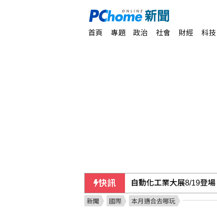
首頁
專題
政治
社會
財經
科技
快訊
自動化工業大展8/19登
新聞
國際
本月適合去哪玩
亞洲花滑錦標賽台灣奪1金