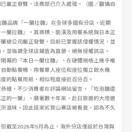
司已嚴正發聲，法務部已介入處理。（圖／翻攝自
連鎖拉麵品牌「一蘭拉麵」在全球多國有分店，近期
日一蘭拉麵」，其商標、裝潢及用餐系統與日本正
一蘭總公司嚴正發聲，目前已掌握該侵權情況，並
動，並強調全球店鋪皆為直營，絕無授權該店。
新開幕的「本日一蘭拉麵」，在硬體規格上幾乎複
、自動點餐機、用餐單人座位和座位獨立飲水機
辣度的點餐用紙，相似程度接近百分百。
敢恭維，不少消費者在評論網站留言，「吃泡麵還
真正的一蘭」。隨著數十年來，赴日旅遊的大陸遊
正宗滋味，因此這家劣質山寨店被看衰，認為不久
但截至2026年5月為止，海外分店僅設於台灣與