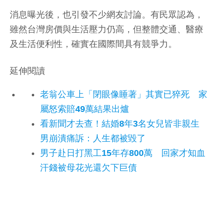
消息曝光後，也引發不少網友討論。有民眾認為，
雖然台灣房價與生活壓力仍高，但整體交通、醫療
及生活便利性，確實在國際間具有競爭力。
延伸閱讀
老翁公車上「閉眼像睡著」其實已猝死 家
屬怒索賠49萬結果出爐
看新聞才去查！結婚8年3名女兒皆非親生
男崩潰痛訴：人生都被毀了
男子赴日打黑工15年存800萬 回家才知血
汗錢被母花光還欠下巨債