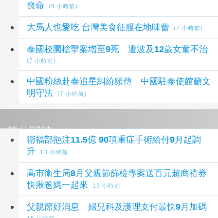
喪命
(6 小時前)
大馬人也愛吃 台灣美食征服在地味蕾
(7 小時前)
泰國校園槍擊案增至9死 遭波及12歲女童不治
(7 小時前)
中國粉絲赴泰追星糾紛頻傳 中國駐泰使館籲文
明守法
(7 小時前)
延伸閱讀
衛福部挹注11.5億 90項重症手術給付9月起調
升
13 小時前
高市衛生局8月父親節篩檢專案送百元超商禮券
快揪爸媽一起來
13 小時前
父親節好消息 婦兒科及護理支付最快9月加碼