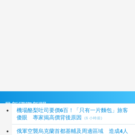
最新國際新聞
機場酪梨吐司要價6百！「只有一片麵包」旅客
傻眼 專家揭高價背後原因
(6 小時前)
俄軍空襲烏克蘭首都基輔及周邊區域 造成4人