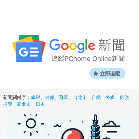
新聞關鍵字：
幸福
、
健保
、
冠軍
、
台北市
、
台鐵
、
外媒
、
房價
、
捷運
、
新北市
、
日本