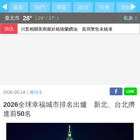
最新
熱門
專題
政治
社會
財經
28°
臺北市
氣象
(
29°
/
27°
)
快訊
川普相關美商擬於格陵蘭鑽油 當局警告未核准
2026-05-18 |
周刊王
2026全球幸福城市排名出爐 新北、台北擠
進前50名