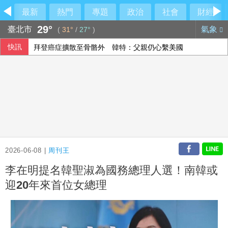
最新
熱門
專題
政治
社會
財經
29°
臺北市
氣象
(
31°
/
27°
)
快訊
拜登癌症擴散至骨骼外 韓特：父親仍心繫美國
里約直升機墜毀 哥倫比亞一家3名女性罹難
2026-06-08 |
周刊王
李在明提名韓聖淑為國務總理人選！南韓或
迎20年來首位女總理