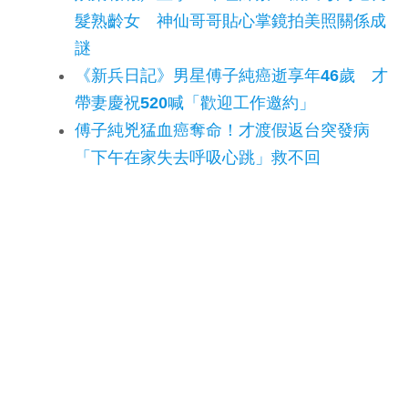
髮熟齡女 神仙哥哥貼心掌鏡拍美照關係成
謎
《新兵日記》男星傅子純癌逝享年46歲 才
帶妻慶祝520喊「歡迎工作邀約」
傅子純兇猛血癌奪命！才渡假返台突發病
「下午在家失去呼吸心跳」救不回