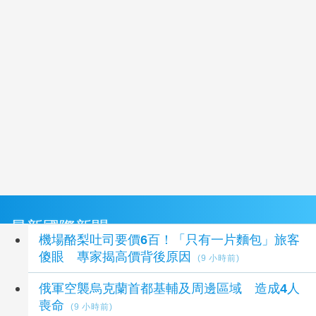
最新國際新聞
機場酪梨吐司要價6百！「只有一片麵包」旅客
傻眼 專家揭高價背後原因
(9 小時前)
俄軍空襲烏克蘭首都基輔及周邊區域 造成4人
喪命
(9 小時前)