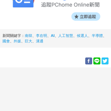
新聞關鍵字：
南韓
、
李在明
、
AI
、
人工智慧
、
候選人
、
半導體
、
國會
、
外媒
、
巨大
、
溝通