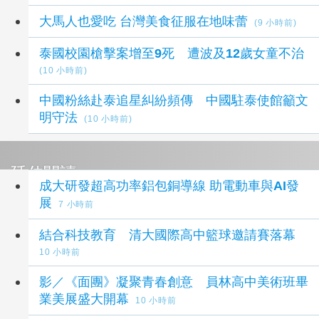
大馬人也愛吃 台灣美食征服在地味蕾
(9 小時前)
泰國校園槍擊案增至9死 遭波及12歲女童不治
(10 小時前)
中國粉絲赴泰追星糾紛頻傳 中國駐泰使館籲文
明守法
(10 小時前)
延伸閱讀
成大研發超高功率鋁包銅導線 助電動車與AI發
展
7 小時前
結合科技教育 清大國際高中籃球邀請賽落幕
10 小時前
影／《面團》凝聚青春創意 員林高中美術班畢
業美展盛大開幕
10 小時前