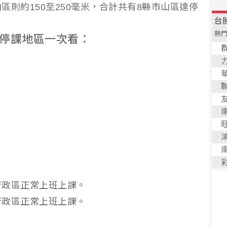
則約150至250毫米，合計共有8縣市山區達停
班停課地區一次看：
行政區正常上班上課。
行政區正常上班上課。