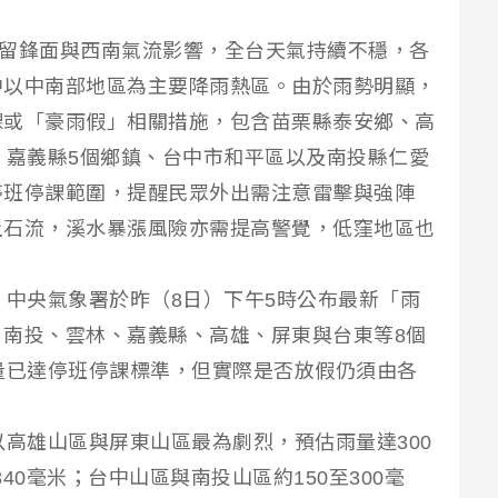
）受滯留鋒面與西南氣流影響，全台天氣持續不穩，各
中以中南部地區為主要降雨熱區。由於雨勢明顯，
課或「豪雨假」相關措施，包含苗栗縣泰安鄉、高
、嘉義縣5個鄉鎮、台中市和平區以及南投縣仁愛
停班停課範圍，提醒民眾外出需注意雷擊與強陣
土石流，溪水暴漲風險亦需提高警覺，低窪地區也
導，中央氣象署於昨（8日）下午5時公布最新「雨
南投、雲林、嘉義縣、高雄、屏東與台東等8個
量已達停班停課標準，但實際是否放假仍須由各
以高雄山區與屏東山區最為劇烈，預估雨量達300
340毫米；台中山區與南投山區約150至300毫