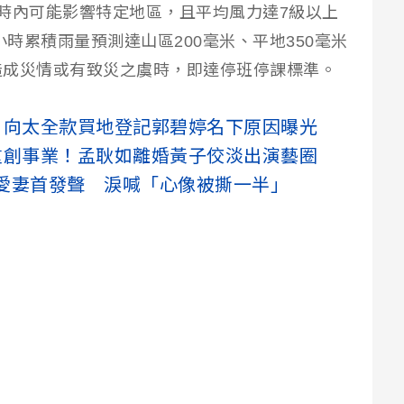
時內可能影響特定地區，且平均風力達7級以上
小時累積雨量預測達山區200毫米、平地350毫米
造成災情或有致災之虞時，即達停班停課標準。
！向太全款買地登記郭碧婷名下原因曝光
重創事業！孟耿如離婚黃子佼淡出演藝圈
愛妻首發聲 淚喊「心像被撕一半」