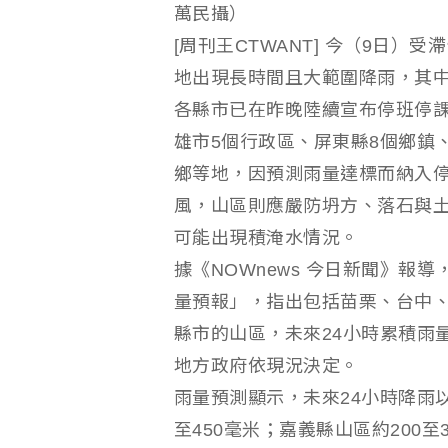
萬民攝）
[周刊王CTWANT] 今（9日
地出現長時間且大範圍降雨，其
各縣市已在昨晚陸續宣布停班停
雄市5個行政區、屏東縣8個鄉鎮
鄉等地，因預測雨量達標而納入
風，山區則應嚴防坍方、落石與
可能出現積淹水情況。
據《NOWnews 今日新聞》報
量預報」，指出包括苗栗、台中、
縣市的山區，未來24小時累積雨
地方政府依現況決定。
雨量預測顯示，未來24小時降雨
至450毫米；嘉義縣山區約200至