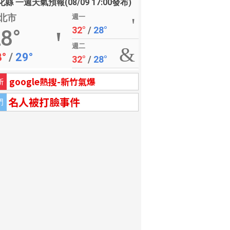
縣 一週天氣預報(08/09 17:00發布)
北市
週一
32°
/
28°
8°
週二
8°
/
29°
32°
/
28°
google熱搜-新竹氣爆
新
名人被打臉事件
門