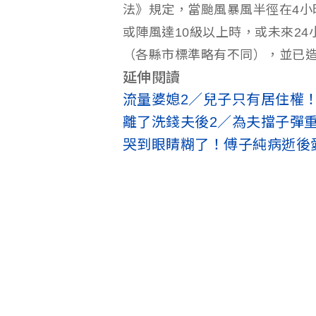
法》規定，當颱風暴風半徑在4小
或陣風達10級以上時，或未來24
（各縣市標準略有不同），並已
延伸閱讀
流量婆媳2／兒子只有居住權
離了洗錢夫後2／為夫擋子彈
哭到眼睛糊了！傅子純病逝後