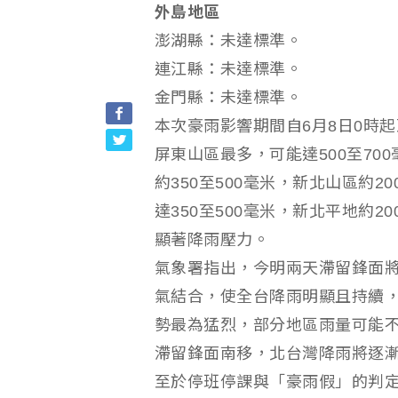
外島地區
澎湖縣：未達標準。
連江縣：未達標準。
金門縣：未達標準。
本次豪雨影響期間自6月8日0時起
屏東山區最多，可能達500至70
約350至500毫米，新北山區約
達350至500毫米，新北平地約
顯著降雨壓力。
氣象署指出，今明兩天滯留鋒面
氣結合，使全台降雨明顯且持續
勢最為猛烈，部分地區雨量可能不
滯留鋒面南移，北台灣降雨將逐
至於停班停課與「豪雨假」的判