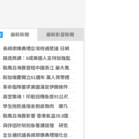
最新
新聞
最新影音新聞
W
長崎原爆典禮台灣待遇惹議 日網友質疑「顧忌中國」
路透民調：6成美國人支持加強監管社群媒體公司
颱風白海豚登陸中國浙江 最大風力14級
新加坡慶獨立61週年 萬人齊聚體育場強調國家敘事
革命衛隊要求美國滿足伊朗條件 否則不開放荷莫茲海峽
高空驚魂！印航班機急墜91公尺釀17人傷 傳機長「藥物檢測陽性」
學生拖熊進宿舍剝皮取肉 康乃爾大學新規禁校內處理野味
颱風白海豚影響 香港氣溫39.8度破歷史紀錄
與伴侶吵架別急著講道理 研究曝「摸1部位3分鐘」幸福感增5成
全台連抗議長崎原爆典禮矮化台灣 質疑中國施壓