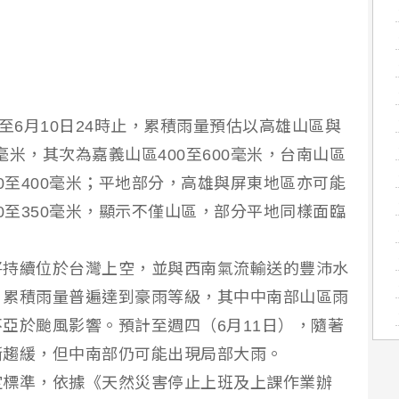
至6月10日24時止，累積雨量預估以高雄山區與
0毫米，其次為嘉義山區400至600毫米，台南山區
200至400毫米；平地部分，高雄與屏東地區亦可能
200至350毫米，顯示不僅山區，部分平地同樣面臨
將持續位於台灣上空，並與西南氣流輸送的豐沛水
，累積雨量普遍達到豪雨等級，其中中南部山區雨
亞於颱風影響。預計至週四（6月11日），隨著
漸趨緩，但中南部仍可能出現局部大雨。
定標準，依據《天然災害停止上班及上課作業辦