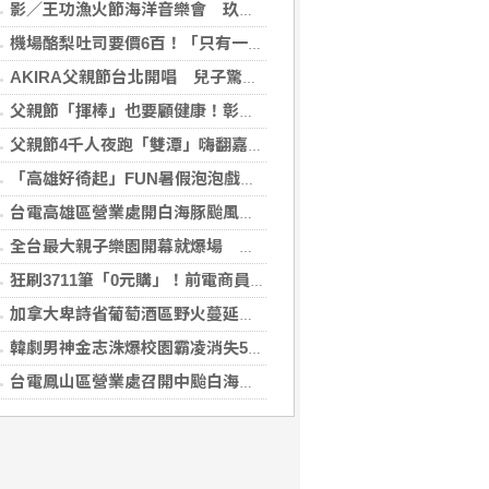
影／王功漁火節海洋音樂會 玖壹壹壓軸、煙火嗨翻王功漁港
機場酪梨吐司要價6百！「只有一片麵包」旅客傻眼 專家揭高價背後原因
AKIRA父親節台北開唱 兒子驚喜獻聲「爸爸I Love You」
父親節「揮棒」也要顧健康！彰基現身原民壘球賽
父親節4千人夜跑「雙潭」嗨翻嘉義 黃敏惠鳴槍：運動打造幸福城市
「高雄好徛起」FUN暑假泡泡戲水樂園開張囉
台電高雄區營業處開白海豚颱風災害整備會議
全台最大親子樂園開幕就爆場 首日3萬人湧入、輕軌人次暴增20倍
狂刷3711筆「0元購」！前電商員工鑽漏洞 家中倉庫塞滿1143件家電
加拿大卑詩省葡萄酒區野火蔓延 數千居民撤離
韓劇男神金志洙爆校園霸凌消失5年 轉戰菲律賓近況曝光
台電鳳山區營業處召開中颱白海豚整備會議