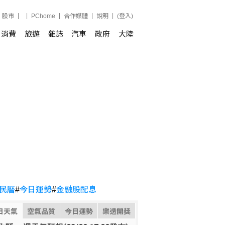
股市
PChome
合作媒體
說明
(登入)
消費
旅遊
雜誌
汽車
政府
大陸
民曆
#
今日運勢
#
金融股配息
日天氣
空氣品質
今日運勢
樂透開獎