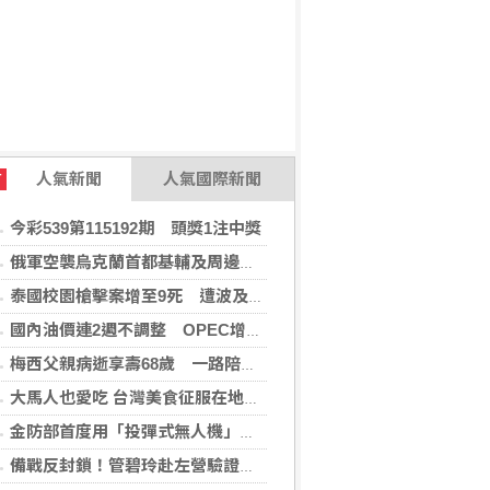
人氣新聞
人氣國際新聞
T
今彩539第115192期 頭獎1注中獎
俄軍空襲烏克蘭首都基輔及周邊區域 造成4人喪命
泰國校園槍擊案增至9死 遭波及12歲女童不治
國內油價連2週不調整 OPEC增產國際油價跌
梅西父親病逝享壽68歲 一路陪伴兒子闖蕩足壇
大馬人也愛吃 台灣美食征服在地味蕾
金防部首度用「投彈式無人機」火力圍剿敵軍
備戰反封鎖！管碧玲赴左營驗證海巡平戰轉換