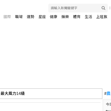
國際
職場
運勢
星座
健康
娛樂
體育
生活
上班族
油 自主進口黃豆產製成品油
#
農
今
萬人齊聚體育場強調國家敘事