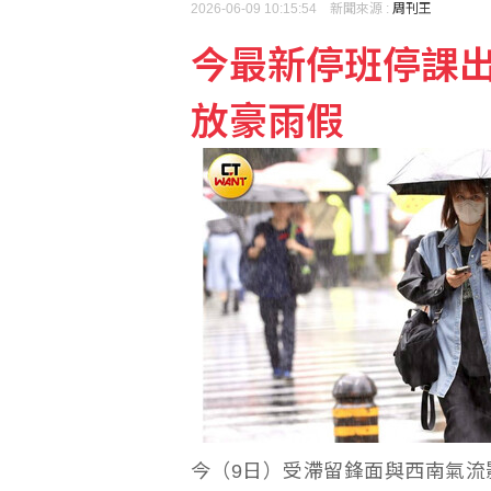
2026-06-09 10:15:54 新聞來源 :
周刊王
今最新停班停課出
長崎原爆典禮台灣待遇惹
放豪雨假
颱風白海豚登陸中國浙江 
今（9日）受滯留鋒面與西南氣流