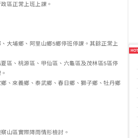
行政區正常上班上課。
、大埔鄉、阿里山鄉5鄉停班停課。其餘正常上
HO
夏區、桃源區、甲仙區、六龜區及茂林區5區停
課。
家鄉、來義鄉、泰武鄉、春日鄉、獅子鄉、牡丹鄉
觀察山區實際降雨情形檢討。