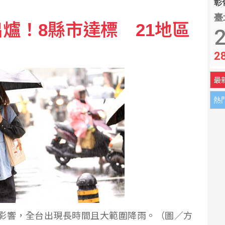
彰化
臺
爐！8縣市達標 21地區
議 日網友質疑「顧忌中國」
2
2
最大風力14級
最
熱
影響，全台出現長時間且大範圍降雨。（圖／方