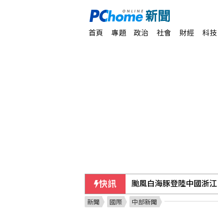
首頁
專題
政治
社會
財經
科技
快訊
台糖：下半年停購外購粗
新聞
國際
中部新聞
新加坡慶獨立61週年 