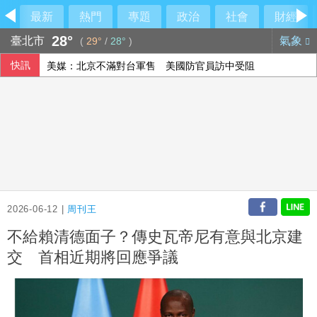
最新
熱門
專題
政治
社會
財經
28°
臺北市
氣象
(
29°
/
28°
)
快訊
美媒：北京不滿對台軍售 美國防官員訪中受阻
美公布就業報告前夕 美股多收黑
伊朗擬禁美以船隻過海峽 國際油價大漲逾3美元
2026-06-12 |
周刊王
不給賴清德面子？傳史瓦帝尼有意與北京建
交 首相近期將回應爭議