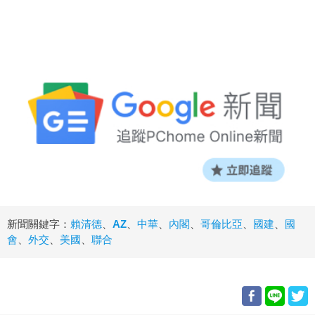
新聞關鍵字：
賴清德
、
AZ
、
中華
、
內閣
、
哥倫比亞
、
國建
、
國
會
、
外交
、
美國
、
聯合