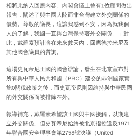
相將此納入回應內容。內閣會議上曾有1位顧問做出
報告，闡述了與中國大陸而非台灣建立外交關係的
優勢。尊敬的議長，這讓我感到不安，因為就我個
人的了解，我國一直與台灣保持著外交關係。」對
此，戴羅素預計將在未來數天內，回應德拉米尼及
其他國會議員的質詢。
這場史瓦帝尼王國的國會辯論，發生在北京宣布對
所有與中華人民共和國（PRC）建交的非洲國家實
施0關稅政策之後，而史瓦帝尼則因維持與中華民國
的外交關係而被排除在外。
報導補充，戴羅素希望該王國與中國接觸，以期建
立外交關係。但史瓦帝尼始終被北京指控違反1971
年聯合國安全理事會第2758號決議（United