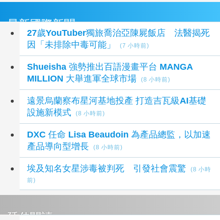
最新國際新聞
27歲YouTuber獨旅喬治亞陳屍飯店 法醫揭死
因「未排除中毒可能」
(7 小時前)
Shueisha 強勢推出百語漫畫平台 MANGA
MILLION 大舉進軍全球市場
(8 小時前)
遠景烏蘭察布星河基地投產 打造吉瓦級AI基礎
設施新模式
(8 小時前)
DXC 任命 Lisa Beaudoin 為產品總監，以加速
產品導向型增長
(8 小時前)
埃及知名女星涉毒被判死 引發社會震驚
(8 小時
前)
延伸閱讀