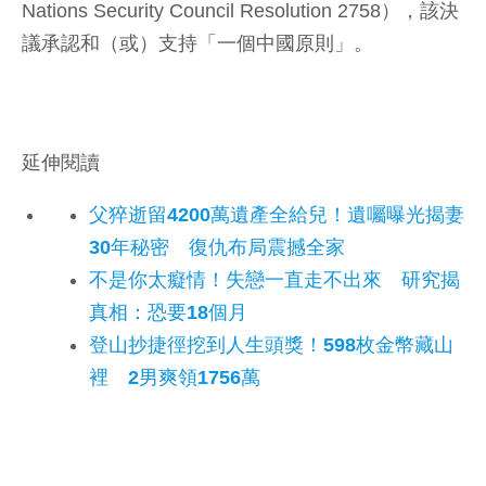
Nations Security Council Resolution 2758），該決
議承認和（或）支持「一個中國原則」。
延伸閱讀
父猝逝留4200萬遺產全給兒！遺囑曝光揭妻
30年秘密 復仇布局震撼全家
不是你太癡情！失戀一直走不出來 研究揭
真相：恐要18個月
登山抄捷徑挖到人生頭獎！598枚金幣藏山
裡 2男爽領1756萬