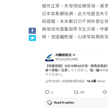
維持正常，未發現設備受損、異
日本氣象廳強調，此次地震並未
局提醒，未來數日仍不排除發生
崩塌或地面龜裂等次生災害，呼
線，並遠離懸崖、山坡等高風險