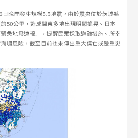
區16日晚間發生規模5.5地震，由於震央位於茨城縣
約50公里，造成關東多地出現明顯搖晃。日本
「緊急地震速報」，提醒民眾採取避難措施。所幸
發海嘯風險，截至目前也未傳出重大傷亡或嚴重災