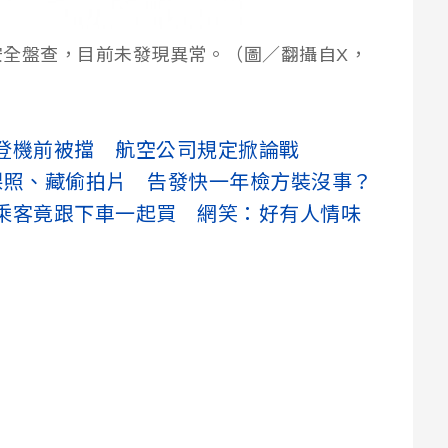
安全盤查，目前未發現異常。（圖／翻攝自X，
登機前被擋 航空公司規定掀論戰
裸照、藏偷拍片 告發快一年檢方裝沒事？
乘客竟跟下車一起買 網笑：好有人情味