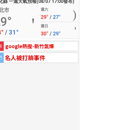
縣 一週天氣預報(08/07 17:00發布)
北市
週六
29°
/
27°
9°
週日
8°
/
31°
30°
/
29°
google熱搜-新竹氣爆
新
名人被打臉事件
門