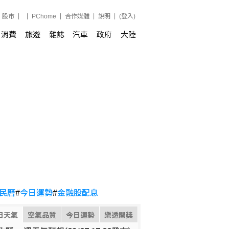
股市
PChome
合作媒體
說明
(登入)
消費
旅遊
雜誌
汽車
政府
大陸
民曆
#
今日運勢
#
金融股配息
日天氣
空氣品質
今日運勢
樂透開獎