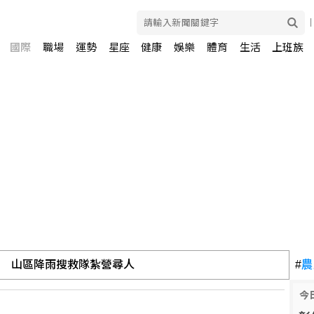
國際
職場
運勢
星座
健康
娛樂
體育
生活
上班族
聯 山區降雨搜救隊紮營尋人
#
農
平權 邀身障、親子看球
今