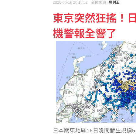
閎康7月營收創新高 A
2026-06-16 20:16:52 新聞來源 :
周刊王
東京突然狂搖！日
林佳龍午宴美智庫訪團 
機警報全響了
日本關東地區16日晚間發生規模