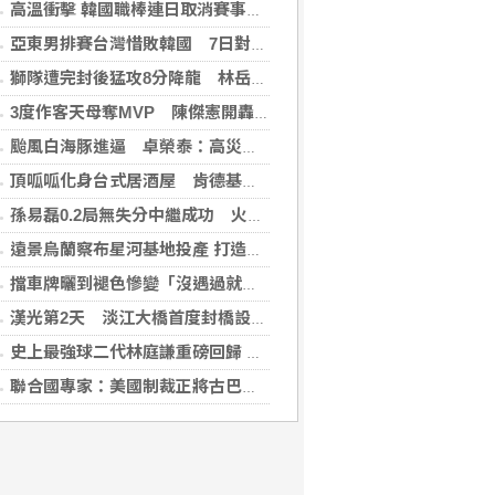
高溫衝擊 韓國職棒連日取消賽事、11日起晚間7時開打
亞東男排賽台灣惜敗韓國 7日對戰日本拚4強
獅隊遭完封後猛攻8分降龍 林岳平：總是要發揮
3度作客天母奪MVP 陳傑憲開轟擊退雙殺心魔
颱風白海豚進逼 卓榮泰：高災害潛勢區加強預防性整備
頂呱呱化身台式居酒屋 肯德基聯名EVA攻漫迷
孫易磊0.2局無失分中繼成功 火腿擊敗軟銀
遠景烏蘭察布星河基地投產 打造吉瓦級AI基礎設施新模式
擋車牌曬到褪色慘變「沒遇過就好了」！崔始源親朝聖崩潰喊：記得常換照片
漢光第2天 淡江大橋首度封橋設3防線阻敵直衝中樞
史上最強球二代林庭謙重磅回歸 林庭謙可否取代雙林成為戰神吸鈔機?
聯合國專家：美國制裁正將古巴推入全面危機