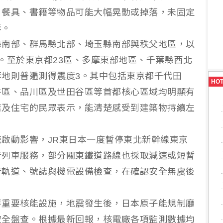
、餐具、書籍等物品可能大幅晃動或掉落，未固定
形。
縣南部、群馬縣北部、埼玉縣南部與秩父地區，以
。至於東京都23區、多摩東部地區、千葉縣西北
地則普遍測得震度3。其中包括東京都千代田
HO
谷區、品川區及世田谷區等首都核心區域均明顯有
店及住宅的民眾表示，能清楚感受到建築物持續左
啟動影響，JR東日本一度暫停東北新幹線東京
行列車服務，部分關東鐵道路線也採取減速或短暫
行軌道、號誌與機電設備檢查，在確認安全無虞後
等重要核能設施，地震發生後，日本原子能規制廳
安全盤查。根據最新回報，核電廠各項監測數據均