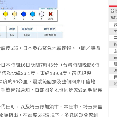
震度5弱，日本發布緊急地震速報。（圖／翻攝
日本時間16日晚間7時46分（台灣時間晚間6時
為北緯36.1度、東經139.9度，芮氏規模
源深度約50公里，震感範圍擴及整個關東甲信地
到手機警報通知，首都圈多地也同步感受到明顯晃
千代田町，以及埼玉縣加須市、本庄市、埼玉美里
象廳指出，在震度5弱環境下，多數民眾會感到