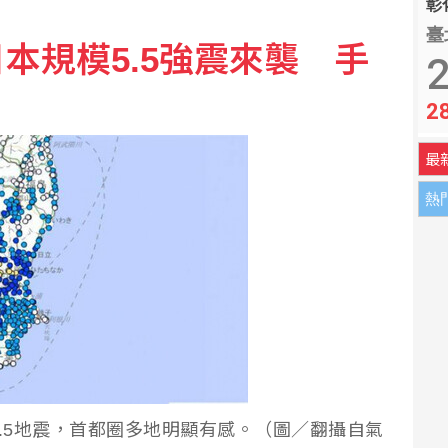
彰化
I升級和半導體先進製程驅動
臺
本規模5.5強震來襲 手
2
強調台灣是不可或缺夥伴
2
最
熱
5.5地震，首都圈多地明顯有感。（圖／翻攝自氣