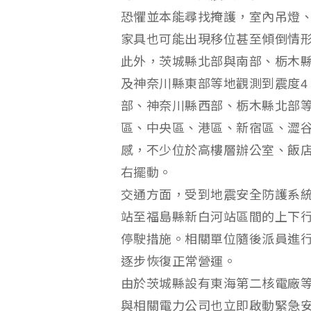
恐懼並本能尋找掩護，室內吊燈
家具也可能出現移位甚至傾倒情
此外，茨城縣北部與南部、栃木
及神奈川縣東部等地觀測到震度4
部、神奈川縣西部、栃木縣北部等
區、中央區、港區、新宿區、澀
感，不少位於高樓層辦公室、飯
右擺動。
交通方面，受到地震安全防護系統
站至福島縣新白河站區間的上下
停駛措施。相關單位隨後派員進
逐步恢復正常營運。
由於茨城縣設有東海第二核電廠
與相關電力公司也立即啟動緊急