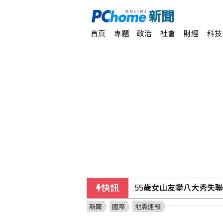
首頁
專題
政治
社會
財經
科技
55歲女山友攀八大秀失
快訊
富邦人壽攜手悍將推觀賽
新聞
國際
地震速報