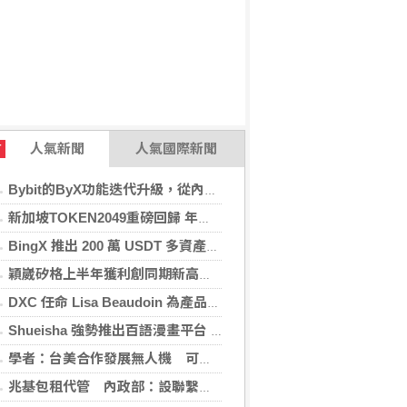
人氣新聞
人氣國際新聞
T
Bybit的ByX功能迭代升級，從內容平台全面進化為社交交易樞紐，新增多項特色功能
新加坡TOKEN2049重磅回歸 年度行業頂級盛會再度啟幕
BingX 推出 200 萬 USDT 多資產交易活動，聚焦當前最受關注的市場趨勢
穎崴矽格上半年獲利創同期新高 AI先進製程需求帶動
DXC 任命 Lisa Beaudoin 為產品總監，以加速產品導向型增長
Shueisha 強勢推出百語漫畫平台 MANGA MILLION 大舉進軍全球市場
學者：台美合作發展無人機 可降對中依賴強化嚇阻
兆基包租代管 內政部：設聯繫諮詢窗口統一受理