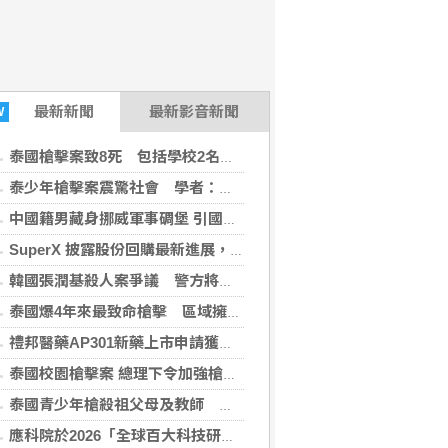
最新
新聞
最新影音新聞
W
泰國槍擊案致8死 包括學校2名教師3名職員
泰少年槍擊案震驚社會 學者：多重因素交織極端暴力
中國籍男藏身挪威軍事碉堡 引國安疑慮遭驅逐
SuperX 披露股份回購最新進展，新一輪迴購落地堅定長期價值成長信心
韓國張潤基殺人案爭議 警方將導入親屬迴避制
泰國爆4年來最致命槍擊 區域擁槍率最高國家頻傳槍響
禮邦醫藥AP301新藥上市申請獲國家藥監局受理
泰國校園槍擊案 總理下令加強槍枝管制
泰國青少年槍殺祖父母及教師 總理：嫌犯承受學業壓力
應科院於2026「全球百大科技研發獎」中創亞洲最佳成績 三項技術榮膺全球百大創新獎項