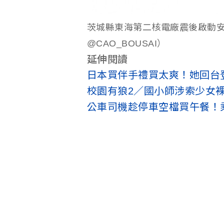
茨城縣東海第二核電廠震後啟動
@CAO_BOUSAI）
延伸閱讀
日本買伴手禮買太爽！她回台
校園有狼2／國小師涉索少女
公車司機趁停車空檔買午餐！