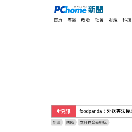
首頁
專題
政治
社會
財經
科技
快訊
富采第2季售廠挹注獲利
新聞
國際
本月適合去哪玩
泰國校園槍擊案釀5死 