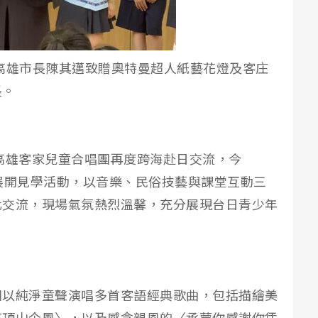
高雄市長陳其邁致贈奧特曼超人紙藝花燈及客庄
長。
】高雄客家兒童合唱團再度跨海赴日交流，今
展開見學活動，以音樂、民俗技藝與課堂互動三
化交流，現場氣氛熱烈溫馨，充分展現台日青少年
團以純淨童聲演唱多首客語經典歌曲，包括描繪美