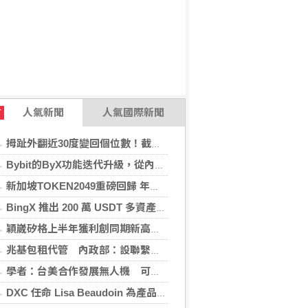
人氣新聞
人氣國際新聞
T
拇趾外翻近30度變回個位數！截骨矯正助重返登山活動
Bybit的ByX功能迭代升級，從內容平台全面進化為社交交易樞紐，新增多項特色功能
新加坡TOKEN2049重磅回歸 年度行業頂級盛會再度啟幕
BingX 推出 200 萬 USDT 多資產交易活動，聚焦當前最受關注的市場趨勢
穎崴矽格上半年獲利創同期新高 AI先進製程需求帶動
兆基包租代管 內政部：設聯繫諮詢窗口統一受理
學者：台美合作發展無人機 可降對中依賴強化嚇阻
DXC 任命 Lisa Beaudoin 為產品總監，以加速產品導向型增長