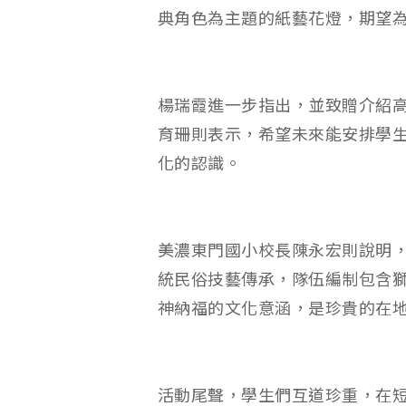
典角色為主題的紙藝花燈，期望
楊瑞霞進一步指出，並致贈介紹
育珊則表示，希望未來能安排學
化的認識。
美濃東門國小校長陳永宏則說明
統民俗技藝傳承，隊伍編制包含
神納福的文化意涵，是珍貴的在
活動尾聲，學生們互道珍重，在