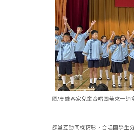
圖/高雄客家兒童合唱團帶來一連
課堂互動同樣精彩，合唱團學生