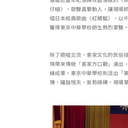
濃龍肚童年記憶與校園情感的〈
仔細〉，歌聲真摯動人，讓現場
唱日本經典歌曲〈紅蜻蜓〉，以
獲得東京中華學校師生熱烈掌聲
除了歌唱交流，客家文化的民俗
隊帶來傳統「客家方口獅」演出
練成果。東京中華學校則派出「
陣，鑼鼓喧天、氣勢磅礡，現場