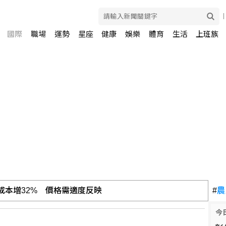
國際
職場
運勢
星座
健康
娛樂
體育
生活
上班族
 估第3季營收下滑
#
農
今
遇害教師家屬得知噩耗悲痛欲絕