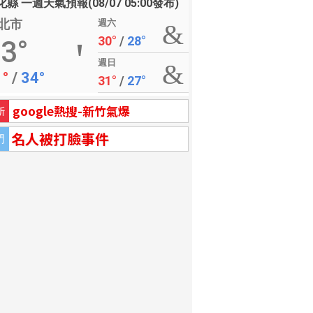
縣 一週天氣預報(08/07 05:00發布)
北市
週六
30°
/
28°
3°
週日
1°
/
34°
31°
/
27°
google熱搜-新竹氣爆
新
名人被打臉事件
門