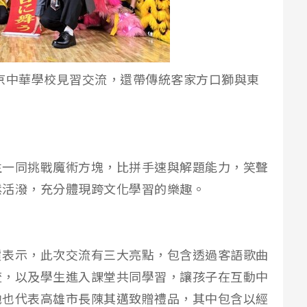
京中華學校見習交流，還帶傳統客家方口獅與東
。
生一同挑戰魔術方塊，比拼手速與解題能力，笑聲
鬆活潑，充分體現跨文化學習的樂趣。
霞表示，此次交流有三大亮點，包含透過客語歌曲
流，以及學生進入課堂共同學習，讓孩子在互動中
她也代表高雄市長陳其邁致贈禮品，其中包含以經