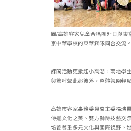
圖/高雄客家兒童合唱團赴日與東
京中華學校的東華獅隊同台交流
課間活動更掀起小高潮，兩地學
與驚呼聲此起彼落，整體氛圍輕
高雄市客家事務委員會主委楊瑞
傳遞文化之美、雙方獅隊技藝交
培養尊重多元文化與國際視野。