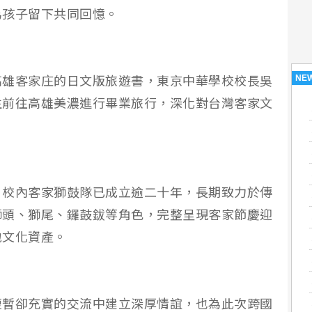
為孩子留下共同回憶。
NE
高雄客家庄的日文版旅遊書，東京中華學校校長吳
生前往高雄美濃進行畢業旅行，深化對台灣客家文
，校內客家獅鼓隊已成立逾二十年，長期致力於傳
獅頭、獅尾、鑼鼓鈸等角色，完整呈現客家節慶迎
地文化資產。
短暫卻充實的交流中建立深厚情誼，也為此次跨國