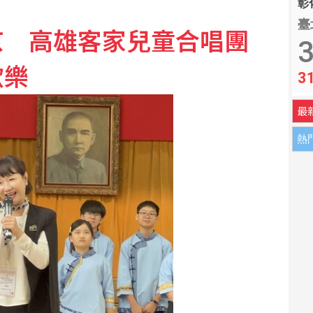
彰化
臺
京 高雄客家兒童合唱團
多收跌
3
歡樂
3
法後成本增32% 價格需適度反映
最
熱