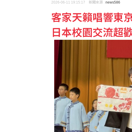
2026-06-11 19:15:17 新聞來源 :
news586
客家天籟唱響東
中東和平希望蒙塵 亞股
日本校園交流超
foodpanda：外送專