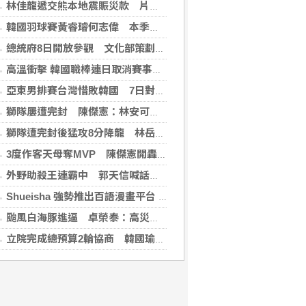
林佳龍遞交熊本地震賑災款 片山和之：患難見真情
韓國羽球賽黃睿璿何志偉 本季首闖超級賽男雙8強
總統府8日開放參觀 文化部策劃科幻漫畫特展
高溫衝擊 韓國職棒連日取消賽事、11日起晚間7時開打
亞東男排賽台灣惜敗韓國 7日對戰日本拚4強
獅隊屢遭完封 陳傑憲：林安可這種天才也願改變
獅隊遭完封後猛攻8分降龍 林岳平：總是要發揮
3度作客天母奪MVP 陳傑憲開轟擊退雙殺心魔
外野助殺王連霸中 郭天信喊話挑戰生涯百助殺
Shueisha 強勢推出百語漫畫平台 MANGA MILLION 大舉進軍全球市場
颱風白海豚進逼 卓榮泰：高災害潛勢區加強預防性整備
立院完成總預算2輪協商 韓國瑜：下週進行後續處理