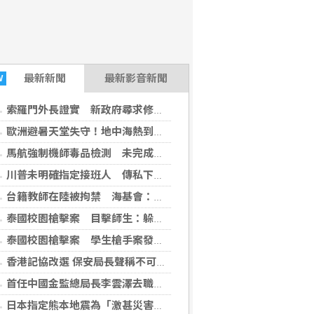
最新
新聞
最新影音新聞
W
索羅門外長證實 新政府尋求修復與美澳等傳統盟邦關係
歐洲避暑天堂失守！地中海熱到像溫泉 海水飆高8℃遊客傻眼：無法消暑
馬航強制機師毒品檢測 未完成不得執行飛航任務
川普未明確指定接班人 傳私下挺范斯角逐2028
台籍教師在陸被拘禁 海基會：恐涉及宗教因素
泰國校園槍擊案 目擊師生：躲教室堵門驚恐落淚
泰國校園槍擊案 學生槍手案發前槍殺祖父母
香港記協改選 保安局長聲稱不可勾結外國勢力
首任中國金監總局長李雲澤去職 證實涉嚴重違紀違法
日本指定熊本地震為「激甚災害」 擴大國家重建補助