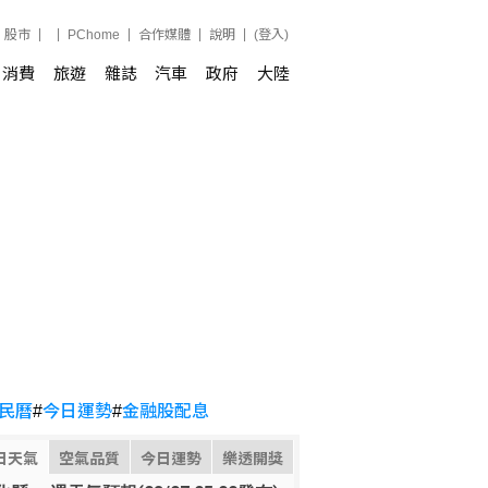
股市
PChome
合作媒體
說明
(登入)
消費
旅遊
雜誌
汽車
政府
大陸
民曆
#
今日運勢
#
金融股配息
日天氣
空氣品質
今日運勢
樂透開獎