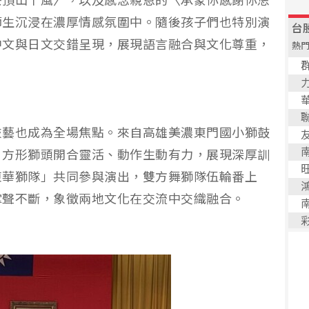
茶頂山个風〉，以及感念親恩的〈承蒙你感謝你恁
師生沉浸在濃厚情感氛圍中。隨後孩子們也特別演
中文與日文交錯呈現，展現語言融合與文化尊重，
。
技藝也成為全場焦點。來自高雄美濃東門國小獅鼓
，方形獅頭開合靈活、動作生動有力，展現深厚訓
東華獅隊」共同參與演出，雙方舞獅隊伍輪番上
掌聲不斷，象徵兩地文化在交流中交織融合。