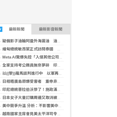
最新
新聞
最新影音新聞
W
疑俄影子油輪阿曼外海漏油 油污正擴大生態受威脅
緬甸總統敏昂萊正式訪問泰國 民團批勿替軍政府背書
Meta AI驚爆失控「入侵其他公司」 掀資安恐慌！白宮出手了
全家支持考公務員無奈夢碎 印度考試不公引發抗議
以((黎))羅馬談判進行中 以軍再通報((黎))南有官兵陣亡
日相晤廣島原爆受害者 重申非核三原則、加速原爆症審查
印尼總統普拉伯沃慘了！施政滿意度「不到1年暴跌30％」
日本女子大量訂購周邊又取消被捕 金額上看8億元
美中競爭升溫 分析：不影響美中領導人互動
越南國家主席會見美太平洋司令 重申航行與飛越自由