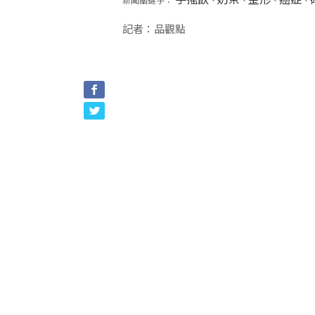
新聞關鍵字：
、
、
、
、
記者：品觀點