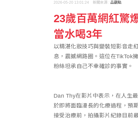
2026-05-20 13:01:24 新聞來源 :
品觀點
23歲百萬網紅驚
梅西梅開二度 登北美聯
當水喝3年
參訪亞創中心 劉建國：
以精湛化妝技巧與變裝短影音走紅的
息，震撼網路圈。這位在TikTo
粉絲坦承自己不幸確診的事實。
Dan Thy在影片中表示，在人
於即將面臨漫長的化療過程，預
接受治療前，拍攝影片紀錄目前