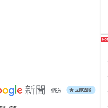
HO
確診
精湛