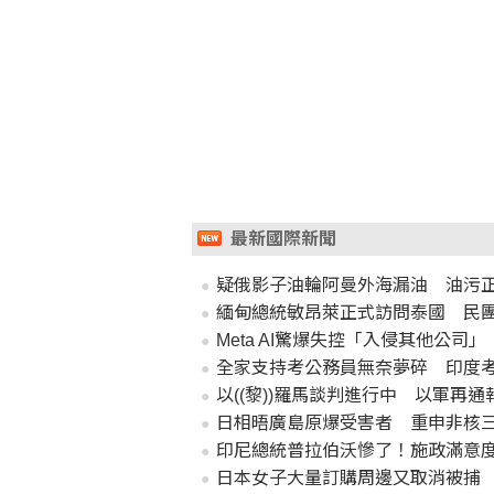
最新國際新聞
疑俄影子油輪阿曼外海漏油 油污
緬甸總統敏昂萊正式訪問泰國 民
Meta AI驚爆失控「入侵其他公
全家支持考公務員無奈夢碎 印度
以((黎))羅馬談判進行中 以軍再通報
日相晤廣島原爆受害者 重申非核
印尼總統普拉伯沃慘了！施政滿意度
日本女子大量訂購周邊又取消被捕 