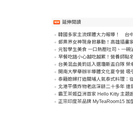
延伸閱讀
韓國多家主流媒體大力報導！ 台
郵票界女神現身掀暴動！高雄插畫家R
元智學生美食 一口熱壓吐司、一碗
早餐吃錯小心越吃越累！營養師點名
台美混血黃鈞廷入選瓊斯盃白隊 榮
開南大學舉辦半導體文化夏令營 吸
泰籍媳婦打造關埔人氣泰式料理：從
北港平價炸物老店深耕二十多年 連
霸王茶姬亞洲首家 Hello Kitty 
正宗印度茶品牌 MyTeaRoom1