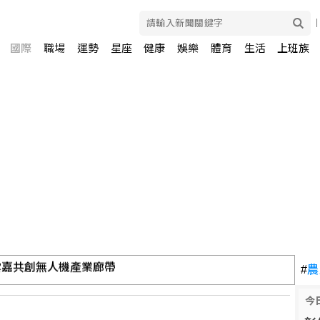
國際
職場
運勢
星座
健康
娛樂
體育
生活
上班族
數收跌
#
農
今
市府忙「研究台南」