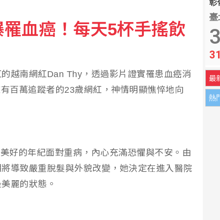
彰化
臺
爆罹血癌！每天5杯手搖飲
賽盃歷史進球王
3
3
雲嘉共創無人機產業廊帶
越南網紅Dan Thy，透過影片證實罹患血癌消
最
k擁有百萬追蹤者的23歲網紅，神情明顯憔悴地向
熱
生最美好的年紀面對重病，內心充滿恐懼與不安。由
期將導致嚴重脫髮與外貌改變，她決定在進入醫院
最美麗的狀態。