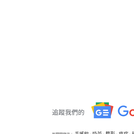
手搖飲
奶茶
整形
癌症