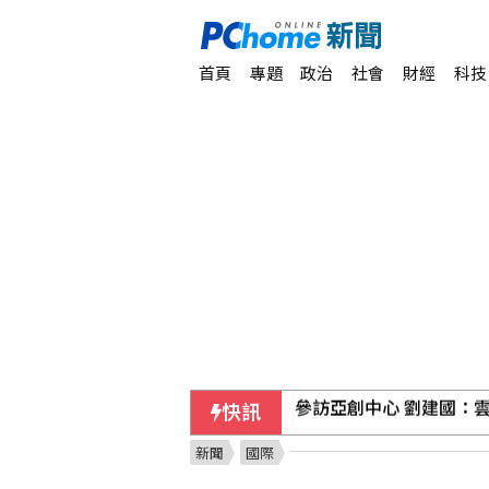
首頁
專題
政治
社會
財經
科技
快訊
AI前景疑慮衝擊 日經指
新聞
國際
法律諮詢掛蛋！綠營酸中