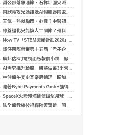
貓公部落釀酒節、石梯坪圍火派對 分別在中秋與國慶連假登場
同欣電攻光通訊及AI伺服器陶瓷基板 明年業績看佳
天氣一熱就胸悶、心悸？中醫師提醒：高溫讓心臟負擔大增，別輕忽身體警訊
膝蓋退化只能換人工關節？骨科醫師解析「退化性關節炎」治療評估
Now TV「STEM獎勵計劃2026」正式開始｜獲長隆度假區全力支持 推出《主題樂園有趣科學大探索》第二季及「長隆小科學家大獎」
譚仔國際榮獲第十五屆「君子企業獎」 卓越ESG及營商表現備受肯定
集邦估8月電視面板報價小跌 顯示器及NB面板持平
AI需求推升動能 研華估第3季營收雙增、毛利率持穩
林佳龍午宴史瓦帝尼總理 盼加強各領域雙邊合作
隨著Bybit Payments GmbH獲得電子貨幣機構牌照，Bybit.eu進一步拓展其在歐洲的業務布局
SpaceX火箭殘骸據信撞擊月球 無即時畫面暫難確認
味全龍教練彼得森陪妻暫離 開啟台美往返模式