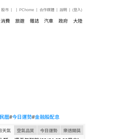
股市
PChome
合作媒體
說明
(登入)
消費
旅遊
雜誌
汽車
政府
大陸
民曆
#
今日運勢
#
金融股配息
日天氣
空氣品質
今日運勢
樂透開獎