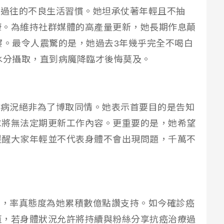
反省過往的不良生活習慣。她坦承仗著年輕且不抽
康。為維持社群媒體的高產量更新，她長期作息顛
寢。最令人震驚的是，她過去3年幾乎完全不喝白
水分攝取，直到病魔降臨才後悔莫及。
公開病況絕非為了博取同情。她表示首要目的是告知
求將無法定期更新工作內容。更重要的是，她希望
提醒大家年輕並不代表身體不會出現問題，千萬不
經歷，率真態度為她累積數億點讚支持。如今確診癌
魔，若身體狀況允許將持續與粉絲分享抗癌治療過