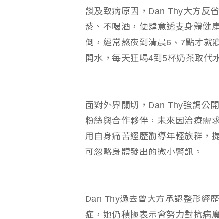
談及致病原因，Dan Thy大方
菸、不喝酒，便肆意透支身體健
倒，經常熬夜到清晨6、7點才就
開水，每天狂喝4到5杯奶茶取代
面對外界關切，Dan Thy強調
粉絲與合作夥伴，未來因治療需
用自身痛苦經歷勸導年輕族群，
可忽略身體發出的微小警訊。
Dan Thy過去曾大方承認整形
症，她仍積極表示會努力對抗病