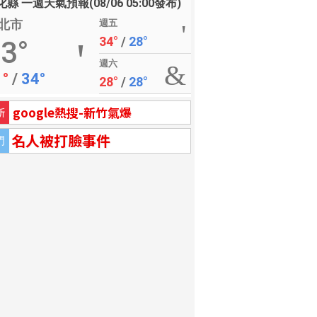
縣 一週天氣預報(08/06 05:00發布)
北市
週五
34°
/
28°
3°
週六
1°
/
34°
28°
/
28°
google熱搜-新竹氣爆
新
名人被打臉事件
門