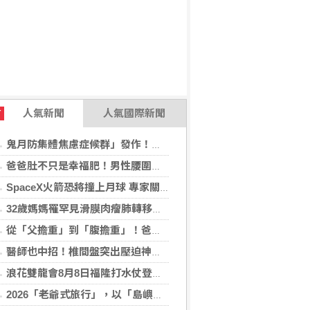
人氣新聞
人氣國際新聞
T
鬼月防集體焦慮症候群」發作！醫揭：安度民俗月2大「認知調適」對策
爸爸肚不只是幸福肥！男性腰圍逾90公分 醫籲留意脂肪肝風險
SpaceX火箭恐將撞上月球 專家關注衝擊後果
32歲媽媽罹罕見滑膜肉瘤肺轉移！立體定位精準放療SBRT，控制轉移病灶
從「父擔重」到「腹擔重」！爸爸肚恐暗藏中年男性健康危機
醫師也中招！椎間盤突出壓迫神經 微創內視鏡手術助重返正常生活
浪花雙龍會8月8日福隆打水仗登場 尚有免費名額快報名，還可抽住宿券！
2026「老爺式旅行」，以「島嶼的弦外之音」為題 帶旅人開箱歌劇院後台、探訪地下舞廳年代及體驗民歌