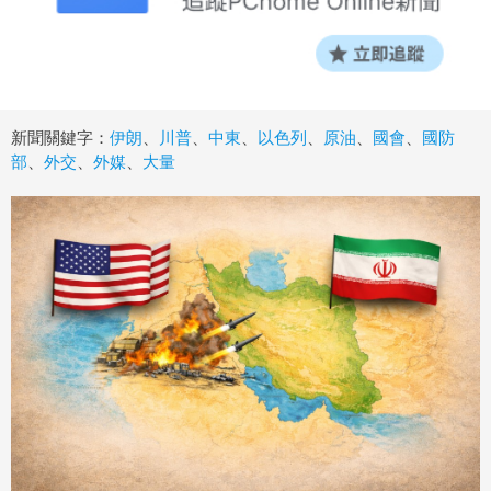
新聞關鍵字：
伊朗
、
川普
、
中東
、
以色列
、
原油
、
國會
、
國防
部
、
外交
、
外媒
、
大量