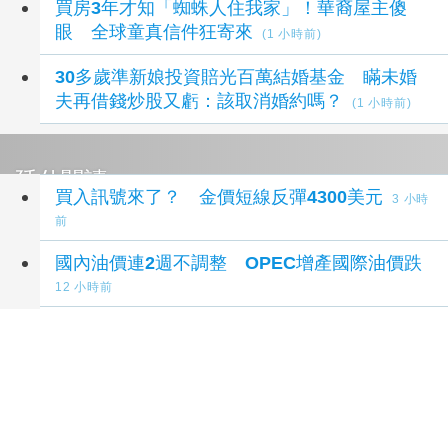
買房3年才知「蜘蛛人住我家」！華裔屋主傻
眼 全球童真信件狂寄來
(1 小時前)
30多歲準新娘投資賠光百萬結婚基金 瞞未婚
夫再借錢炒股又虧：該取消婚約嗎？
(1 小時前)
延伸閱讀
買入訊號來了？ 金價短線反彈4300美元
3 小時
前
國內油價連2週不調整 OPEC增產國際油價跌
12 小時前
川普相關美商擬於格陵蘭鑽油 當局警告未核
准
13 小時前
對俄制裁再加碼！美參院壓倒性通過法案 眾院
成下一關
19 小時前