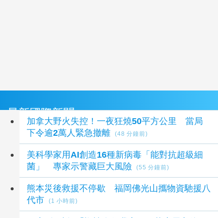
最新國際新聞
加拿大野火失控！一夜狂燒50平方公里 當局
下令逾2萬人緊急撤離
(48 分鐘前)
美科學家用AI創造16種新病毒「能對抗超級細
菌」 專家示警藏巨大風險
(55 分鐘前)
熊本災後救援不停歇 福岡佛光山攜物資馳援八
代市
(1 小時前)