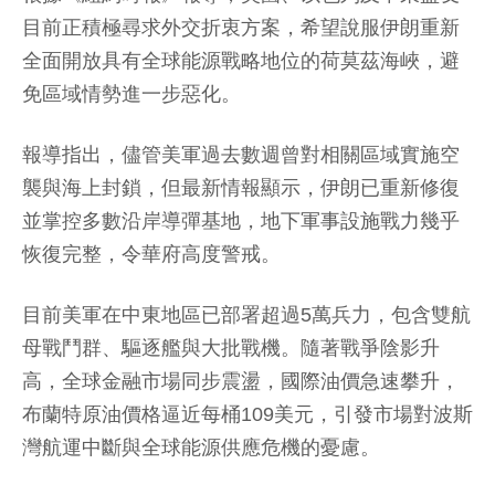
目前正積極尋求外交折衷方案，希望說服伊朗重新
全面開放具有全球能源戰略地位的荷莫茲海峽，避
免區域情勢進一步惡化。
報導指出，儘管美軍過去數週曾對相關區域實施空
襲與海上封鎖，但最新情報顯示，伊朗已重新修復
並掌控多數沿岸導彈基地，地下軍事設施戰力幾乎
恢復完整，令華府高度警戒。
目前美軍在中東地區已部署超過5萬兵力，包含雙航
母戰鬥群、驅逐艦與大批戰機。隨著戰爭陰影升
高，全球金融市場同步震盪，國際油價急速攀升，
布蘭特原油價格逼近每桶109美元，引發市場對波斯
灣航運中斷與全球能源供應危機的憂慮。