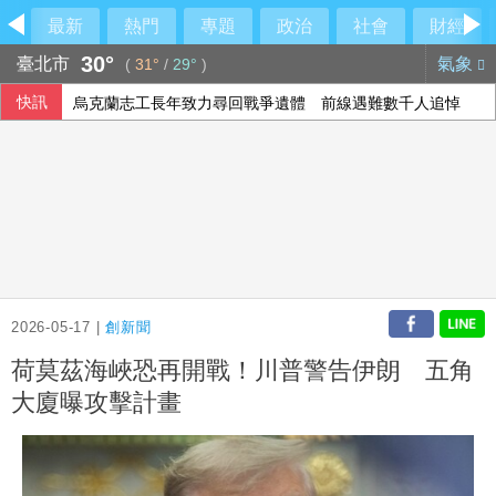
最新
熱門
專題
政治
社會
財經
30°
臺北市
氣象
(
31°
/
29°
)
快訊
烏克蘭志工長年致力尋回戰爭遺體 前線遇難數千人追悼
慈濟遭詐10億 張景森直指一人應辭職下台
瑪帝斯來台已5度因雨延賽 悍將隊友封「雨男」
悍將4新人將前往二軍 狀元陳柏凱仍待球團公布
2026-05-17 |
創新聞
荷莫茲海峽恐再開戰！川普警告伊朗 五角
大廈曝攻擊計畫