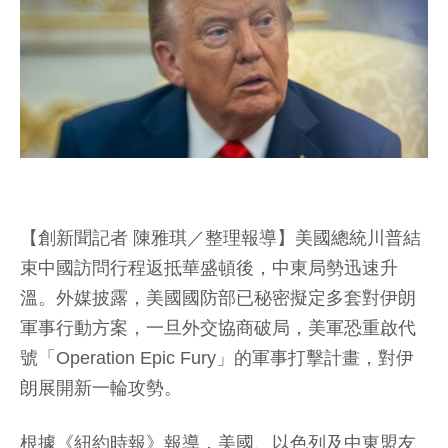
【創新聞記者 陳雅琪／整理報導】美國總統川普結
束中國訪問行程返抵華盛頓後，中東局勢迅速升
溫。外媒披露，美國國防部已秘密擬定多套對伊朗
軍事行動方案，一旦外交協商破局，美軍恐重啟代
號「Operation Epic Fury」的軍事打擊計畫，對伊
朗展開新一輪攻勢。
根據《紐約時報》報導，美國、以色列及中東盟友