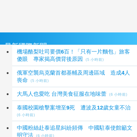
最新國際新聞
機場酪梨吐司要價6百！「只有一片麵包」旅客
傻眼 專家揭高價背後原因
(5 小時前)
俄軍空襲烏克蘭首都基輔及周邊區域 造成4人
喪命
(5 小時前)
大馬人也愛吃 台灣美食征服在地味蕾
(6 小時前)
泰國校園槍擊案增至9死 遭波及12歲女童不治
(6 小時前)
中國粉絲赴泰追星糾紛頻傳 中國駐泰使館籲文
明守法
(6 小時前)