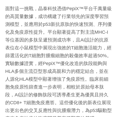
面對這一挑戰，晶泰科技憑借PepiX™平台千萬量級
的高質量數據，成功構建了行業領先的深度學習預
測模型，並應用於p53新抗原肽的快速預測、序列優
化及免疫原性提升
。
平台顯著提高了對主流MHC-I
等位基因的多肽呈遞預測成功率，且AI設計的抗原
表位在小鼠模型中展現出強效的T細胞激活能力，經
篩選活化的T細胞對腫瘤細胞的殺傷效率超過50%。
實驗數據證實，經PepiX™優化改造的肽段能夠與
HLA多個主流亞型形成高親和力的穩定結合，並在
人源化HLA模型中顯著增強了免疫原性。臨床前細
胞免疫原性篩查進一步表明，相較於原始母本肽
段，AI設計的修飾肽段可誘導產生更為優異且持久
的CD8+ T細胞免疫應答。這些優化後的新表位展現
出更出色的交叉反應性與抗腫瘤潛力，為p53驅動型