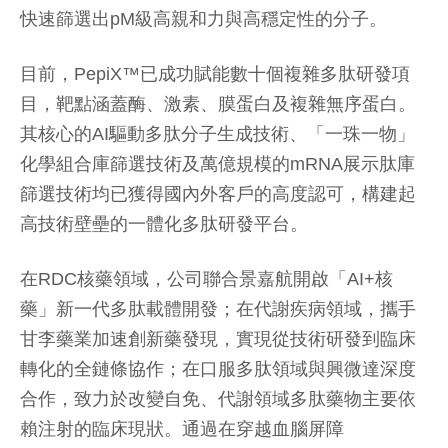
快速篩選出pM級高親和力與高穩定性的分子。
目前，PepiX™已成功賦能數十個複雜多肽研發項
目，靶點涵蓋酶、激素、膜蛋白及複雜無序蛋白。
其核心的AI驅動多肽分子生成技術、「一珠一物」
化學組合庫篩選技術及萬億規模的mRNA展示肽庫
篩選技術均已獲得國內外客戶的高度認可，構建起
高技術壁壘的一體化多肽研發平台。
在RDC核藥領域，公司聯合景嘉航開啟「AI+核
藥」新一代多肽載體開發；在代謝疾病領域，攜手
甘李藥業加速創新藥發現，實現從技術研發到臨床
轉化的全鏈條協作；在口服多肽領域與興微達深度
合作，致力於改變自免、代謝領域多肽藥物主要依
賴注射的臨床現狀。通過在穿越血腦屏障