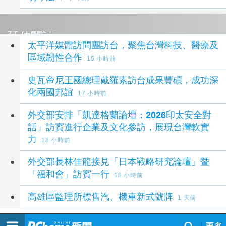
延伸閱讀
太平洋媒體訪問團訪台，聚焦台灣科技、醫療及
區域韌性合作
15 小時前
史瓦帝尼王國總理戴羅素訪台成果豐碩，成功深
化兩國邦誼
17 小時前
外交部安排「凱達格蘭論壇：2026印太安全對
話」訪賓進行企業及文化參訪，展現台灣軟實
力
18 小時前
外交部長林佳龍接見「日本戰略研究論壇」暨
「福和會」訪賓一行
18 小時前
高雄區監理所標售汽、機車新式號牌
1 天前