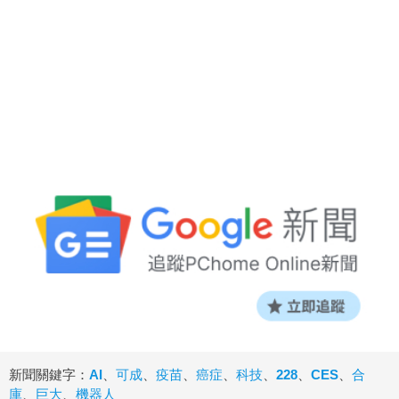
新聞關鍵字：
AI
、
可成
、
疫苗
、
癌症
、
科技
、
228
、
CES
、
合
庫
、
巨大
、
機器人