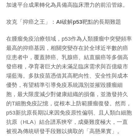
加速平台成果轉化為具備高臨床潛力的前沿管線。
攻克
「
抑癌之王
」
：
AI
破解
p53
靶點的長期難題
在腫瘤免疫治療領域，p53作為人類腫瘤中突變頻率
最高的抑癌基因，相關突變存在於全球近半數的癌
症患者中，覆蓋肺癌、乳腺癌、結直腸癌等多個高
發癌種，孕育著巨大的未滿足臨床需求與百億級市
場藍海。多肽疫苗憑借其高靶向性、安全性與成本
優勢，有望精準引導免疫系統識別並摧毀腫瘤細
胞，最大限度減少對健康組織的損傷，並激發持久
的T細胞免疫記憶，從根本上防範腫瘤復發。然而，
p53新抗原長期以來因免疫原性偏弱、且人類白細胞
抗原（HLA）結合譜系狹窄，成藥難度極大，一直
被視為傳統研發手段難以摘取的「高懸果實」。