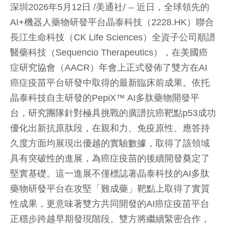
深圳2026年5月12日 /美通社/ -- 近日，全球領先的
AI+機器人藥物研發平台晶泰科技（2228.HK）聯合
長江生命科技（CK Life Sciences）全資子公司順譜
醫藥科技（Sequencio Therapeutics），在美國癌
症研究協會（AACR）年會上正式發佈了雙方在AI
癌症疫苗平台研發中取得的最新臨床前成果。依托
晶泰科技自主研發的PepiX™ AI多肽藥物開發平
台，研究團隊針對極具挑戰的廣譜抗癌靶點p53成功
優化出新抗原肽段，在親和力、免疫原性、應答持
久度方面均展現出優越的實驗數據，取得了該領域
具有突破性的進展，為癌症疫苗的後續開發奠定了
堅實基礎。這一進展不僅標誌著晶泰科技的AI多肽
藥物研發平台在攻堅「難成藥」靶點上取得了實質
性成果，更意味著雙方共同開發的AI癌症疫苗平台
正穩步跨越早期發現階段。雙方將繼續緊密合作，