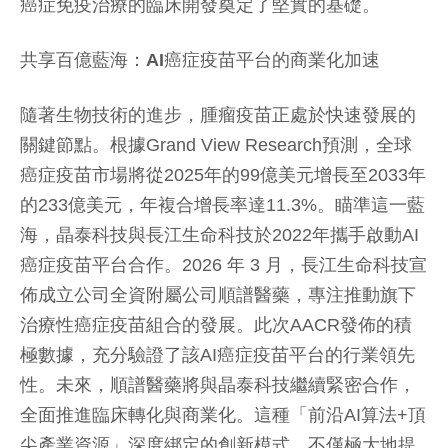
癌症免疫治療的臨床開發奠定了堅實的基礎。
共享百億藍海：
AI
癌症疫苗平台的商業化加速
隨著生物技術的進步，腫瘤疫苗正處於快速發展的
關鍵節點。根據Grand View Research預測，全球
癌症疫苗市場將從2025年的99億美元增長至2033年
的233億美元，年複合增長率達11.3%。瞄準這一藍
海，晶泰科技與長江生命科技於2022年攜手啟動AI
癌症疫苗平台合作。2026 年 3 月，長江生命科技宣
佈成立公司全資附屬公司順譜醫藥，專注推動旗下
治療性癌症疫苗組合的發展。此次AACR發佈的積
極數據，充分驗證了該AI癌症疫苗平台的行業領先
性。未來，順譜醫藥將與晶泰科技繼續緊密合作，
全面推進臨床轉化與商業化。這種「前沿AI算法+頂
尖產業資源」深度綁定的創新模式，不僅極大地提