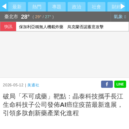
最新
熱門
專題
政治
社會
財經
28°
臺北市
氣象
(
29°
/
27°
)
快訊
保加利亞稱無人機載炸藥 烏克蘭否認蓄意攻擊
2026-05-12 |
美通社
破局「不可成藥」靶點：晶泰科技攜手長江
生命科技子公司發佈AI癌症疫苗最新進展，
引領多肽創新藥產業化進程