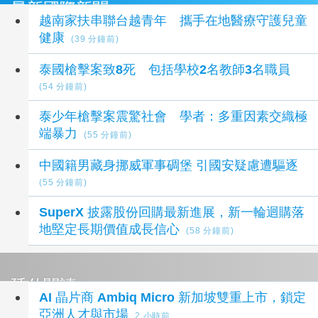
最新國際新聞
越南家扶串聯台越青年 攜手在地醫療守護兒童
健康
(39 分鐘前)
泰國槍擊案致8死 包括學校2名教師3名職員
(54 分鐘前)
泰少年槍擊案震驚社會 學者：多重因素交織極
端暴力
(55 分鐘前)
中國籍男藏身挪威軍事碉堡 引國安疑慮遭驅逐
(55 分鐘前)
SuperX 披露股份回購最新進展，新一輪迴購落
地堅定長期價值成長信心
(58 分鐘前)
延伸閱讀
AI 晶片商 Ambiq Micro 新加坡雙重上市，鎖定
亞洲人才與市場
2 小時前