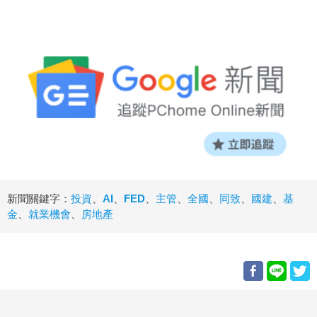
新聞關鍵字：
投資
、
AI
、
FED
、
主管
、
全國
、
同致
、
國建
、
基
金
、
就業機會
、
房地產