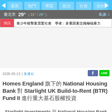
最新
熱門
專題
政治
社會
財經
29°
臺北市
氣象
(
31°
/
28°
)
快訊
泰少年槍擊案震驚社會 學者：多重因素交織極端暴力
陳時中要藍白道歉 民眾黨反擊：別拿慈濟遭詐洗記憶
美國多晶矽關稅 經部：對太陽光電產業影響有限
閎康7月營收創新高 AI升級和半導體先進製程驅動
2026-05-13 |
美通社
Homes England 旗下的 National Housing
Bank 對 Starlight UK Build-to-Rent (BTR)
Fund II 進行重大基石股權投資
Starlight Investments 與 National Housing Bank