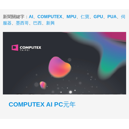
新聞關鍵字：
AI
、
COMPUTEX
、
MPU
、
仁寶
、
GPU
、
PUA
、
伺
服器
、
墨西哥
、
巴西
、
新興
COMPUTEX AI PC元年