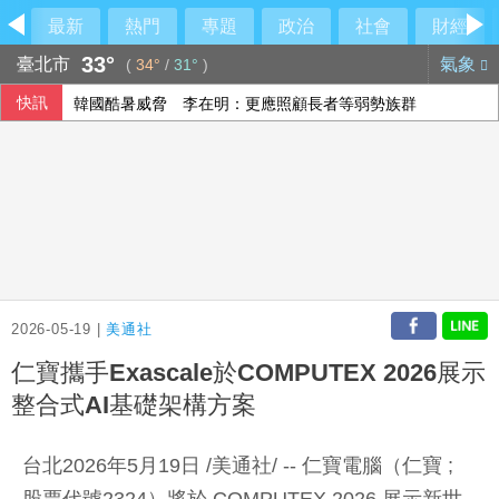
最新
熱門
專題
政治
社會
財經
33°
臺北市
氣象
(
34°
/
31°
)
快訊
韓國酷暑威脅 李在明：更應照顧長者等弱勢族群
美分析師：記憶體類股長線敘事未變 台灣為關鍵一環
癌症治療副作用別傻傻忍耐！中醫個人化體質調理 助癌友緩
徐佳青出國花2383萬！羅智強：最大爽官
2026-05-19 |
美通社
仁寶攜手Exascale於COMPUTEX 2026展示
整合式AI基礎架構方案
台北2026年5月19日 /美通社/ -- 仁寶電腦（仁寶 ;