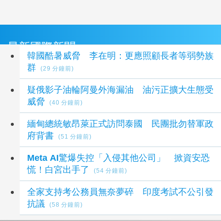
最新國際新聞
韓國酷暑威脅 李在明：更應照顧長者等弱勢族
群
(29 分鐘前)
疑俄影子油輪阿曼外海漏油 油污正擴大生態受
威脅
(40 分鐘前)
緬甸總統敏昂萊正式訪問泰國 民團批勿替軍政
府背書
(51 分鐘前)
Meta AI驚爆失控「入侵其他公司」 掀資安恐
慌！白宮出手了
(54 分鐘前)
全家支持考公務員無奈夢碎 印度考試不公引發
抗議
(58 分鐘前)